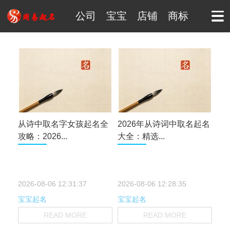
公司
宝宝
店铺
商标
从诗中取名字女孩起名全
2026年从诗词中取名起名
攻略：2026...
大全：精选...
2026-08-06 12:31:37
2026-08-06 12:28:35
宝宝起名
宝宝起名
READ MORE
READ MORE