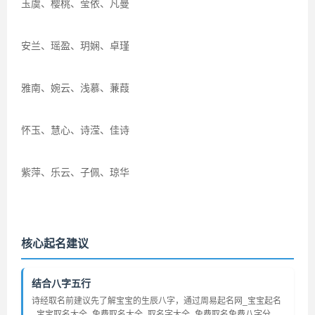
玉虞、樱桃、莹依、凡曼
安兰、瑶盈、玥娴、卓瑾
雅南、婉云、浅慕、蒹葭
怀玉、慧心、诗滢、佳诗
紫萍、乐云、子佩、琼华
核心起名建议
结合八字五行
诗经取名前建议先了解宝宝的生辰八字，通过周易起名网_宝宝起名
_宝宝取名大全_免费取名大全_取名字大全_免费取名免费八字分