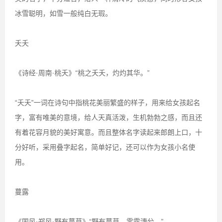
冰雪聪明，如雪一般纯白无瑕。
夭夭
《诗经·周南·桃夭》“桃之夭夭，灼灼其华。”
“夭夭”一词在诗句中指桃花美丽繁盛的样子，用来给女孩起名
字，富有唯美的意境，给人天真活泼，生机勃勃之感，而且还
有着花容月貌的美好寓意。而且整体名字读起来郎朗上口，十
分好听，采用叠字起名，简单好记，还可以作为女孩小名使
用。
蔓露
《国风·郑风·野有蔓草》“野有蔓草，零露漙兮。”