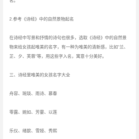
名。
2.参考《诗经》中的自然景物起名
在诗经中写景和抒情的诗句也很多，选取《诗经》中的自然景
物来给女孩起唯美的名字，有一种为唯美的清新感，比如“兰、
芷、夕、芙蓉”等，用这些字入名，寓意十分美好。
三、诗经里唯美的女孩名字大全
舟容、琬琰、雨诗、慕春
零露、婉如、芳霎、以莲
乐仪、绪歆、雪娅、秀熙