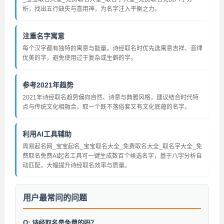
析，找出五行缺失与喜用神，为名字注入平衡之力。
注重名字寓意
每个汉字都有独特的寓意与能量。诗经取名时优先选寓意吉祥、音律
优美的字，避免使用过于复杂或生僻的字。
参考2021年趋势
2021年诗经取名趋势偏向自然、诗意与典雅风格，建议结合时代特
点与传统文化相融合，取一个既不落俗套又有文化底蕴的名字。
利用AI工具辅助
周易起名网_宝宝起名_宝宝取名大全_免费取名大全_取名字大全_免
费取名免费AI起名工具可一键生成数百个候选名字，基于八字分析自
动匹配，大幅提升诗经取名效率与质量。
用户最常问的问题
Q: 诗经取名是免费的吗？