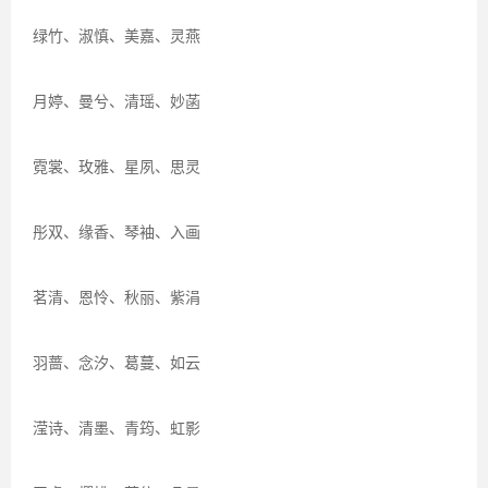
绿竹、淑慎、美嘉、灵燕
月婷、曼兮、清瑶、妙菡
霓裳、玫雅、星夙、思灵
彤双、缘香、琴袖、入画
茗清、恩怜、秋丽、紫涓
羽蔷、念汐、葛蔓、如云
滢诗、清墨、青筠、虹影