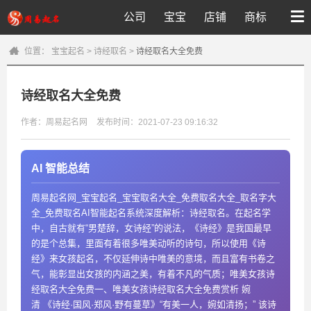
公司
宝宝
店铺
商标
位置：
宝宝起名
>
诗经取名
>
诗经取名大全免费
诗经取名大全免费
作者：周易起名网
发布时间：2021-07-23 09:16:32
AI 智能总结
周易起名网_宝宝起名_宝宝取名大全_免费取名大全_取名字大
全_免费取名AI智能起名系统深度解析：诗经取名。在起名学
中，自古就有“男楚辞，女诗经”的说法，《诗经》是我国最早
的是个总集，里面有着很多唯美动听的诗句，所以使用《诗
经》来女孩起名，不仅延伸诗中唯美的意境，而且富有书卷之
气，能彰显出女孩的内涵之美，有着不凡的气质；唯美女孩诗
经取名大全免费一、唯美女孩诗经取名大全免费赏析 婉
清 《诗经·国风·郑风·野有蔓草》“有美一人，婉如清扬；” 该诗