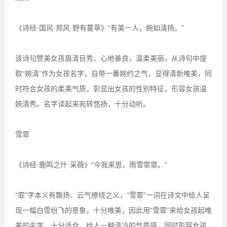
《诗经·国风·郑风·野有蔓草》“有美一人，婉如清扬。”
该诗句赞美女孩眉清目秀、心地善良，温柔美丽，从诗句中提
取“婉清”作为女孩名字，自带一番婉约之气，显得清新唯美，同
时符合女孩的柔美气质，彰显出女孩的性别特征，形容女孩温
婉清秀。名字读起来宛转悠扬，十分动听。
雪霏
《诗经·鹿鸣之什·采薇》“今我来思，雨雪霏霏。”
“霏”字本义有飘扬、云气缭绕之义，“雪霏”一词在诗文中给人呈
现一幅白雪纷飞的景象，十分唯美，因此用“雪霏”来给女孩起唯
美的名字，十分适合，给人一种清冷的气质感，同时形容女孩