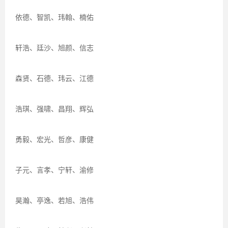
依德、智凯、玮翰、楠佑
轩浩、廷沙、旭颜、信志
森贤、石德、玮云、江德
浩琪、强啸、昌翔、辉弘
勇毅、宏光、哲彦、康健
子元、言孝、宁轩、渝修
昊瀚、亭逸、若旭、浩伟