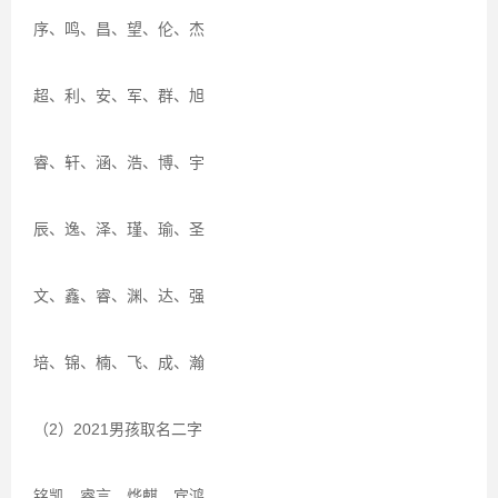
序、鸣、昌、望、伦、杰
超、利、安、军、群、旭
睿、轩、涵、浩、博、宇
辰、逸、泽、瑾、瑜、圣
文、鑫、睿、渊、达、强
培、锦、楠、飞、成、瀚
（2）2021男孩取名二字
铭凯、睿言、烨麒、宾鸿