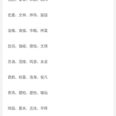
宏嘉、文林、烨伟、骏喆
渝楷、逸锴、岑翰、梓莫
劲羽、强峻、德恒、文琪
苏涵、茂陵、鸣游、永浚
君鹤、棕基、浩海、俊凡
奇玮、健柏、建柏、曜灿
旭喆、嘉米、志炫、华晖