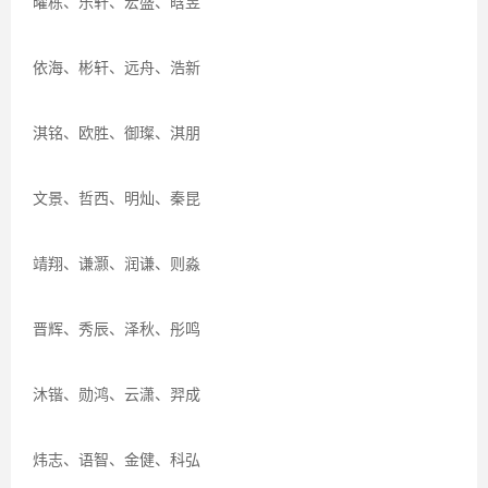
曜栋、乐轩、宏盛、晗昱
依海、彬轩、远舟、浩新
淇铭、欧胜、御璨、淇朋
文景、哲西、明灿、秦昆
靖翔、谦灏、润谦、则淼
晋辉、秀辰、泽秋、彤鸣
沐锴、勋鸿、云潇、羿成
炜志、语智、金健、科弘