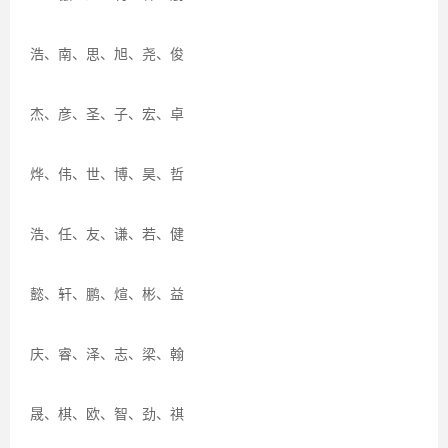
浩、南、思、旭、尧、俊
杰、彦、圣、子、宏、卓
烨、伟、世、博、昊、哲
浩、任、友、谦、若、健
懿、轩、鹏、煊、彬、益
庆、睿、泽、志、梁、翰
晟、棋、欧、智、劲、祺