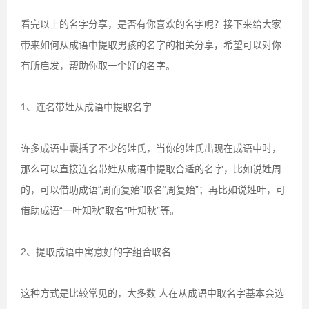
看完以上的名字分享，是否有你喜欢的名字呢？接下来给大家
带来如何从成语中提取男孩的名字的相关分享，希望可以对你
有所启发，帮助你取一个好的名字。
1、连名带姓从成语中提取名字
许多成语中囊括了不少的姓氏，当你的姓氏出现在成语中时，
那么可以直接连名带姓从成语中提取合适的名字，比如说姓周
的，可以借助成语“周而复始”取名“周复始”；再比如说姓叶，可
借助成语“一叶知秋”取名“叶知秋”等。
2、提取成语中寓意好的字组合取名
这种方式是比较常见的，大多数 人在从成语中取名字基本会选