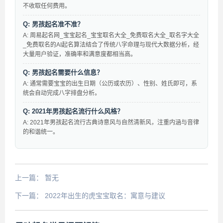
不收取任何费用。
Q: 男孩起名准不准？
A: 周易起名网_宝宝起名_宝宝取名大全_免费取名大全_取名字大全
_免费取名的AI起名算法结合了传统八字命理与现代大数据分析，经
大量用户验证，准确率和满意度都相当高。
Q: 男孩起名需要什么信息？
A: 通常需要宝宝的出生日期（公历或农历）、性别、姓氏即可，系
统会自动完成八字排盘分析。
Q: 2021年男孩起名流行什么风格？
A: 2021年男孩起名流行古典诗意风与自然清新风，注重内涵与音律
的和谐统一。
上一篇：
暂无
下一篇：
2022年出生的虎宝宝取名：寓意与建议