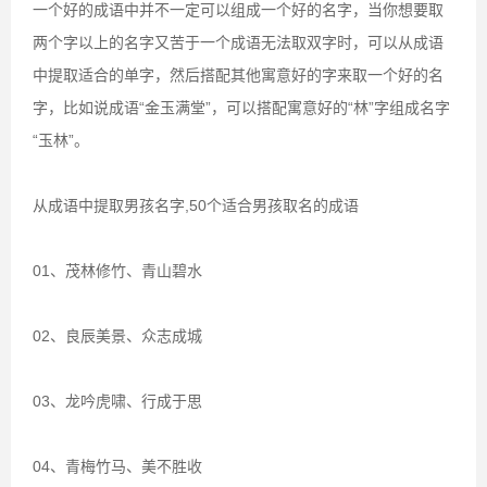
一个好的成语中并不一定可以组成一个好的名字，当你想要取
两个字以上的名字又苦于一个成语无法取双字时，可以从成语
中提取适合的单字，然后搭配其他寓意好的字来取一个好的名
字，比如说成语“金玉满堂”，可以搭配寓意好的“林”字组成名字
“玉林”。
从成语中提取男孩名字,50个适合男孩取名的成语
01、茂林修竹、青山碧水
02、良辰美景、众志成城
03、龙吟虎啸、行成于思
04、青梅竹马、美不胜收