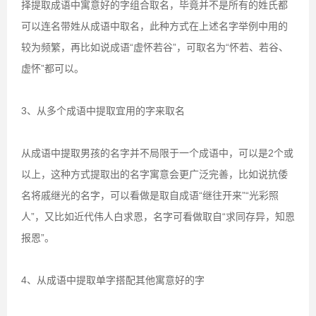
择提取成语中寓意好的字组合取名，毕竟并不是所有的姓氏都
可以连名带姓从成语中取名，此种方式在上述名字举例中用的
较为频繁，再比如说成语“虚怀若谷”，可取名为“怀若、若谷、
虚怀”都可以。
3、从多个成语中提取宜用的字来取名
从成语中提取男孩的名字并不局限于一个成语中，可以是2个或
以上，这种方式提取出的名字寓意会更广泛完善，比如说抗倭
名将戚继光的名字，可以看做是取自成语“继往开来”“光彩照
人”，又比如近代伟人白求恩，名字可看做取自“求同存异，知恩
报恩”。
4、从成语中提取单字搭配其他寓意好的字