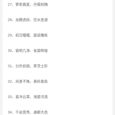
27、寥若晨星、丹楹刻桷
28、龙腾虎跃、饮水思源
29、初日瞳瞳、面梁雕栋
30、窗明几净、金碧辉煌
31、分外妖娆、茅茨土阶
32、风景不殊、美轮美奂
33、直冲云霄、海晏河清
34、千岩竞秀、通都大邑