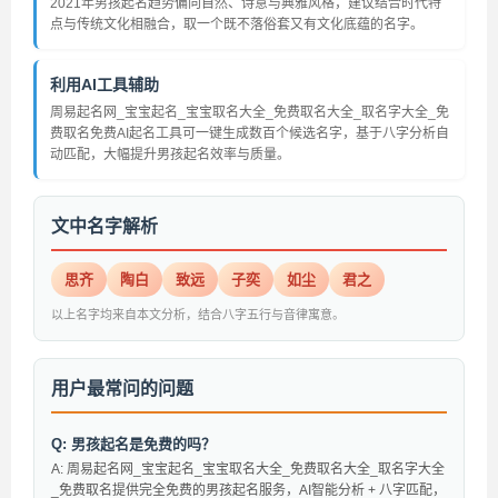
2021年男孩起名趋势偏向自然、诗意与典雅风格，建议结合时代特
点与传统文化相融合，取一个既不落俗套又有文化底蕴的名字。
利用AI工具辅助
周易起名网_宝宝起名_宝宝取名大全_免费取名大全_取名字大全_免
费取名免费AI起名工具可一键生成数百个候选名字，基于八字分析自
动匹配，大幅提升男孩起名效率与质量。
文中名字解析
思齐
陶白
致远
子奕
如尘
君之
以上名字均来自本文分析，结合八字五行与音律寓意。
用户最常问的问题
Q: 男孩起名是免费的吗？
A: 周易起名网_宝宝起名_宝宝取名大全_免费取名大全_取名字大全
_免费取名提供完全免费的男孩起名服务，AI智能分析 + 八字匹配，