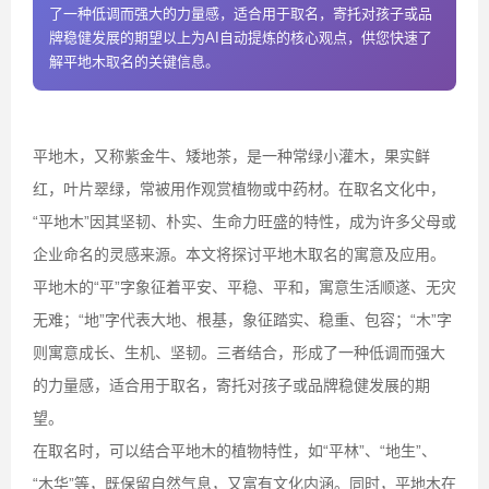
了一种低调而强大的力量感，适合用于取名，寄托对孩子或品
牌稳健发展的期望以上为AI自动提炼的核心观点，供您快速了
解平地木取名的关键信息。
平地木，又称紫金牛、矮地茶，是一种常绿小灌木，果实鲜
红，叶片翠绿，常被用作观赏植物或中药材。在取名文化中，
“平地木”因其坚韧、朴实、生命力旺盛的特性，成为许多父母或
企业命名的灵感来源。本文将探讨平地木取名的寓意及应用。
平地木的“平”字象征着平安、平稳、平和，寓意生活顺遂、无灾
无难；“地”字代表大地、根基，象征踏实、稳重、包容；“木”字
则寓意成长、生机、坚韧。三者结合，形成了一种低调而强大
的力量感，适合用于取名，寄托对孩子或品牌稳健发展的期
望。
在取名时，可以结合平地木的植物特性，如“平林”、“地生”、
“木华”等，既保留自然气息，又富有文化内涵。同时，平地木在