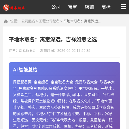
公司
宝宝
店铺
商标
位置：
公司起名
>
工程公司起名
>
平地木取名：寓意深远...
平地木取名：寓意深远，吉祥如意之选
作者：周易取名网
发布时间：2026-05-02 17:59:35
AI 智能总结
周易起名网_宝宝起名_宝宝取名大全_免费取名大全_取名字大
全_免费取名AI智能起名系统深度解析：平地木取名。平地木，
又称紫金牛、矮地茶，是一种常绿小灌木，果实鲜红，叶片翠
绿，常被用作观赏植物或中药材；在取名文化中，“平地木”因
其坚韧、朴实、生命力旺盛的特性，成为许多父母或企业命名
的灵感来源；平地木的“平”字象征着平安、平稳、平和，寓意
生活顺遂、无灾无难；“地”字代表大地、根基，象征踏实、稳
重、包容；“木”字则寓意成长、生机、坚韧；三者结合，形成