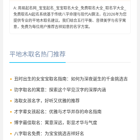
A: 周易起名网_宝宝起名_宝宝取名大全_免费取名大全_取名字大全_
免费取名AI起名系统基于传统八字命理与现代AI算法，在2026年为您
提供专业的平地木取名建议。我们结合五行平衡、音律美学与名字寓
意，免费为每位用户推荐吉祥如意的名字方案。
平地木取名热门推荐
丑时出生的女宝宝取名指南：如何为深夜诞生的千金挑选吉
祥好名
玏字取名的寓意：探索这个罕见汉字的深厚内涵
洛取女孩名字，好听又优雅的推荐
才字辈女孩起名：优雅与才华并存的命名指南
博字最佳取名：寓意深远，彰显才华与气度
八字取名免费：为宝宝挑选吉祥好名