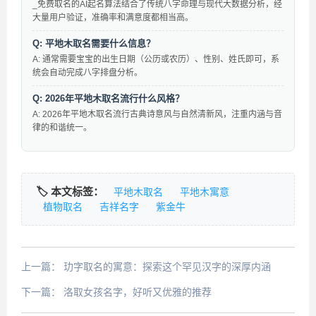
_免费取名的AI起名算法结合了传统八字命理与现代大数据分析，经
大量用户验证，准确率和满意度都相当高。
Q: 平地木取名需要什么信息？
A: 通常需要宝宝的出生日期（公历或农历）、性别、姓氏即可，系
统会自动完成八字排盘分析。
Q: 2026年平地木取名流行什么风格？
A: 2026年平地木取名流行古典诗意风与自然清新风，注重内涵与音
律的和谐统一。
🏷️ 本文标签：
平地木取名
平地木寓意
植物取名
吉祥名字
紫金牛
上一篇：
玏字取名的寓意：探索这个罕见汉字的深厚内涵
下一篇：
洛取女孩名字，好听又优雅的推荐