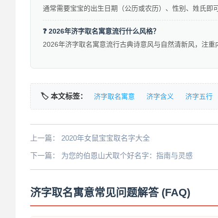
通常需要宝宝的出生日期（公历或农历）、性别、姓氏即
❓ 2026年济字取名寓意流行什么风格？
2026年济字取名寓意流行古典诗意风与自然清新风，注
🏷️ 本文标签：
济字取名寓意
济字含义
济字五行
上一篇：
2020年女鼠宝宝取名字大全
下一篇：
为您的伯恩山犬取个好名字：指南与灵感
济字取名寓意常见问题解答 (FAQ)