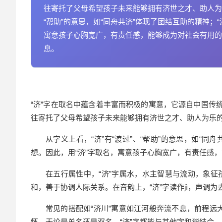
往寄托了父母希望孩子未来能够拥有济世之才、助人为乐
“帮助”的意思，如“同舟共济”体现了团结互助的精神；
寓意孩子心胸宽广，有责任感，能够成为对社会有用的
息。
“济”字在取名中蕴含着丰富而积极的寓意，它源自中国传
往寄托了父母希望孩子未来能够拥有济世之才、助人为乐
从字义上看，“济”有“渡过”、“帮助”的意思，如“
想。因此，用“济”字取名，寓意孩子心胸宽广，有责任感
在五行属性中，“济”字属水，水主智慧与流动，象
和，善于协调人际关系。在音韵上，“济”字读作jì，声调
常见的搭配如“济川”寓意如江河般奔流不息，前程远大
怀。无论是单名还是双名，“济”字都能与其他字和谐结合