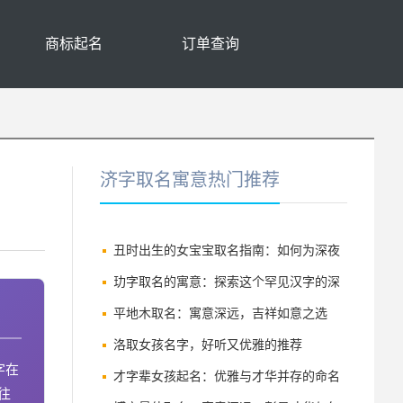
商标起名
订单查询
济字取名寓意热门推荐
丑时出生的女宝宝取名指南：如何为深夜
诞生的千金挑选吉祥好名
玏字取名的寓意：探索这个罕见汉字的深
厚内涵
平地木取名：寓意深远，吉祥如意之选
洛取女孩名字，好听又优雅的推荐
字在
才字辈女孩起名：优雅与才华并存的命名
往