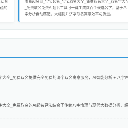
议结合
周易起名网_宝宝起名_宝宝取名大全_免费取名大全_取名字大
蕴的
_免费取名免费AI起名工具可一键生成数百个候选名字，基于八
字分析自动匹配，大幅提升济字取名寓意效率与质量。
字大全_免费取名提供完全免费的济字取名寓意服务，AI智能分析 + 八字
字大全_免费取名的AI起名算法结合了传统八字命理与现代大数据分析，