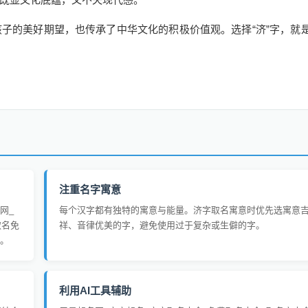
孩子的美好期望，也传承了中华文化的积极价值观。选择“济”字，就
注重名字寓意
网_
每个汉字都有独特的寓意与能量。济字取名寓意时优先选寓意
取名免
祥、音律优美的字，避免使用过于复杂或生僻的字。
。
利用AI工具辅助