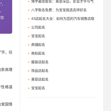
指南
博字最佳取名：寓意深远，彰显才华与气
”、
度
八字取名免费：为宝宝挑选吉祥好名
，
键信
4S店起名大全：如何为您的汽车销售店取
一个响亮的名字
公司起名
宝宝起名
商铺起名
”字，往
商标起名
服装店起名
的崇高理
饰品店起名
美容店起名
子性格温
宝宝起名
的家国情