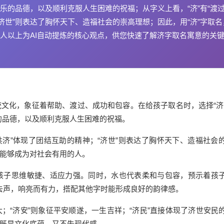
的品德，以及顺利克服人生困难的祝福；从字义上看，“济”有“渡过
“济世”则表达了胸怀天下、造福社会的崇高理想；因此，用“济”字取名
人以上为AI自动提炼的核心观点，供您快速了解济字取名寓意的关
统文化，象征着帮助、渡过、成功和包容。在给孩子取名时，选择“济
的品德，以及顺利克服人生困难的祝福。
同舟共济”体现了团结互助的精神；“济世”则表达了胸怀天下、造福社会
，能够成为对社会有用的人。
征孩子思维敏捷、适应力强。同时，水也代表柔和与包容，预示着孩
为去声，响亮而有力，搭配其他字时能形成良好的韵律感。
；“济安”则象征平安顺遂，一生吉祥；“济民”直接体现了济世安民
，既显文化底蕴，又不失现代感。