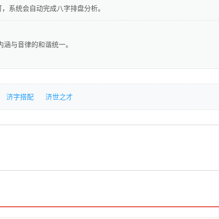
可，系统会自动完成八字排盘分析。
重内涵与音律的和谐统一。
济字搭配
济世之才