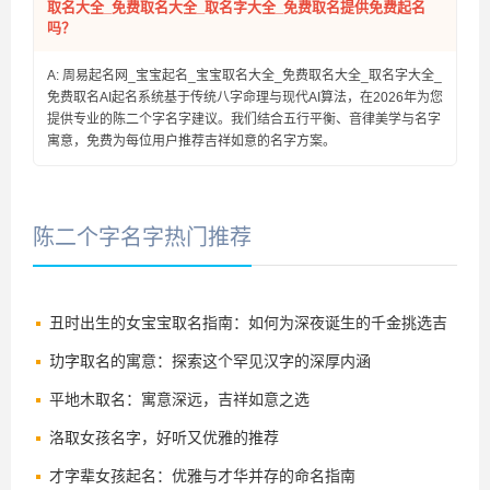
取名大全_免费取名大全_取名字大全_免费取名提供免费起名
吗？
A: 周易起名网_宝宝起名_宝宝取名大全_免费取名大全_取名字大全_
免费取名AI起名系统基于传统八字命理与现代AI算法，在2026年为您
提供专业的陈二个字名字建议。我们结合五行平衡、音律美学与名字
寓意，免费为每位用户推荐吉祥如意的名字方案。
陈二个字名字热门推荐
丑时出生的女宝宝取名指南：如何为深夜诞生的千金挑选吉
祥好名
玏字取名的寓意：探索这个罕见汉字的深厚内涵
平地木取名：寓意深远，吉祥如意之选
洛取女孩名字，好听又优雅的推荐
才字辈女孩起名：优雅与才华并存的命名指南