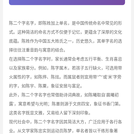
陈二个字名字，即陈姓加上单名，是中国传统命名中常见的形
式。这种简洁的命名方式不仅便于记忆，更蕴含了深厚的文化
底蕴。陈姓作为中国五大姓氏之一，历史悠久，其单字名的选
择往往注重音韵与寓意的结合。
在选择陈二个字名字时，家长通常会考虑五行平衡、生肖喜忌
以及家族辈分。例如，陈字属木，若孩子五行缺火，可选用带
火属性的字，如陈烨、陈炫。而属鼠者则宜用带‘宀’或‘米’字旁
的字，如陈宇、陈粟，象征安居与富足。
此外，陈二个字名字也常借助诗词典故，如陈曦取自‘晨曦初
露’，寓意希望与光明；陈墨则源于文房四宝，象征书香门第。
这类名字既显文雅，又易给人留下深刻印象。
现代社会中，陈二个字名字因其简洁大方，广泛应用于各行各
业。从文学家陈忠实到运动员陈梦，单名者皆以干练形象著