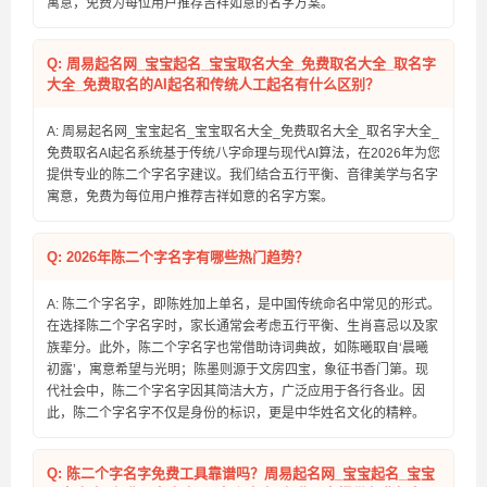
寓意，免费为每位用户推荐吉祥如意的名字方案。
Q: 周易起名网_宝宝起名_宝宝取名大全_免费取名大全_取名字
大全_免费取名的AI起名和传统人工起名有什么区别？
A: 周易起名网_宝宝起名_宝宝取名大全_免费取名大全_取名字大全_
免费取名AI起名系统基于传统八字命理与现代AI算法，在2026年为您
提供专业的陈二个字名字建议。我们结合五行平衡、音律美学与名字
寓意，免费为每位用户推荐吉祥如意的名字方案。
Q: 2026年陈二个字名字有哪些热门趋势？
A: 陈二个字名字，即陈姓加上单名，是中国传统命名中常见的形式。
在选择陈二个字名字时，家长通常会考虑五行平衡、生肖喜忌以及家
族辈分。此外，陈二个字名字也常借助诗词典故，如陈曦取自‘晨曦
初露’，寓意希望与光明；陈墨则源于文房四宝，象征书香门第。现
代社会中，陈二个字名字因其简洁大方，广泛应用于各行各业。因
此，陈二个字名字不仅是身份的标识，更是中华姓名文化的精粹。
Q: 陈二个字名字免费工具靠谱吗？周易起名网_宝宝起名_宝宝