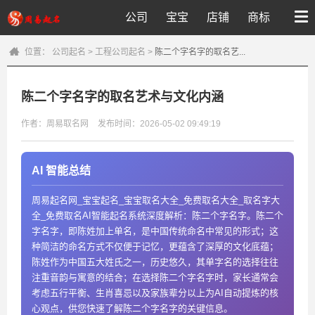
公司
宝宝
店铺
商标
位置：
公司起名
>
工程公司起名
>
陈二个字名字的取名艺...
陈二个字名字的取名艺术与文化内涵
作者：周易取名网
发布时间：2026-05-02 09:49:19
AI 智能总结
周易起名网_宝宝起名_宝宝取名大全_免费取名大全_取名字大
全_免费取名AI智能起名系统深度解析：陈二个字名字。陈二个
字名字，即陈姓加上单名，是中国传统命名中常见的形式；这
种简洁的命名方式不仅便于记忆，更蕴含了深厚的文化底蕴；
陈姓作为中国五大姓氏之一，历史悠久，其单字名的选择往往
注重音韵与寓意的结合；在选择陈二个字名字时，家长通常会
考虑五行平衡、生肖喜忌以及家族辈分以上为AI自动提炼的核
心观点，供您快速了解陈二个字名字的关键信息。