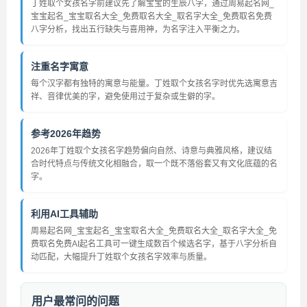
丁姓取个女孩名字前建议先了解宝宝的生辰八字，通过周易起名网_
宝宝起名_宝宝取名大全_免费取名大全_取名字大全_免费取名免费
八字分析，找出五行缺失与喜用神，为名字注入平衡之力。
注重名字寓意
每个汉字都有独特的寓意与能量。丁姓取个女孩名字时优先选寓意吉
祥、音律优美的字，避免使用过于复杂或生僻的字。
参考2026年趋势
2026年丁姓取个女孩名字趋势偏向自然、诗意与典雅风格，建议结
合时代特点与传统文化相融合，取一个既不落俗套又有文化底蕴的名
字。
利用AI工具辅助
周易起名网_宝宝起名_宝宝取名大全_免费取名大全_取名字大全_免
费取名免费AI起名工具可一键生成数百个候选名字，基于八字分析自
动匹配，大幅提升丁姓取个女孩名字效率与质量。
用户最常问的问题