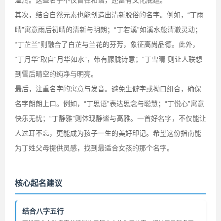
温润。这些名字不仅音律和谐，还富有文化底蕴。
其次，结合自然元素也能创造出清新脱俗的名字。例如，“丁雨
晴”寓意雨后初晴的清新与明朗；“丁若溪”如溪水般清澈灵动；
“丁芷兰”则融合了白芷与兰花的芬芳，象征高尚品德。此外，
“丁月华”取自“月华如水”，带有朦胧诗意；“丁雪晴”则让人联想
到雪后晴空的纯净与明亮。
最后，注重名字的寓意与发音。避免生僻字或拗口组合，确保
名字朗朗上口。例如，“丁思语”表达思念与聪慧；“丁悦心”寓意
快乐无忧；“丁静雅”则体现静谧与高雅。一首好名字，不仅能让
人过耳不忘，更能成为孩子一生的美好印记。希望这份指南能
为丁姓父母提供灵感，找到最适合女孩的那个名字。
核心起名建议
结合八字五行