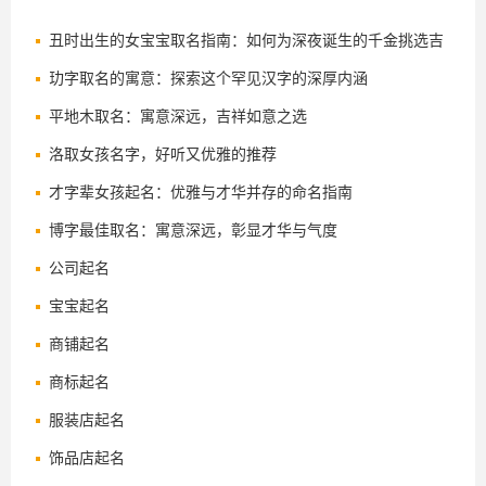
丑时出生的女宝宝取名指南：如何为深夜诞生的千金挑选吉
祥好名
玏字取名的寓意：探索这个罕见汉字的深厚内涵
平地木取名：寓意深远，吉祥如意之选
洛取女孩名字，好听又优雅的推荐
才字辈女孩起名：优雅与才华并存的命名指南
博字最佳取名：寓意深远，彰显才华与气度
公司起名
宝宝起名
商铺起名
商标起名
服装店起名
饰品店起名