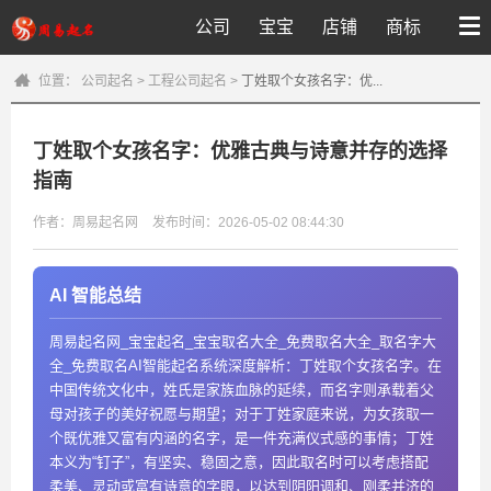
公司
宝宝
店铺
商标
位置：
公司起名
>
工程公司起名
>
丁姓取个女孩名字：优...
丁姓取个女孩名字：优雅古典与诗意并存的选择
指南
作者：周易起名网
发布时间：2026-05-02 08:44:30
AI 智能总结
周易起名网_宝宝起名_宝宝取名大全_免费取名大全_取名字大
全_免费取名AI智能起名系统深度解析：丁姓取个女孩名字。在
中国传统文化中，姓氏是家族血脉的延续，而名字则承载着父
母对孩子的美好祝愿与期望；对于丁姓家庭来说，为女孩取一
个既优雅又富有内涵的名字，是一件充满仪式感的事情；丁姓
本义为“钉子”，有坚实、稳固之意，因此取名时可以考虑搭配
柔美、灵动或富有诗意的字眼，以达到阴阳调和、刚柔并济的