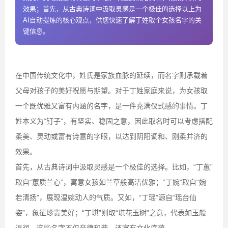
效果；首先，从古典诗词中汲取灵感是一个极佳的选择以上为
AI自动提炼的核心观点，供您快速了解丁姓取个女孩名字的关
键信息。
在中国传统文化中，姓氏是家族血脉的延续，而名字则承载着
父母对孩子的美好祝愿与期望。对于丁姓家庭来说，为女孩取
一个既优雅又富有内涵的名字，是一件充满仪式感的事情。丁
姓本义为“钉子”，有坚实、稳固之意，因此取名时可以考虑搭配
柔美、灵动或富有诗意的字眼，以达到阴阳调和、刚柔并济的
效果。
首先，从古典诗词中汲取灵感是一个极佳的选择。比如，“丁蕙”
取自“蕙质兰心”，寓意女孩如兰草般高洁优雅；“丁婉”取自“婉
若清扬”，展现温婉动人的气质。又如，“丁瑶”源自“瑶台仙
姿”，象征珍贵美好；“丁琪”则取“琪花玉树”之意，代表如玉般