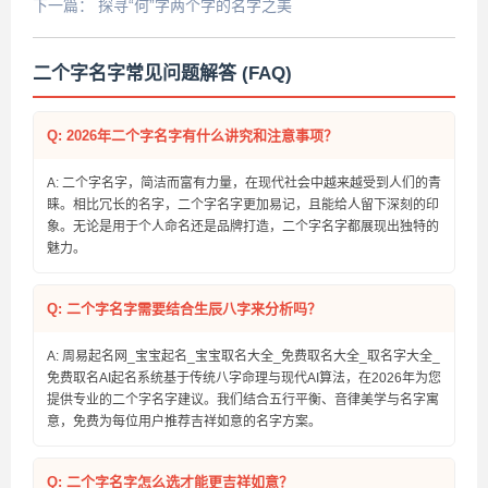
名字
下一篇：
探寻“何”字两个字的名字之美
二个字名字常见问题解答 (FAQ)
Q: 2026年二个字名字有什么讲究和注意事项？
A: 二个字名字，简洁而富有力量，在现代社会中越来越受到人们的青
睐。相比冗长的名字，二个字名字更加易记，且能给人留下深刻的印
象。无论是用于个人命名还是品牌打造，二个字名字都展现出独特的
魅力。
Q: 二个字名字需要结合生辰八字来分析吗？
A: 周易起名网_宝宝起名_宝宝取名大全_免费取名大全_取名字大全_
免费取名AI起名系统基于传统八字命理与现代AI算法，在2026年为您
提供专业的二个字名字建议。我们结合五行平衡、音律美学与名字寓
意，免费为每位用户推荐吉祥如意的名字方案。
Q: 二个字名字怎么选才能更吉祥如意？