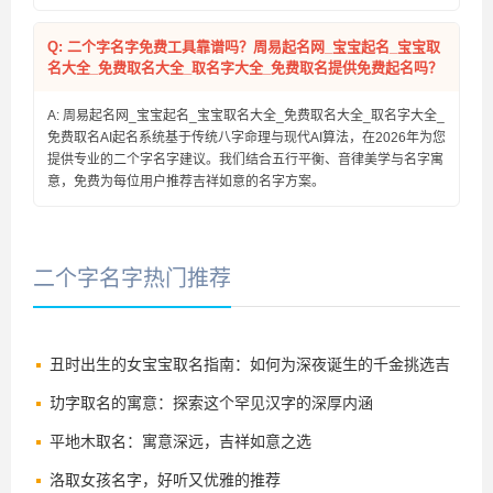
Q: 二个字名字免费工具靠谱吗？周易起名网_宝宝起名_宝宝取
名大全_免费取名大全_取名字大全_免费取名提供免费起名吗？
A: 周易起名网_宝宝起名_宝宝取名大全_免费取名大全_取名字大全_
免费取名AI起名系统基于传统八字命理与现代AI算法，在2026年为您
提供专业的二个字名字建议。我们结合五行平衡、音律美学与名字寓
意，免费为每位用户推荐吉祥如意的名字方案。
二个字名字热门推荐
丑时出生的女宝宝取名指南：如何为深夜诞生的千金挑选吉
祥好名
玏字取名的寓意：探索这个罕见汉字的深厚内涵
平地木取名：寓意深远，吉祥如意之选
洛取女孩名字，好听又优雅的推荐