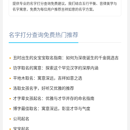
提供专业的名字打分查询免费建议。我们结合五行平衡、音律美学与
名字寓意，免费为每位用户推荐吉祥如意的名字方案。
名字打分查询免费热门推荐
丑时出生的女宝宝取名指南：如何为深夜诞生的千金挑选吉
祥好名
玏字取名的寓意：探索这个罕见汉字的深厚内涵
平地木取名：寓意深远，吉祥如意之选
洛取女孩名字，好听又优雅的推荐
才字辈女孩起名：优雅与才华并存的命名指南
博字最佳取名：寓意深远，彰显才华与气度
公司起名
宝宝起名