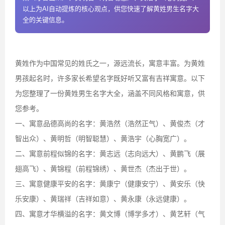
以上为AI自动提炼的核心观点，供您快速了解黄姓男生名字大
全的关键信息。
黄姓作为中国常见的姓氏之一，源远流长，寓意丰富。为黄姓
男孩起名时，许多家长希望名字既好听又富有吉祥寓意。以下
为您整理了一份黄姓男生名字大全，涵盖不同风格和寓意，供
您参考。
一、寓意品德高尚的名字：黄浩然（浩然正气）、黄俊杰（才
智出众）、黄明哲（明智聪慧）、黄浩宇（心胸宽广）。
二、寓意前程似锦的名字：黄志远（志向远大）、黄鹏飞（展
翅高飞）、黄锦程（前程锦绣）、黄世杰（杰出于世）。
三、寓意健康平安的名字：黄康宁（健康安宁）、黄安乐（快
乐安康）、黄瑞祥（吉祥如意）、黄永康（永远健康）。
四、寓意才华横溢的名字：黄文博（博学多才）、黄艺轩（气