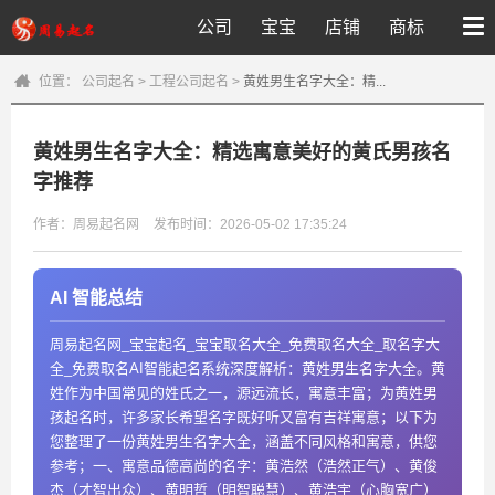
公司
宝宝
店铺
商标
位置：
公司起名
>
工程公司起名
>
黄姓男生名字大全：精...
黄姓男生名字大全：精选寓意美好的黄氏男孩名
字推荐
作者：周易起名网
发布时间：2026-05-02 17:35:24
AI 智能总结
周易起名网_宝宝起名_宝宝取名大全_免费取名大全_取名字大
全_免费取名AI智能起名系统深度解析：黄姓男生名字大全。黄
姓作为中国常见的姓氏之一，源远流长，寓意丰富；为黄姓男
孩起名时，许多家长希望名字既好听又富有吉祥寓意；以下为
您整理了一份黄姓男生名字大全，涵盖不同风格和寓意，供您
参考；一、寓意品德高尚的名字：黄浩然（浩然正气）、黄俊
杰（才智出众）、黄明哲（明智聪慧）、黄浩宇（心胸宽广）