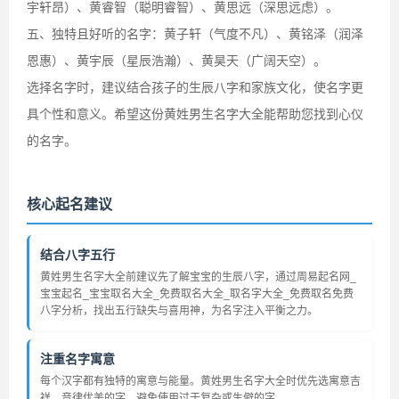
宇轩昂）、黄睿智（聪明睿智）、黄思远（深思远虑）。
五、独特且好听的名字：黄子轩（气度不凡）、黄铭泽（润泽
恩惠）、黄宇辰（星辰浩瀚）、黄昊天（广阔天空）。
选择名字时，建议结合孩子的生辰八字和家族文化，使名字更
具个性和意义。希望这份黄姓男生名字大全能帮助您找到心仪
的名字。
核心起名建议
结合八字五行
黄姓男生名字大全前建议先了解宝宝的生辰八字，通过周易起名网_
宝宝起名_宝宝取名大全_免费取名大全_取名字大全_免费取名免费
八字分析，找出五行缺失与喜用神，为名字注入平衡之力。
注重名字寓意
每个汉字都有独特的寓意与能量。黄姓男生名字大全时优先选寓意吉
祥、音律优美的字，避免使用过于复杂或生僻的字。