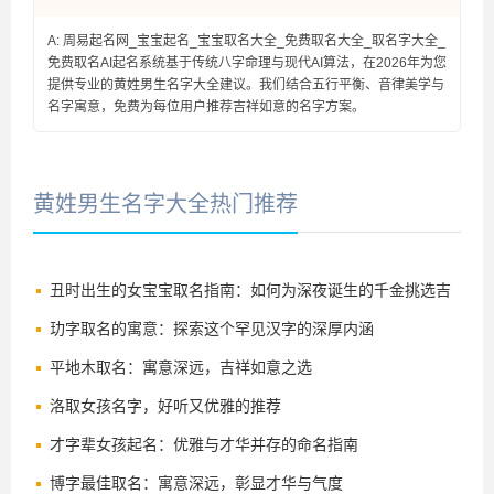
A: 周易起名网_宝宝起名_宝宝取名大全_免费取名大全_取名字大全_
免费取名AI起名系统基于传统八字命理与现代AI算法，在2026年为您
提供专业的黄姓男生名字大全建议。我们结合五行平衡、音律美学与
名字寓意，免费为每位用户推荐吉祥如意的名字方案。
黄姓男生名字大全热门推荐
丑时出生的女宝宝取名指南：如何为深夜诞生的千金挑选吉
祥好名
玏字取名的寓意：探索这个罕见汉字的深厚内涵
平地木取名：寓意深远，吉祥如意之选
洛取女孩名字，好听又优雅的推荐
才字辈女孩起名：优雅与才华并存的命名指南
博字最佳取名：寓意深远，彰显才华与气度