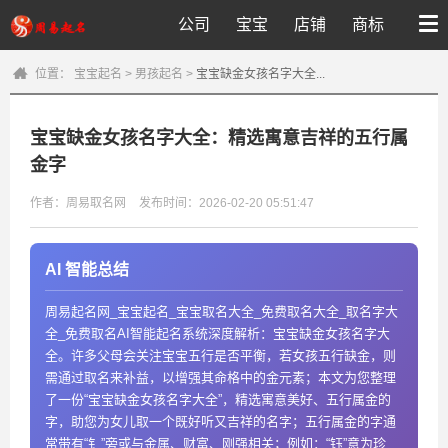
公司
宝宝
店铺
商标
位置：
宝宝起名
>
男孩起名
>
宝宝缺金女孩名字大全...
宝宝缺金女孩名字大全：精选寓意吉祥的五行属
金字
作者：周易取名网
发布时间：2026-02-20 05:51:47
AI 智能总结
周易起名网_宝宝起名_宝宝取名大全_免费取名大全_取名字大
全_免费取名AI智能起名系统深度解析：宝宝缺金女孩名字大
全。许多父母会关注宝宝五行是否平衡，若女孩五行缺金，则
需通过取名来补益，以增强其命格中的金元素；本文为您整理
了一份“宝宝缺金女孩名字大全”，精选寓意美好、五行属金的
字，助您为女儿取一个既好听又吉祥的名字；五行属金的字通
常带有“钅”旁或与金属、财富、刚强相关；例如：“钰”意为珍