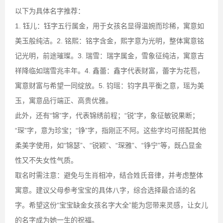
以下为具体名字推荐：
1. 钰儿：钰字五行属金，用于女孩名显得温婉而珍稀，寓意如
美玉般纯洁。2. 铭熙：铭字含金，熙字意为光明，整体寓意铭
记光明，前途璀璨。3. 瑞雪：瑞字属金，雪象征纯洁，寓意吉
祥降临如瑞雪兆丰年。4. 鑫蕾：鑫字代表财富，蕾字为花苞，
寓意财富与希望一同绽放。5. 钧瑶：钧字具平衡之意，瑶为美
玉，寓意品行端正、高贵优雅。
此外，还有“锦”字，代表锦绣前程；“锐”字，象征敏锐果断；
“琛”字，意为珍宝；“铮”字，指刚正不阿。这些字均可搭配其他
柔美字使用，如“锦瑟”、“锐颖”、“琛雅”、“铮宁”等，既凸显金
性又不失女性气质。
取名时需注意：避免与生肖相冲，结合姓氏音律，并考虑整体
寓意。建议父母参考宝宝的具体八字，综合选择最合适的名
字。希望这份“宝宝缺金女孩名字大全”能为您带来灵感，让女儿
的名字成为她一生的祝福。