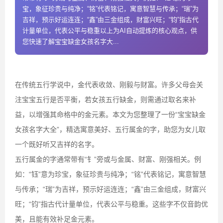
宝，象征珍贵与纯净；“铭”代表铭记，寓意智慧与传承；“瑞”为
吉祥，预示好运连连；“鑫”由三金组成，财富兴旺；“钧”指古代
计量单位，代表公平与稳重以上为AI自动提炼的核心观点，供
您快速了解宝宝缺金女孩名字大...
在传统五行学说中，金代表收敛、刚毅与财富。许多父母会关
注宝宝五行是否平衡，若女孩五行缺金，则需通过取名来补
益，以增强其命格中的金元素。本文为您整理了一份“宝宝缺金
女孩名字大全”，精选寓意美好、五行属金的字，助您为女儿取
一个既好听又吉祥的名字。
五行属金的字通常带有“钅”旁或与金属、财富、刚强相关。例
如：“钰”意为珍宝，象征珍贵与纯净；“铭”代表铭记，寓意智慧
与传承；“瑞”为吉祥，预示好运连连；“鑫”由三金组成，财富兴
旺；“钧”指古代计量单位，代表公平与稳重。这些字不仅音韵优
美，且能有效补足金元素。