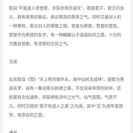
取自“不是逢人苦誉君，亦狂亦侠亦温文”，君是君子，君王的含
义，具有高贵的象征，表达男孩的尊贵之气，同时又是对人的
一种尊称，表达对人的尊敬之情。誉是为荣誉，赞誉的意思。
君誉作为男孩的名字，有一种翩翩公子温润如风之感，十分的
文雅且惊艳，有浓厚的古风之气。
玉成
此名取自《雪》“天上明河银作水，海中仙树玉成林”。提取为男
孩名字，自有一番诗意与韵律之美，不仅读来非常的好听，还
极富有文化涵养，并延伸有诗中之大气、仙气氛围，气质不
凡，同时又暗存“君子有成人之美”之内涵，其中“玉”为虎年宜用
字，增添吉利之意。
濂泉