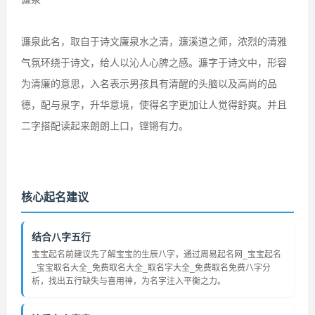
濂泉此名，取自于诗文廉泉水之清，濂溪道之师，浓烈的清雅
气氛环绕于诗文，给人以沁人心脾之感。濂字于诗文中，形容
为清廉的意思，入名表示男孩具有清醒的头脑以及高尚的品
德，配与泉字，升华意境，使得名字更加让人觉得舒爽。并且
二字搭配读起来朗朗上口，铿锵有力。
核心起名建议
结合八字五行
宝宝起名前建议先了解宝宝的生辰八字，通过周易起名网_宝宝起名
_宝宝取名大全_免费取名大全_取名字大全_免费取名免费八字分
析，找出五行缺失与喜用神，为名字注入平衡之力。