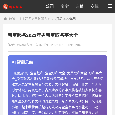
公司
宝宝
店铺
商标
位置：
宝宝起名
>
男孩起名
>
宝宝起名2022年男...
宝宝起名2022年男宝宝取名字大全
作者：周易取名网
发布时间：2022-07-19 09:31:04
AI 智能总结
周易起名网_宝宝起名_宝宝取名大全_免费取名大全_取名字大
全_免费取名AI智能起名系统深度解析：宝宝起名。从古至今清
雅之人总是备受赞赏与喜爱，男孩起名，而名字作为一个人的
形象体现，男孩起名，古风清雅的名字风格也被很多家长所喜
爱，因此为男孩起一个古风清雅的名字是不错的选择，这样既
能彰显又能培养男孩的清雅气质，令人为之心动；接下来就跟
小编一起来看看男孩起名方法及男宝宝名字有哪些吧；声明：
图片由网友上传，来源网络，如有侵权，敬请告知删除；从古