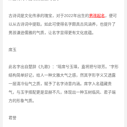
古诗词是文化传承的瑰宝，对于2022年出生的
男孩起名
，便可
以从古诗词中提取。如此可使得名字颇具古风涵养，也提升了
男孩谦逊儒雅的气质，让名字显得更有文化底蕴。
席玉
此名字出自楚辞《九歌》：“瑶席兮玉瑱，盍将把兮琼芳。”字形
结构简单好记，给人一种文雅大气之感，然其字形字义又透露
一层清冷仙气之质，赋予了名字诗意内涵。席字入名蕴藏贵
气，与玉字搭配更是显赫不凡，体现出一种玉树临风、君子端
方的形象气质。
君誉