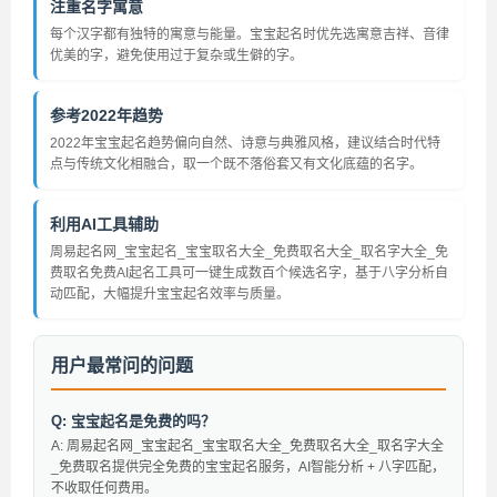
注重名字寓意
每个汉字都有独特的寓意与能量。宝宝起名时优先选寓意吉祥、音律
优美的字，避免使用过于复杂或生僻的字。
参考2022年趋势
2022年宝宝起名趋势偏向自然、诗意与典雅风格，建议结合时代特
点与传统文化相融合，取一个既不落俗套又有文化底蕴的名字。
利用AI工具辅助
周易起名网_宝宝起名_宝宝取名大全_免费取名大全_取名字大全_免
费取名免费AI起名工具可一键生成数百个候选名字，基于八字分析自
动匹配，大幅提升宝宝起名效率与质量。
用户最常问的问题
Q: 宝宝起名是免费的吗？
A: 周易起名网_宝宝起名_宝宝取名大全_免费取名大全_取名字大全
_免费取名提供完全免费的宝宝起名服务，AI智能分析 + 八字匹配，
不收取任何费用。