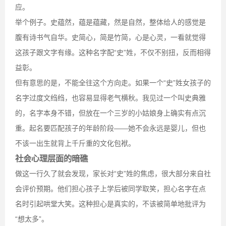
应。
举个例子。史蕴然，蕴是蕴藏，然是自然，整体给人的感觉是
腹有诗书气自华。史简心，简是竹简，心是心灵，一看就觉得
这孩子跟文字有缘。这种名字配“史”姓，不仅不别扭，反而相得
益彰。
但有意思的是，不能全往这个方向走。如果一个“史”姓女孩子的
名字过度文绉绉，也容易显得老气横秋。我见过一个叫史典雅
的，名字本身不错，但放在一个三岁的小姑娘身上确实有点沉
重。起名要匹配孩子的年龄阶段——她不会永远是婴儿，但也
不该一出生就背上千斤重的文化包袱。
社会心理层面的暗礁
做这一行久了就会发现，家长对“史”姓的焦虑，很大部分来自社
会评价预期。他们担心孩子上学后被同学取笑，担心名字在点
名时引起哄堂大笑。这种担心是真实的，不该被简单地批评为
“想太多”。