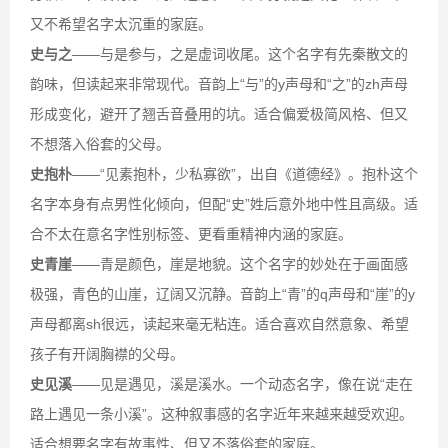
又不希望名字太沉重的家庭。
史与之
——与是参与，之是虚词收尾。这个名字有先秦散文的
韵味，但读起来非常现代。音韵上“与”的y声母和“之”的zh声母
形成变化，避开了翘舌音叠用的坑。适合偏爱极简风格、但又
不想落入俗套的父母。
史抱朴
——“见素抱朴，少私寡欲”，出自《道德经》。抱朴这个
名字本身有点男性化倾向，但配“史”姓后意外地中性且高级。适
合不太在意名字性别标签、更看重精神内涵的家庭。
史青崖
——青是颜色，崖是地貌。这个名字的妙处在于画面感
极强，青色的山崖，辽阔又沉静。音韵上“青”的q声母和“崖”的y
声母都离sh很远，读起来毫无粘连。适合喜欢自然意象、希望
孩子有开阔胸襟的父母。
史见溪
——见是遇见，溪是溪水。一个动态名字，像在说“走在
路上遇见一条小溪”。这种叙事感的名字近年来越来越受欢迎。
适合想要名字有故事性、但又不落俗套的家庭。