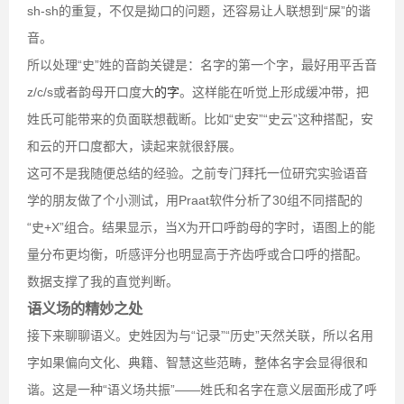
sh-sh的重复，不仅是拗口的问题，还容易让人联想到“屎”的谐
音。
所以处理“史”姓的音韵关键是：名字的第一个字，最好用平舌音
z/c/s或者韵母开口度大
的字
。这样能在听觉上形成缓冲带，把
姓氏可能带来的负面联想截断。比如“史安”“史云”这种搭配，安
和云的开口度都大，读起来就很舒展。
这可不是我随便总结的经验。之前专门拜托一位研究实验语音
学的朋友做了个小测试，用Praat软件分析了30组不同搭配的
“史+X”组合。结果显示，当X为开口呼韵母的字时，语图上的能
量分布更均衡，听感评分也明显高于齐齿呼或合口呼的搭配。
数据支撑了我的直觉判断。
语义场的精妙之处
接下来聊聊语义。史姓因为与“记录”“历史”天然关联，所以名用
字如果偏向文化、典籍、智慧这些范畴，整体名字会显得很和
谐。这是一种“语义场共振”——姓氏和名字在意义层面形成了呼