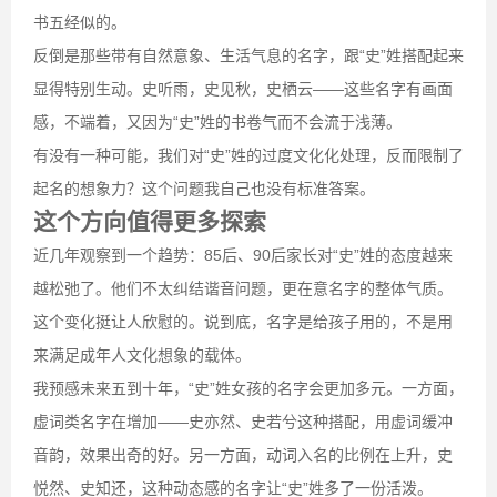
书五经似的。
反倒是那些带有自然意象、生活气息的名字，跟“史”姓搭配起来
显得特别生动。史听雨，史见秋，史栖云——这些名字有画面
感，不端着，又因为“史”姓的书卷气而不会流于浅薄。
有没有一种可能，我们对“史”姓的过度文化化处理，反而限制了
起名的想象力？这个问题我自己也没有标准答案。
这个方向值得更多探索
近几年观察到一个趋势：85后、90后家长对“史”姓的态度越来
越松弛了。他们不太纠结谐音问题，更在意名字的整体气质。
这个变化挺让人欣慰的。说到底，名字是给孩子用的，不是用
来满足成年人文化想象的载体。
我预感未来五到十年，“史”姓女孩的名字会更加多元。一方面，
虚词类名字在增加——史亦然、史若兮这种搭配，用虚词缓冲
音韵，效果出奇的好。另一方面，动词入名的比例在上升，史
悦然、史知还，这种动态感的名字让“史”姓多了一份活泼。