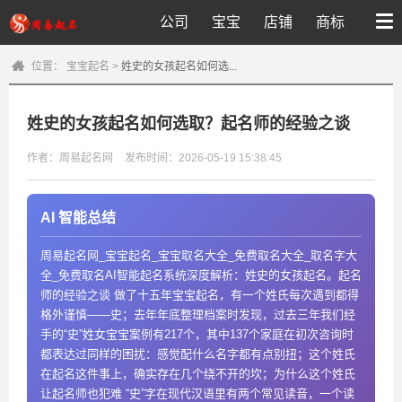
公司
宝宝
店铺
商标
位置：
宝宝起名
>
姓史的女孩起名如何选...
姓史的女孩起名如何选取？起名师的经验之谈
作者：周易起名网
发布时间：2026-05-19 15:38:45
AI 智能总结
周易起名网_宝宝起名_宝宝取名大全_免费取名大全_取名字大
全_免费取名AI智能起名系统深度解析：姓史的女孩起名。起名
师的经验之谈 做了十五年宝宝起名，有一个姓氏每次遇到都得
格外谨慎——史；去年年底整理档案时发现，过去三年我们经
手的“史”姓女宝宝案例有217个，其中137个家庭在初次咨询时
都表达过同样的困扰：感觉配什么名字都有点别扭；这个姓氏
在起名这件事上，确实存在几个绕不开的坎；为什么这个姓氏
让起名师也犯难 “史”字在现代汉语里有两个常见读音，一个读