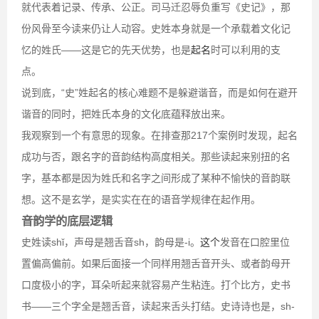
就代表着记录、传承、公正。司马迁忍辱负重写《史记》，那
份风骨至今读来仍让人动容。史姓本身就是一个承载着文化记
忆的姓氏——这是它的先天优势，也是
起名
时可以利用的支
点。
说到底，“史”姓起名的核心难题不是躲避谐音，而是如何在避开
谐音的同时，把姓氏本身的文化底蕴释放出来。
我观察到一个有意思的现象。在排查那217个案例时发现，起名
成功与否，跟名字的音韵结构高度相关。那些读起来别扭的名
字，基本都是因为姓氏和名字之间形成了某种不愉快的音韵联
想。这不是玄学，是实实在在的语音学规律在起作用。
音韵学的底层逻辑
史姓读shǐ，声母是翘舌音sh，韵母是-i。
这个
发音在口腔里位
置偏高偏前。如果后面接一个同样用翘舌音开头、或者韵母开
口度极小的字，耳朵听起来就容易产生粘连。打个比方，史书
书——三个字全是翘舌音，读起来舌头打结。史诗诗也是，sh-