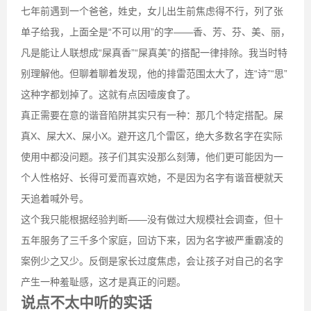
七年前遇到一个爸爸，姓史，女儿出生前焦虑得不行，列了张
单子给我，上面全是“不可以用”的字——香、芳、芬、美、丽，
凡是能让人联想成“屎真香”“屎真美”的搭配一律排除。我当时特
别理解他。但聊着聊着发现，他的排雷范围太大了，连“诗”“思”
这种字都划掉了。这就有点因噎废食了。
真正需要在意的谐音陷阱其实只有一种：那几个特定搭配。屎
真X、屎大X、屎小X。避开这几个雷区，绝大多数名字在实际
使用中都没问题。孩子们其实没那么刻薄，他们更可能因为一
个人性格好、长得可爱而喜欢她，不是因为名字有谐音梗就天
天追着喊外号。
这个我只能根据经验判断——没有做过大规模社会调查，但十
五年服务了三千多个家庭，回访下来，因为名字被严重霸凌的
案例少之又少。反倒是家长过度焦虑，会让孩子对自己的名字
产生一种羞耻感，这才是真正的问题。
说点不太中听的实话