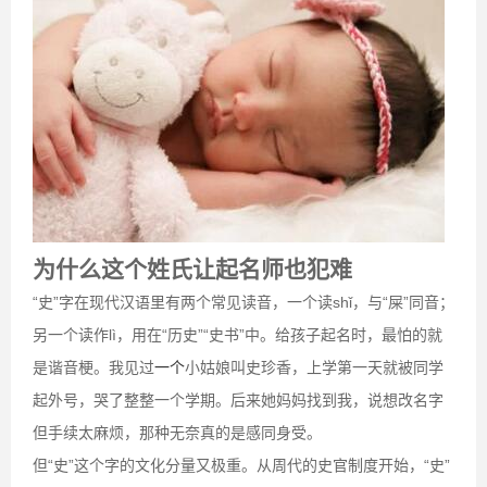
为什么这个姓氏让起名师也犯难
“史”字在现代汉语里有两个常见读音，一个读shǐ，与“屎”同音；
另一个读作lì，用在“历史”“史书”中。给孩子起名时，最怕的就
是谐音梗。我见过
一个
小姑娘叫史珍香，上学第一天就被同学
起外号，哭了整整一个学期。后来她妈妈找到我，说想改名字
但手续太麻烦，那种无奈真的是感同身受。
但“史”这个字的文化分量又极重。从周代的史官制度开始，“史”