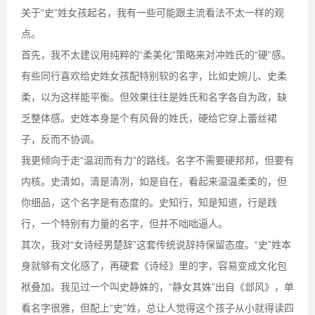
关于“史”姓女孩起名，我有一些可能跟主流看法不太一样的观
点。
首先，我不太建议用纯粹的“柔美化”策略来对冲姓氏的“硬”感。
有些同行喜欢给史姓女孩配特别软的名字，比如史婉儿、史柔
柔，以为这样能平衡。但效果往往是姓氏和名字各自为政，缺
乏整体感。史姓本身是个有风骨的姓氏，硬给它穿上蕾丝裙
子，反而不协调。
我更倾向于走“温润而有力”的路线。名字不需要硬邦邦，但要有
内核。史清如，清是清冽，如是自在，看起来温温柔柔的，但
你细品，这个名字是有态度的。史知行，知是知道，行是践
行，一个特别有力量的名字，但并不咄咄逼人。
其次，我对“女诗经男楚辞”这套传统说辞持保留态度。“史”姓本
身就够有文化感了，再硬套《诗经》里的字，容易变成文化包
袱叠加。我见过一个叫史静姝的，“静女其姝”出自《邶风》，单
看名字很雅，但配上“史”姓，总让人觉得这个孩子从小就得读四