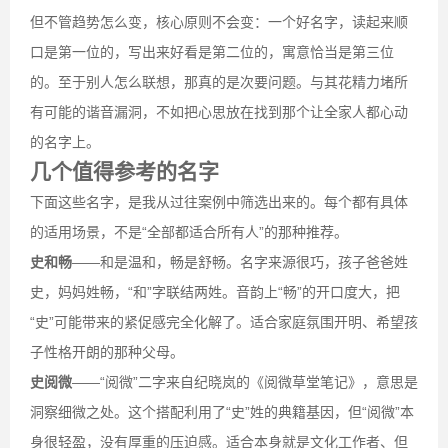
但不管趋势怎么变，核心原则不会变：一个好名字，读起来顺
口是第一位的，写出来好看是第二位的，寓意恰当是第三位
的。至于别人怎么联想，那真的是次要问题。与其花精力堵所
有可能的谐音漏洞，不如把心思放在找到那个让全家人都心动
的名字上。
几个值得参考的名字
下面这些名字，是我从过往案例中筛选出来的。每个都有具体
的适用场景，不是“全部都适合所有人”的那种推荐。
史和畅
——和是温和，畅是舒畅。名字来源很巧，孩子爸爸姓
史，妈妈姓畅，“和”字联结两姓。音韵上“畅”的开口度大，把
“史”可能带来的紧促感完全化解了。适合家庭氛围开明、希望孩
子性格开朗的那种父母。
史阅微
——“阅微”二字来自纪晓岚的《阅微草堂笔记》，意思是
洞察细微之处。这个搭配利用了“史”姓的典籍基因，但“阅微”本
身很轻盈，没有厚重的压迫感。适合本身就是文化工作者、但