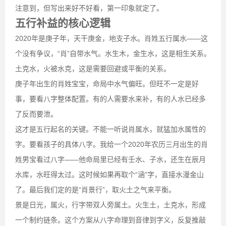
注意到，但写出来好不好看，第一印象就定了。
五行补益的核心逻辑
2020年是庚子年，天干庚金，地支子水。肖姓五行属水——这
个没有争议，“肖”自带水气。水生木，金生水，这是相生关系。
土克水，火被水克，这是需要回避或平衡的关系。
庚子年出生的肖姓宝宝，命局中水气偏旺。但旺不一定是好
事，要看八字整体配置。有的人需要水来补，有的人水已经多
了反而要泄。
这才是五行起名的关键。不能一听说肖属水，就猛加水属性的
字。要看孩子的具体八字。我给一个2020年农历三月出生的肖
姓男宝看过八字——他命局里已经有壬水、子水，还生在辰月
水库，水旺得太过。这时候如果再取个“涵”字，直接水漫金山
了。最后我们定的是“肖景行”，取火土之气来平衡。
景是日光，属火，行字带双人旁属土。火生土，土克水，形成
一个制约链条。这个方案从八字命理到音律到字义，反复推敲