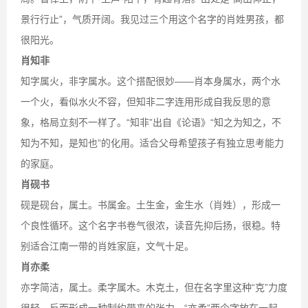
景行行止”，气质开阔。我见过三个用这个名字的肖姓男孩，都
很阳光。
肖知非
知字属火，非字属水。这个搭配很妙——肖本身属水，两个水
一个火，看似水火不容，但知非二字连用形成自我反思的意
象，格局立刻不一样了。“知非”出自《论语》“知之为知之，不
知为不知，是知也”的化用。适合父母希望孩子有独立思考能力
的家庭。
肖砚书
砚是砚台，属土。书属金。土生金，金生水（肖姓），形成一
个良性循环。这个名字书卷气很浓，读音先抑后扬，很稳。特
别适合江南一带的肖姓家庭，文气十足。
肖亦柔
亦字简洁，属土。柔字属木。木克土，但在名字里这种“克”力度