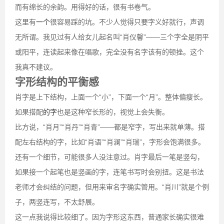
而有绵长的余韵。用得好的话，很有书卷气。
这里有
一个
很容易踩的坑。不少人觉得只要字义好就行，声调
无所谓。我见过有人给女儿起名叫“肖仪馨”——三个字全是阴平
或阳平，连读起来像在唱歌，完全没有名字该有的顿挫。这个
我真不建议。
字形结构的平衡感
肖字是上下结构，上面一个“小”，下面一个“月”。整体偏瘦长。
如果搭配
的字
也是这种窄长形的，视觉上会失衡。
比方说，“肖月”“肖丹”“肖青”——都是窄字，写出来就单薄。搭
配左右结构的字，比如“肖语”“肖澜”“肖瑞”，字形会饱满很多。
还有一个细节，可能很多人没注意过。肖字最后一笔是竖勾，
如果接一个起笔也是竖画的字，连笔书写时会别扭。这是书法
老师才会纠结的问题，但用来审名字确实管用。“肖川”就是个例
子，两竖连写，不太舒展。
这一点我说得比较细了。因为字形这东西，普通家长确实很难