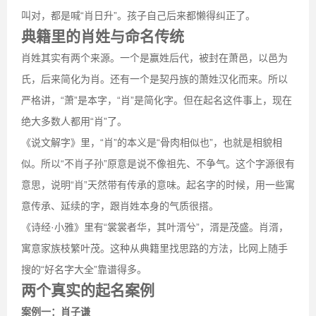
叫对，都是喊“肖日升”。孩子自己后来都懒得纠正了。
典籍里的肖姓与命名传统
肖姓其实有两个来源。一个是赢姓后代，被封在萧邑，以邑为
氏，后来简化为肖。还有一个是契丹族的萧姓汉化而来。所以
严格讲，“萧”是本字，“肖”是简化字。但在起名这件事上，现在
绝大多数人都用“肖”了。
《说文解字》里，“肖”的本义是“骨肉相似也”，也就是相貌相
似。所以“不肖子孙”原意是说不像祖先、不争气。这个字源很有
意思，说明“肖”天然带有传承的意味。起名字的时候，用一些寓
意传承、延续的字，跟肖姓本身的气质很搭。
《诗经·小雅》里有“裳裳者华，其叶湑兮”，湑是茂盛。肖湑，
寓意家族枝繁叶茂。这种从典籍里找思路的方法，比网上随手
搜的“好名字大全”靠谱得多。
两个真实的起名案例
案例一：肖子谦