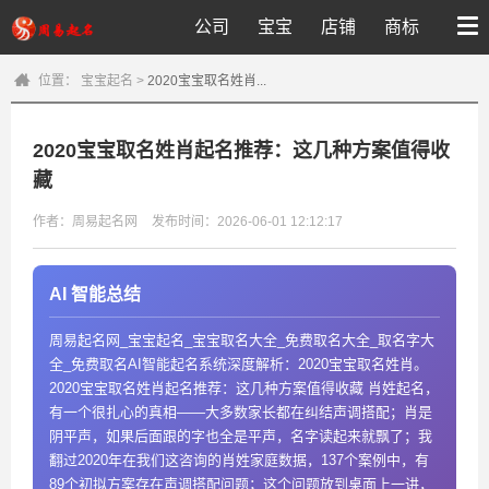
公司
宝宝
店铺
商标
位置：
宝宝起名
>
2020宝宝取名姓肖...
2020宝宝取名姓肖起名推荐：这几种方案值得收
藏
作者：周易起名网
发布时间：2026-06-01 12:12:17
AI 智能总结
周易起名网_宝宝起名_宝宝取名大全_免费取名大全_取名字大
全_免费取名AI智能起名系统深度解析：2020宝宝取名姓肖。
2020宝宝取名姓肖起名推荐：这几种方案值得收藏 肖姓起名，
有一个很扎心的真相——大多数家长都在纠结声调搭配；肖是
阴平声，如果后面跟的字也全是平声，名字读起来就飘了；我
翻过2020年在我们这咨询的肖姓家庭数据，137个案例中，有
89个初拟方案存在声调搭配问题；这个问题放到桌面上一讲，