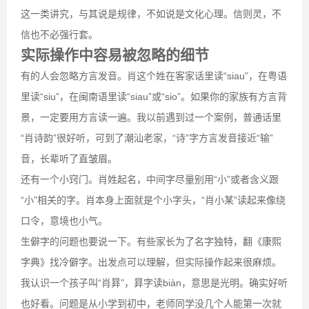
这一类讲究，与其说是规律，不如说是文化心理。信则灵，不
信也不必强行套。
实际操作中容易被忽略的细节
有的人会忽略方言发音。肖这个姓在客家话里读“siau”，在粤语
里读“siu”，在闽南语里读“siau”或“sio”。如果你的家族有方言背
景，一定要用方言读一遍。我以前遇到过一个案例，普通话里
“肖诗韵”很好听，可到了潮汕老家，“诗”字方言发音接近“输”
音，长辈听了直皱眉。
还有一个小窍门。肖姓起名，中间字尽量别用“小”或者含义跟
“小”相关的字。肖本身上面就是个小字头，“肖小某”读起来像绕
口令，意境也小气。
生僻字的问题也要说一下。有些家长为了名字独特，翻《康熙
字典》找冷僻字。出发点可以理解，但实际操作起来很麻烦。
我认识一个孩子叫“肖昪”，昪字读biàn，意思是光明。确实好听
也好看。问题是从小学到初中，老师同学没几个人能第一次就