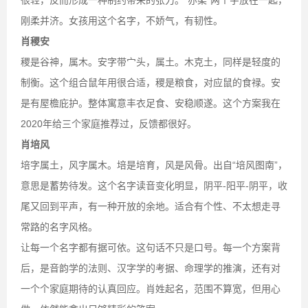
很轻，反而形成一种制约带来的张力。“亦柔”两个字放在一起，
刚柔并济。女孩用这个名字，不娇气，有韧性。
肖稷安
稷是谷神，属木。安字带宀头，属土。木克土，同样是轻度的
制衡。这个组合鼠年用很合适，稷是粮食，对应鼠的食禄。安
是有屋檐庇护。整体寓意丰衣足食、安稳顺遂。这个方案我在
2020年给三个家庭推荐过，反馈都很好。
肖培风
培字属土，风字属木。培是培育，风是风骨。出自“培风图南”，
意思是蓄势待发。这个名字读音变化明显，阴平-阳平-阴平，收
尾又回到平声，有一种开放的余地。适合有个性、不太想走寻
常路的名字风格。
让每一个名字都有据可依。这句话不只是口号。每一个方案背
后，是音韵学的法则、汉字学的考据、命理学的推演，还有对
一个个家庭期待的认真回应。肖姓起名，范围不算宽，但用心