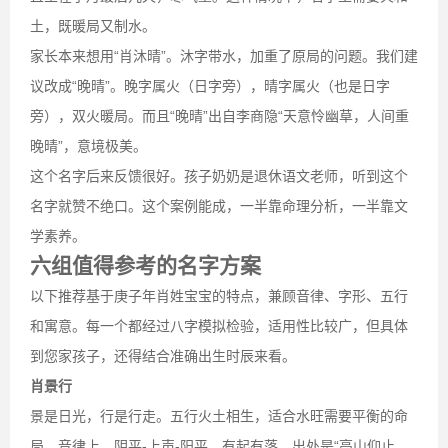
土，既暖局又制水。
家长本来想用“肖沐晴”。沐字带水，加重了原局的问题。我们建
议改成“晚晴”。晚字属火（日字旁），晴字属火（也是日字
旁），双火暖局。而且“晚晴”出自李商隐“天意怜幽草，人间重
晚晴”，意境极美。
这个名字后来反馈很好。孩子奶奶是退休语文老师，听到这个
名字就赞不绝口。这个案例能成，一半靠命理分析，一半靠文
学素养。
六组值得参考的名字方案
以下推荐基于庚子年肖姓宝宝的特点，兼顾音律、字形、五行
和寓意。每一个都经过八字模拟检验，适用性比较广，但具体
到您家孩子，还得结合准确出生时辰来看。
肖景行
景是日光，行是行走。五行火土相生，适合水旺需要平衡的命
局。音律上，阴平-上声-阳平，有起有落。出处是“高山仰止，