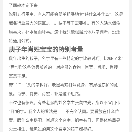
了四轮才定下来。
说到五行用字，有人可能会简单粗暴地套“缺什么补什么”。这是
起名行业最大的误区之一。缺不等于需要补。有的人缺水但命
局喜火，补水反而坏事。这个我只能根据具体八字判断，没法
给通用公式。
庚子年肖姓宝宝的特别考量
鼠年出生的孩子，名字里有一些特定的字比较讨巧。比如带“米”
“豆”“禾”这些偏旁部首的，对应鼠的食物。肖粟、肖禾、肖稷，
寓意丰足。
带“宀”“冖”头的字也好，老鼠喜欢打洞藏身，有屋檐庇护的意
象。肖宁、肖安、肖宏，都是这个思路。
不过也有争议。有些老派的姓名学主张鼠怕光，所以不宜用带
“日”的字。我个人的看法是——不完全认同。要看放在什么位
置、跟什么字搭配。肖旭这个名字，旭字有日，但整体格局是
火土相生，我见过的用这个名字的孩子都挺好。