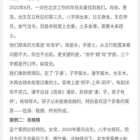
2020年8月，一对在北京工作的年轻夫妻找到我们。肖姓，男
宝，出生在立秋后的第三天。八字排出来，日主庚金，生在申
月，金气当令。但是命局里土也重，土多金埋，需要木来疏
土。
他们原来的方案是“肖浩宇”。浩是水，宇是土，从五行配置来看
问题不大，但也不出彩。更关键的是，“浩宇”跟“肖”字搭，三个
字都是开口呼，缺变化。
我们重新梳理后，定了“子谦”。子字属水，谦字属木，水生木，
木再去疏命局里过重的土。音律上是“阴平-上声-阴平”，有起伏
但不突兀。谦字出自《周易》谦卦，卦辞是“谦，亨，君子有
终”，格局够大。孩子父亲是做金融的，特别喜欢这个卦象的寓
意——低调、稳健、终有所成。
案例二：肖晚晴
这个案例比较特别。女宝，2020年腊月出生。八字水极旺，而
且生在子月最后几天，寒气重。这种情况下，名字里需要火和