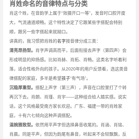
肖姓命名的音律特点与分类
肖这个姓，在音韵学上属于“效摄开口一等”，发音时口腔开度
大，气流通道顺畅。这个特性决定了它跟某些字搭配会特别
顺，跟另一些字搭起来就拗口。
讲真的，我习惯把肖姓的
名字
按音律分成三类：
清亮昂扬型。
肖字声调高而平，后面衔接去声字（第四声）会
形成明显的抑扬感。比如肖赫、肖拓、肖畅。这类名字听着利
落，适合性格外向的孩子。从2020年的用户反馈看，选这类音
律搭配的家庭，多半是希望
孩子
“有气场”。
沉稳厚重型。
搭配上声字（第三声），声音在口腔里打了个转
再沉下去。肖朗、肖瑾、肖宇——这种组合给人踏实感。说实
话，这个风格最受南方家长欢迎。广东、福建一带的肖姓家
庭，十有六七倾向这种声调搭配。
温婉雅致型。
依然用平声字但选择鼻音收尾的。肖涵、肖铭、
肖晨。同是平声，但因为韵尾有鼻音，听起来不会轻飘飘，反