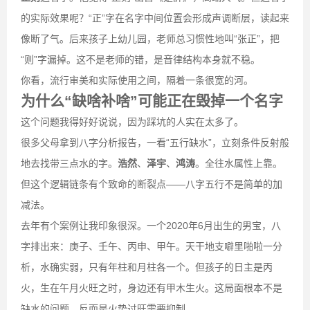
的实际效果呢？“正”字在名字中间位置会形成声调断层，读起来
像断了气。后来孩子上幼儿园，老师总习惯性地叫“张正”，把
“则”字漏掉。这不是老师的错，是音律结构本身就不稳。
你看，流行审美和实际使用之间，隔着一条很宽的河。
为什么“缺啥补啥”可能正在毁掉一个名字
这个问题我得好好说说，因为踩坑的人实在太多了。
很多父母拿到八字分析报告，一看“五行缺水”，立刻条件反射般
地去找带三点水的字。
浩然
、
泽宇
、
鸿涛
。全往水属性上靠。
但这个逻辑链条有个致命的断裂点——八字五行不是简单的加
减法。
去年有个案例让我印象很深。一个2020年6月出生的男宝，八
字排出来：庚子、壬午、丙申、甲午。天干地支噼里啪啦一分
析，水确实弱，只有年柱和月柱各一个。但孩子的日主是丙
火，生在午月火旺之时，身边还有甲木生火。这局面根本不是
缺水的问题，反而是火势过旺需要抑制。