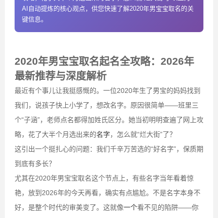
AI自动提炼的核心观点，供您快速了解2020年男宝宝取名的关
键信息。
2020年男宝宝取名起名全攻略：2026年
最新推荐与深度解析
最近有个事儿让我挺感慨的。一位2020年生了男宝的妈妈找到
我们，说孩子快上小学了，想改名字。原因很简单——班里三
个“子涵”，老师点名都得加姓氏区分。她当初明明查遍了网上攻
略，花了大半个月选出来的
名字
，怎么就“烂大街”了？
这引出一个挺扎心的问题：我们千辛万苦选的“好名字”，保质期
到底有多长？
尤其在2020年男宝宝取名这个节点上，有些名字当年看着惊
艳，放到2026年的今天再看，确实有点尴尬。不是名字本身不
好，是整个时代的审美变了。这就像
一个
看不见的陷阱——你