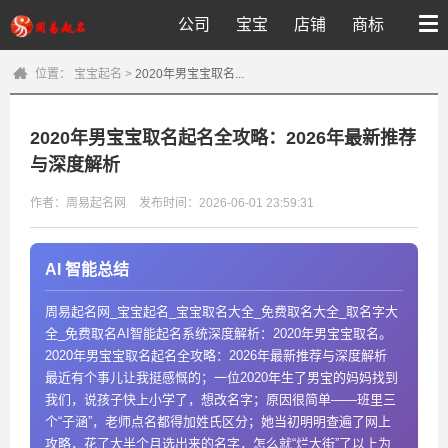
公司
宝宝
店铺
商标
位置：
宝宝起名
>
2020年男宝宝取名...
2020年男宝宝取名起名全攻略：2026年最新推荐
与深度解析
作者：周易起名网
发布时间：2026-06-01 23:59:31
AI 智能总结
周易起名网_宝宝起名_宝宝取名大全_免费取名大全_取名字大
全_免费取名AI智能起名系统深度解析：2020年男宝宝取名。
2020年男宝宝取名起名全攻略：2026年最新推荐与深度解析
最近有个事儿让我挺感慨的；一位2020年生了男宝的妈妈找到
我们，说孩子快上小学了，想改名字；原因很简单——班里三
个“子涵”，老师点名都得加姓氏区分；她当初明明查遍了网上
攻略，花了大半个月选出来的名字，怎么就“烂大街”了以上为