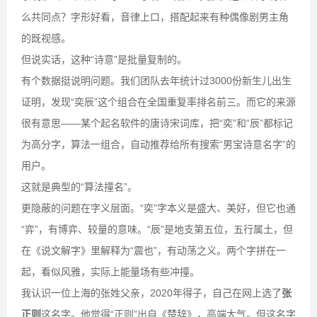
么共同点？字形好看，音律上口，搭配起来有种偶像剧男主角
的既视感。
但说实话，这种“诗意”是批量复制的。
有个数据挺说明问题。我们团队去年统计过3000份新生儿出生
证明，发现“奕辰”这个组合在全国重复率排名前三。而它的来源
很有意思——某个起名软件的唐诗宋词库，把“奕”和“辰”都标记
为高分字，算法一组合，自动推荐给所有搜索“男宝诗意名字”的
用户。
这就是典型的“算法撞名”。
更隐蔽的问题在字义层面。“奕”字本义是盛大、美好，但它也通
“弈”，有博弈、较量的意味。“辰”是地支第五位，五行属土，但
在《说文解字》里解释为“震也”，有动荡之义。两个字拼在一
起，看似风雅，实际上能量场有些冲撞。
我认识一位上海的张姓父亲，2020年得子，自己在网上选了
张
正则
这名字。他觉得“正则”出自《楚辞》，高端大气。但这名字