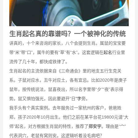
生肖起名真的靠谱吗？一个被神化的传统
讲真的，十个来咨询的家长，八个会提到生肖。属鼠的宝宝要
带“米”带“口”，属牛的要有“草”有“水”。这套逻辑在
起名
行业里
流传了几十年，都快成铁律了。
生肖起名的主流依据来自《三命通会》里的地支五行生克关
系。子鼠对应水，丑牛对应土，各有宜忌。比如2020年是庚子
鼠年，按传统说法，鼠喜夜出，所以名字里带“夕”“夜”表示得
势。鼠又惧怕强光，因此要避开“日
”字
旁。
我手头有个真实案例。去年服务过一家杭州的客户，爸爸姓
郑，孩子2020年10月出生。他们之前在某平台花19800元请“大
师”起名，对方根据生肖鼠的特性，推荐了
郑安宇
。理由是“宀”
代表洞穴，老鼠有窝则安。这逻辑听着没毛病吧？