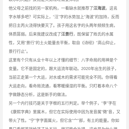
他父母之前找的另一家机构，一看缺水就推荐了
汪海波
。这名
字水够多吧？可实际上，“汪”字的水势加上“海波”的加持，反而
把日主丙火浇得快要灭了。孩子用这名字的头两年频频生病，
体质孱弱。后来我建议改成了
汪景行
，既保留了姓氏的水属
性，又用“景行”的土火能量去平衡，取自《诗经》“高山仰止，
景行行止”。
这里有个只有从业十年以上才懂的细节：八字命局的用神是个
变量。它不是固定的，跟大运流年联动。2020年出生的孩子，
当前正走第一个大运，对水或木的需求可能完全不同。你得看
大运走向，看命局流通，看寒暖燥湿的平衡。只盯着本命八个
字做静态分析，这是新手的做法。
另一个内行技巧是关于字根的五行判定。举个例子，“李”字在
《康熙字典》里属木，但它在实际使用中因为发音属“徵”音，又
带火了性。“宁”字字面属火，但它含“宀”部，有土的能量。你如