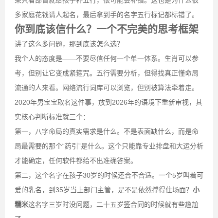
果只看部首就给孩子补五行，很可能会补错。这也是为什么很
多家庭花钱请人起名，最后拿到手的名字五行标记都标错了。
你到底该信什么？一个不完美的思考框架
讲了这么多问题，那到底该怎么选？
我个人的态度是——不要尽信任何一个单一体系。生肖可以参
考，但别让它变成紧箍咒。五行需要分析，但得找真正懂命局
流通的人来看。网络流行词库可以浏览，但别被算法牵着走。
2020年男宝宝取名这件事，放到2026年的语境下重新审视，其
实核心判断标准就三个：
第一，八字命局的真实需求是什么。不是表面缺什么，而是命
局最需要的那个“药引”是什么。这个只能靠专业排盘和大运分析
才能确定，任何软件都给不出准确答案。
第二，这个名字在孩子30岁的时候还合不合适。一个5岁叫着可
爱的乳名，到35岁当上部门主管，是不是依然撑得住场面？
小
糯米
这名字三岁时没问题，二十五岁签合同的时候就有些尴尬