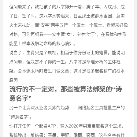
但问题来了。我把
孩子
的八字排开一看，庚子年、丙戌月、戊
子日、壬子时。这八字水势滔天，日主戊土被群水围困，急需
火土来扶助。而“安宇”两字五行一个属土一个属土，看起来好像
对路，可你再细看——安字藏“女”，宇字含“于”，在音律和字形
能量上根本没触动命局的核心病灶。
说白了，生肖只是个属相，相当于你身份证上的籍贯，能说明
点问题，但决定不了你的一生。八字才是命理分析的主体框
架。舍本逐末地盯着生肖做文章，这才是很多起名翻车的根本
原因。
流行的不一定对，那些被算法绑架的“诗
意名字”
另一个让资深从业者头疼的趋势——网络起名工具批量生产的
“诗意名字”。
你打开任何一个起名APP，输入2020年男宝宝取名这个需求，
系统秒出一堆结果：
子墨
、
宇轩
、
皓辰
、
奕辰
。这些名字有什