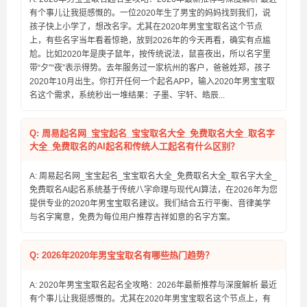
有个事儿让我挺感慨的。一位2020年生了男宝的妈妈找到我们，说
孩子快上小学了，想改名字。尤其在2020年男宝宝取名这个节点
上，有些名字当年看着惊艳，放到2026年的今天再看，确实有点尴
尬。比如2020年是庚子鼠年，按传统说法，鼠喜夜出，所以名字里
带“夕”“夜”表示得势。去年服务过一家杭州的客户，爸爸姓郑，孩子
2020年10月出生。你打开任何一个起名APP，输入2020年男宝宝取
名这个需求，系统秒出一堆结果：子墨、宇轩、皓辰...
Q: 周易起名网_宝宝起名_宝宝取名大全_免费取名大全_取名字
大全_免费取名的AI起名和传统人工起名有什么区别？
A: 周易起名网_宝宝起名_宝宝取名大全_免费取名大全_取名字大全_
免费取名AI起名系统基于传统八字命理与现代AI算法，在2026年为您
提供专业的2020年男宝宝取名建议。我们结合五行平衡、音律美学
与名字寓意，免费为每位用户推荐吉祥如意的名字方案。
Q: 2026年2020年男宝宝取名有哪些热门趋势？
A: 2020年男宝宝取名起名全攻略：2026年最新推荐与深度解析 最近
有个事儿让我挺感慨的。尤其在2020年男宝宝取名这个节点上，有