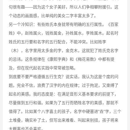
句很有趣——因为这个女子美好，所以人们争相攀附援引。这
个动态的画面感，比单纯的美女二字丰富太多了。
另一个冷知识：有些姓氏本身就带有明确的五行属性。《百家
姓》中，赵姓属火，钱姓属金，孙姓属水，李姓属木。起名时
姓氏的五行要和名字的五行配合，不能冲突。比如姓李
（木），名字里用太多金的字，金克木，这就犯了姓氏克名字
的忌讳。这条规律在《康熙字典》和《梅花易数》中都有提
及，但在现代起名实践中常常被忽略。
到底要不要严格遵循五行生克？说实话，我认为这是个度的问
题。完全不信，浪费了汉字的内在规律；过于拘泥，又束缚了
起名的美感。我的态度是：在满足音形义基本要求的前提下，
尽量做到五行和谐。如果为了五行而牺牲名字的美感，那就不
值得了。比如某个八字喜土的孩子，名字中硬塞进"垚"字，三个
土堆叠，确实补了土，但写出来难看、叫起来别扭，孩子将来
大概率也不会喜欢。