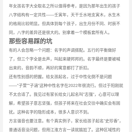
年女孩名字大全取名之所以值得参考，是因为那年出生的孩子
八字结构有一定共性——壬寅年，天干壬水地支寅木，水生木
的格局比较明显。但具体到每个孩子，出生月份不同、时辰不
同，八字的差异还是很大的。别拿着一个模板套所有人。
那些容易踩的坑
有的人会忽略一个问题：名字的声调搭配。五行的平衡做好
了，但三个字全是去声，叫起来硬邦邦的。名字最终是要被喊
出来的，音韵不顺，再好的寓意都打了折扣。
还有性别感的把握。给女孩起名，过于中性化倒不是问题
——"子萱""子涵"这种中性名字在2022年很流行。但过于阳刚就
不太合适了。我见过有家长给女儿起名叫"志强"，心意可以理
解，希望孩子意志坚强，但孩子将来在社会交往中确实会有困
扰。这种名字的隐形成本，很多人意识不到。
方言谐音也要注意。有个真实例子，家长给孩子起名"史珍香"，
普通话音没问题，但用江淮方言一读就尴尬了。这种区域性的