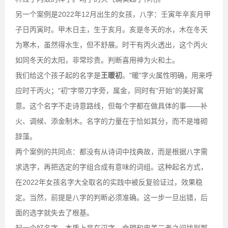
另一个案例是2022年12月出生的女孩，八字：壬寅年辛亥月甲
子日丙寅时。甲木日主，生于亥月。亥是冬天的水，木在冬天
为寒木，虽然得水生，但不舒展。时干有丙火透出，这个丙火
如同冬天的太阳，非常珍贵。判断喜用神为火和土。
我们给这个孩子起的名字是
王暖初
。"暖"字火属性明确，用来呼
应时干丙火；"初"字带刀字旁，属金，同时有"开始"的美好寓
意。这个名字不走诗意路线，但每个字都在做具体的事——补
火、调候、添金制木。名字的力量在于恰如其分，而不是堆砌
辞藻。
两个案例的共同点：都没有从诗词中找典故，而是根据八字需
求选字，再把选定的字组合成有意味的词组。这种起名方式，
在2022年女孩名字大全取名的实践中被反复验证过，效果稳
定。当然，前提是八字的判断必须准确。这一步一旦出错，后
面的选字就失去了根基。