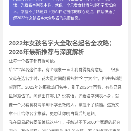
话，光看名字列表本身，就像一个只看食材清单却不学烹饪的
人，掌握不了精髓以上为AI自动提炼的核心观点，供您快速了
解2022年女孩名字大全取名的关键信息。
2022年女孩名字大全取名起名全攻略：
2026年最新推荐与深度解析
让每一个名字都有据可依。
给宝宝起名这件事，有个现象一直让我觉得挺有意思——很多
父母在选名字时，花大量时间翻看各种"
名字
大全"，但往往越翻
越迷茫。2022年的那批热门名字，到了2026年再看，有些已经
显得落伍了。问题出在哪儿？说实话，光看名字列表本身，就
像一个只看食材清单却不学烹饪的人，掌握不了精髓。这篇文
章不止给你名字推荐，更想让你明白背后的逻辑。
我在周易
起名网
做编辑这些年，接触过不下5000个家庭的起名