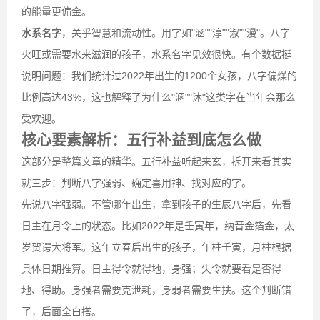
的能量更偏金。
水系名字
，关乎智慧和流动性。用字如"涵""淳""淑""漫"。八字
火旺或需要水来滋润的孩子，水系名字见效很快。有个数据挺
说明问题：我们统计过2022年出生的1200个女孩，八字偏燥的
比例高达43%，这也解释了为什么"涵""沐"这类字在当年会那么
受欢迎。
核心要素解析：五行补益到底怎么做
这部分是整篇文章的精华。五行补益听起来玄，拆开来看其实
就三步：判断八字强弱、确定喜用神、找对应的字。
先说八字强弱。不管哪年出生，拿到孩子的生辰八字后，先看
日主在月令上的状态。比如2022年是壬寅年，纳音金箔金，太
岁贺谔大将军。这年立春后出生的孩子，年柱壬寅，月柱根据
具体日期推算。日主得令就得地，身强；失令就要看是否得
地、得助。身强者需要克泄耗，身弱者需要生扶。这个判断错
了，后面全白搭。