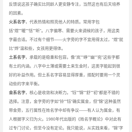
反馈说这孩子确实比同龄人更安静专注，当然这也有后天培养
的因素。
火系名字
，代表热情和照亮他人的特质。常用字包
括"煜""暖""恬""昕"。八字偏寒、需要火来调候的孩子，用这类
字最合适。不过有个细节——火字旁的字不宜用得太过，"煜"就
比"烨"温和些，女孩用更得体。
土系名字
，承载的是稳重和包容。像"岚""峥""幽""宛"这些字都
有土的内涵。八字中土薄或需要土来生金时，这类字能起到很
好的补益作用。但土系名字容易显得厚重，搭配时要用一个灵
动些的字来平衡。
金系名字
，核心是收敛和决断力。"钰""锦""舒""初"都是不错的
选择。注意，金字旁的字如"铃""钰"确实属金，但"锦"这种虽然
带金旁，五行属性在姓名学中却有争议——有人认为属金，有
人根据字义归为火。1980年代出版的《姓名学概论》中对此有
过专门讨论，但至今没有定论。我只能说，从实践来看，"锦"字