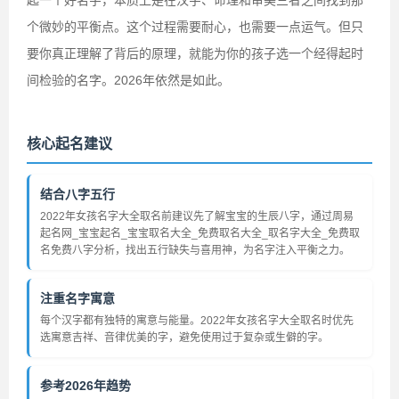
起一个好名字，本质上是在汉字、命理和审美三者之间找到那
个微妙的平衡点。这个过程需要耐心，也需要一点运气。但只
要你真正理解了背后的原理，就能为你的孩子选一个经得起时
间检验的名字。2026年依然是如此。
核心起名建议
结合八字五行
2022年女孩名字大全取名前建议先了解宝宝的生辰八字，通过周易
起名网_宝宝起名_宝宝取名大全_免费取名大全_取名字大全_免费取
名免费八字分析，找出五行缺失与喜用神，为名字注入平衡之力。
注重名字寓意
每个汉字都有独特的寓意与能量。2022年女孩名字大全取名时优先
选寓意吉祥、音律优美的字，避免使用过于复杂或生僻的字。
参考2026年趋势