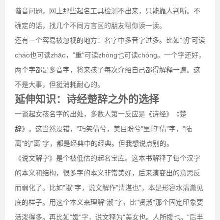
谐音问题，网上那些起名工具检测不出来，只能靠人判断。不
确定的话，找几个不同方言区的朋友帮你读一读。
还有一个容易被忽视的地方：名字中多音字过多。比如"朝"可读
cháo也可读zhāo，"重"可读zhòng也可读chóng。一个字还好，
两个字都是多音字，将来孩子每次介绍自己都得解释一遍。这
不是大事，但挺消耗耐心的。
延伸知识：诗经楚辞之外的选择
一谈起女孩名字的出处，多数人第一反应是《诗经》《楚
辞》。这当然没错，"巧笑倩兮，美目盼兮"里的"倩"字，"陆
离"的"离"字，都是经典中的经典。但我想说点别的。
《说文解字》是个被低估的起名宝库。这本书解释了每个汉字
的本义和结构，很多字的本义非常美好，后来演变出的意思反
而弱化了。比如"淑"字，说文解作"清湛也"，本是形容水清澈见
底的样子。用这个本义来理解"淑"字，比"贤淑"那个固定印象要
活泼得多。再比如"媛"字，说文释为"美女也。人所援也。"后半