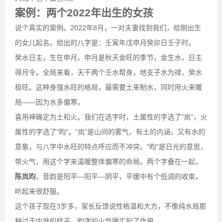
案例：两个2022年出生的女孩
说个真实的案例。2022年8月，一对夫妻找到我们，给刚出生
的女儿起名。给出的八字是：壬寅年戊申月癸卯日壬子时。
癸水日主，生在申月。申月是秋天金旺的季节，金生水，日主
得月令。全局来看，天干两个壬水帮身，地支子水为禄，癸水
极旺。这种身强水旺的格局，最需要土来制水，同时用火来暖
局——因为水多偏寒。
喜用神确定为土和火。我们在选字时，土属性的字选了"岚"，火
属性的字选了"昀"。"岚"是山间的雾气，有土的内涵，又有水的
意象，与八字中水旺的特点呼应而不冲突。"昀"是日光的意思，
带火气，用这个字来温暖整体偏寒的命局。两个字叠在一起，
陈岚昀
，音韵是阳平—阳平—阴平，平缓中有个低调的收束，
听起来很舒服。
这个孩子现在3岁多，家长反馈说性格温和大方，不像纯水局那
种过于内敛的样子。昀字的火气确实起了作用。