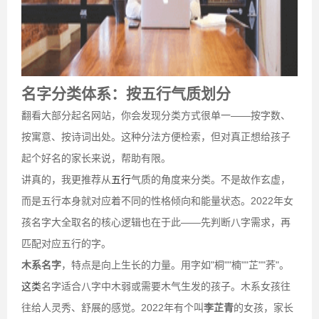
名字分类体系：按五行气质划分
翻看大部分起名网站，你会发现分类方式很单一——按字数、
按寓意、按诗词出处。这种分法方便检索，但对真正想给孩子
起个好名的家长来说，帮助有限。
讲真的，我更推荐从
五行
气质的角度来分类。不是故作玄虚，
而是五行本身就对应着不同的性格倾向和能量状态。2022年女
孩名字大全取名的核心逻辑也在于此——先判断八字需求，再
匹配对应五行的字。
木系名字
，特点是向上生长的力量。用字如"桐""楠""芷""荞"。
这类
名字适合八字中木弱或需要木气生发的孩子。木系女孩往
往给人灵秀、舒展的感觉。2022年有个叫
李芷青
的女孩，家长