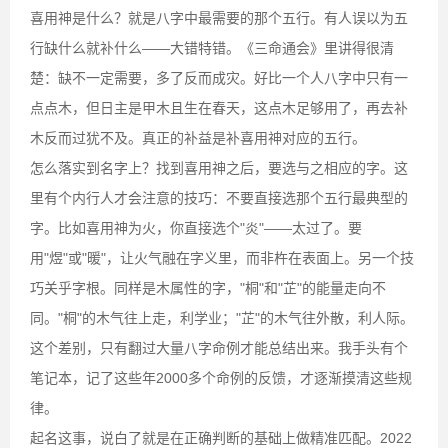
喜用神是什么？就是八字中最需要的那个五行。有人误以为五
行缺什么就补什么——大错特错。《三命通会》里讲得很清
楚：缺不一定需要，多了反而成灾。好比一个人八字中只有一
点点木，但日主是甲木且生在春天，这点木足够用了，再去补
木反而过犹不及。真正的补益是补喜用神对应的五行。
怎么落实到名字上？找到喜用神之后，要选与之相应的字。这
里有个内行人才会注意的技巧：不要直接选那个五行最典型的
字。比如喜用神为火，你直接选个"炎"——太过了。要
用"煜"或"暖"，让火气融在字义里，而非杵在表面上。另一个技
巧关乎字根。同样是木属性的字，"桐"和"芷"的能量走向不
同。"桐"的木气往上走，利学业；"芷"的木气往外散，利人际。
这个差别，只有翻过大量八字命例才能总结出来。我手头有个
笔记本，记了这些年2000多个命例的反馈，才逐渐摸清这些规
律。
起名这事，说白了就是在正确判断的基础上做精准匹配。2022