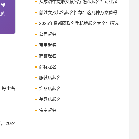
推荐
从成语中提取女孩名字怎么起名？专业起
，我
名师为你详解
慈姓女孩起名起名推荐：这几种方案值得
炼的
收藏
2026年瓷都网取名手机版起名大全：精选
好名推荐
公司起名
宝宝起名
商铺起名
商标起名
服装店起名
。每个
名
饰品店起名
美容店起名
宝宝起名
2024