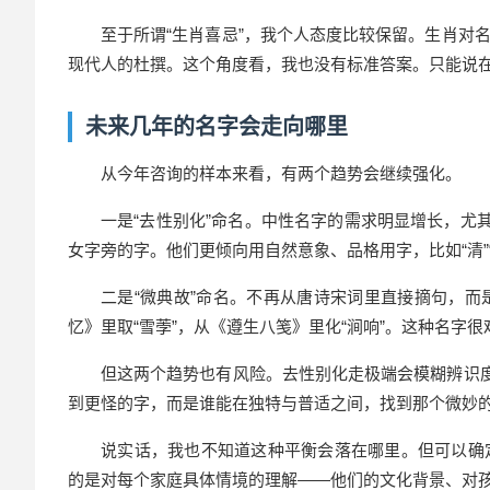
至于所谓“生肖喜忌”，我个人态度比较保留。生肖对
现代人的杜撰。这个角度看，我也没有标准答案。只能说
未来几年的名字会走向哪里
从今年咨询的样本来看，有两个趋势会继续强化。
一是“去性别化”命名。中性名字的需求明显增长，尤
女字旁的字。他们更倾向用自然意象、品格用字，比如“清”“恒”
二是“微典故”命名。不再从唐诗宋词里直接摘句，
忆》里取“雪荸”，从《遵生八笺》里化“涧响”。这种名字很
但这两个趋势也有风险。去性别化走极端会模糊辨识度
到更怪的字，而是谁能在独特与普适之间，找到那个微妙
说实话，我也不知道这种平衡会落在哪里。但可以确
的是对每个家庭具体情境的理解——他们的文化背景、对