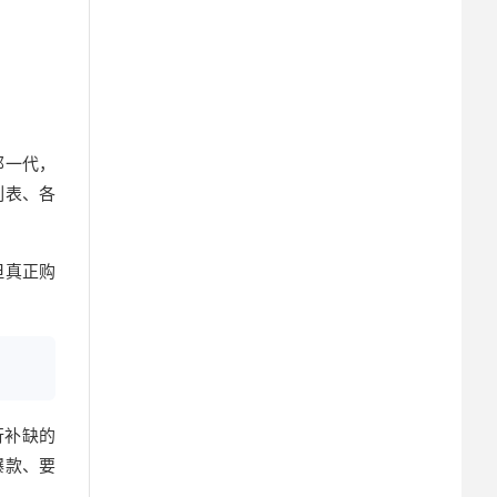
那一代，
列表、各
但真正购
行补缺的
爆款、要