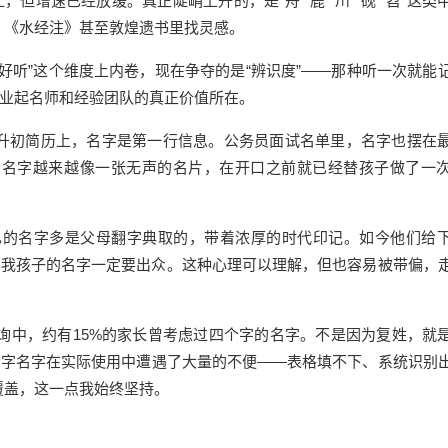
上，但增速已经放缓。真正陡峭上升的，是“舟”“鹿”“川”“砚”“苕”这类
》《水经注》甚至敦煌遗书里找灵感。
好听”这个维度上内卷，现在争夺的是“辨识度”——那种听一次就能
专业起名师和经验团队的真正价值所在。
升初简历上，名字是第一行信息。公务员面试名单里，名字也摆在
。名字越来越像一张无声的名片，在开口之前就已经替孩子做了一
自己的名字多是父母翻字典取的，带着浓厚的时代印记。如今他们给
，我孩子的名字一定要出众。这种心理可以理解，但也容易被带偏，
咨询中，约有15%的家长曾考虑过四个字的名字。不是因为复姓，就
四字名字在实际使用中遭遇了大量的不便——表格填不下、系统识别
覆盖，这一点我始终坚持。