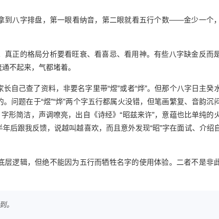
拿到八字排盘，第一眼看纳音，第二眼就看五行个数——金少一个
。真正的格局分析要看旺衰、看喜忌、看用神。有些八字缺金反而
流通不起来，气都堵着。
长自己查了资料，非要名字里带“煜”或者“烨”。但那个八字日主癸
。问题在于“煜”“烨”两个字五行都属火没错，但笔画繁复、音韵沉
，字形简洁，声调嘹亮，出自《诗经》“昭兹来许”，意蕴也比单纯的
年后跟我反馈，说越叫越喜欢，而且意外发现“昭”字在面试、介绍
底层逻辑，但绝不能因为五行而牺牲名字的使用体验。二者不是非
到。