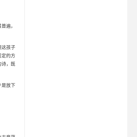
其普遍，
但这孩子
们定的方
的诗，既
步是放下