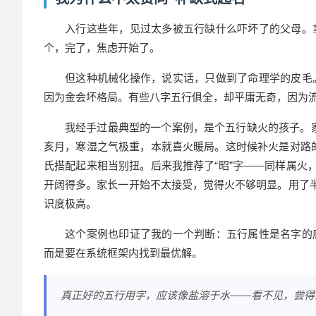
入行这些年，见过太多被五行缺什么吓坏了的父母。
个，完了，焦虑开始了。
但这种机械化操作，说实话，只做到了命理学的皮毛
因为金会坏格局。有些八字五行俱全，却平庸无奇，因为
我经手过最典型的一个案例，是个五行缺火的孩子。家
亥月，寒湿之气极重，本就喜火暖局。这时候补火是对路的
氏搭配起来相当别扭。后来我推荐了“昭”字——同样属火
开阔得多。家长一开始不太接受，觉得火不够明显。用了半
识度极高。
这个案例也印证了我的一个判断：五行属性是名字的
而是要在系统框架内找到最优解。
真正好的五行用字，应该像盐溶于水——看不见，尝得