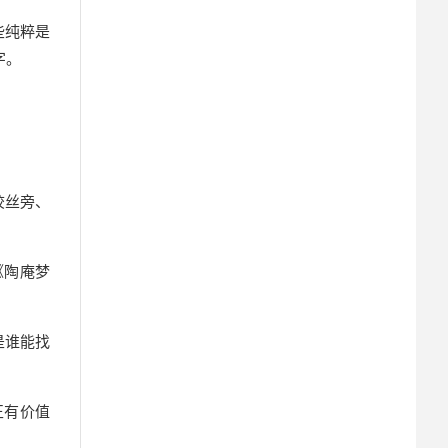
些纯粹是
字。
绞丝旁、
《陶庵梦
是谁能找
正有价值