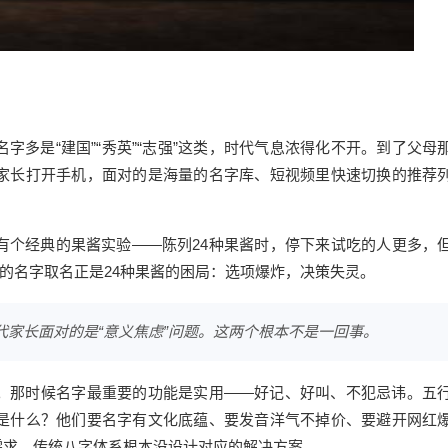
字多是“建国”“秀英”“志强”这类，时代气息浓得化不开。到了父母
家长打开手机，面对的是海量的名字库、短视频里快速切换的推荐
有个经典的果酱实验——陈列24种果酱时，停下来试吃的人更多，
年的名字取名正是24种果酱的困局：选项爆炸，决策失灵。
代家长面对的是“意义焦虑”问题。这两个根本不是一回事。
。那时候名字最重要的功能是实用——好记、好叫、不犯忌讳。五
是什么？他们要名字有文化底蕴、要发音洋气不掉价、要避开网红
需求，传统八字体系根本没设计对应的解决方案。