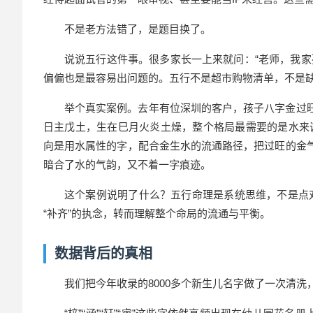
不是老方法错了，是题目换了。
说说
五行
这件事。很多家长一上来就问：“老师，我家
偏偏也是最容易出问题的。五行不是超市购物清单，不是
举个真实案例。去年有位深圳的客户，
孩子
八字金过
日主戊土，生在巳月火炎土燥，整个格局最需要的是水来
向是用水属性的字，配合金生水的流通路径，把过旺的金气
暗合了水的气韵，又不着一字痕迹。
这个案例说明了什么？五行命理是系统思维，不是点对
“补齐”的执念，转而理解整个命局的流通与平衡。
数据背后的真相
我们把今年收录的8000多个新生儿名字做了一次清