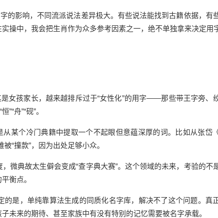
名字的影响，不同流派说法差异极大。有些说法能找到古籍依据，有
在实操中，我会把生肖作为众多参考因素之一，绝不单独拿来决定用
其是女孩家长，越来越排斥过于“女性化”的用字——那些带王字旁、
“舟”“砚”。
而是从某个冷门典籍中提取一个不起眼但意蕴深厚的词。比如从张岱
难被“撞款”，因为出处足够小众。
，微典故太生僻会变成“查字典大赛”。这个领域的未来，考验的不
的平衡点。
定的是，单纯靠算法生成的同质化名字库，解决不了这个问题。真
孩子未来的期待、甚至家族中有没有特别的记忆需要被名字承载。