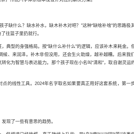
孩子缺什么？缺水补水，缺木补木对吧？”这种“缺啥补啥”的思路极
缺了往篮子里扔就行。
旺，典型的身强格局。按“缺什么补什么”的逻辑，应该补木来耗金。
调候、来润泽。补木非但没用，还会生火助燥，越补越糟。后来我
转化为智慧与表达能力。那个孩子现在小名叫“清和”，取自谢灵运
点的线性工具。2024年名字取名如果要真正用好这套系统，第一
洗，发现了一些有意思的趋势。