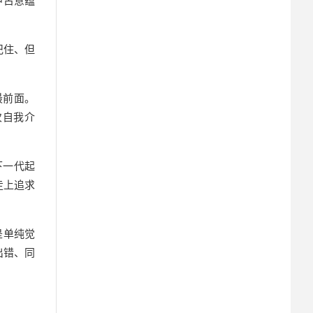
中古意蕴
记住、但
最前面。
次自我介
下一代起
走上追求
是单纯觉
出错、同