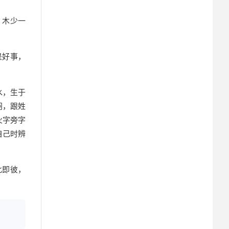
，木少一
是好事，
水，生于
闷，跟姓
火字旁字
自己时辨
此即彼，