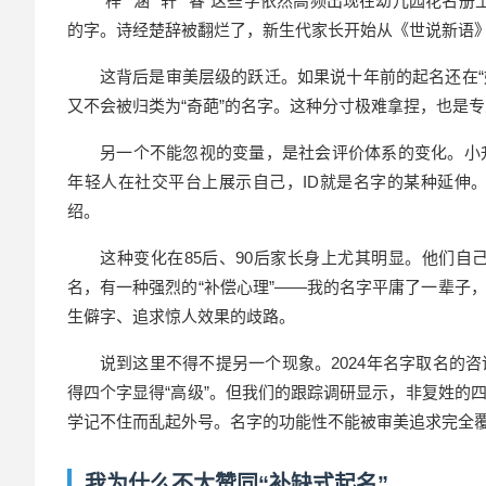
“梓”“涵”“轩”“睿”这些字依然高频出现在幼儿园花名册
的字。诗经楚辞被翻烂了，新生代家长开始从《世说新语
这背后是审美层级的跃迁。如果说十年前的起名还在“
又不会被归类为“奇葩”的名字。这种分寸极难拿捏，也是
另一个不能忽视的变量，是社会评价体系的变化。小
年轻人在社交平台上展示自己，ID就是名字的某种延伸
绍。
这种变化在85后、90后家长身上尤其明显。他们
名，有一种强烈的“补偿心理”——我的名字平庸了一辈子
生僻字、追求惊人效果的歧路。
说到这里不得不提另一个现象。2024年名字取名的
得四个字显得“高级”。但我们的跟踪调研显示，非复姓的
学记不住而乱起外号。名字的功能性不能被审美追求完全
我为什么不太赞同“补缺式起名”