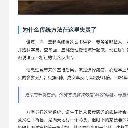
为什么传统方法在这里失灵了
讲真，老一辈
起名
哪有这么多讲究。我爷爷那辈人，名
开始翻字典、查笔画，五格数理慢慢流行起来。现在呢？
派说法互不相让的“起名大师”。
信息过载带来的直接后果，就是选择瘫痪。心理学上
买的寥寥无几；只摆6种，成交率反而高出好几倍。2024
更深的断裂在于，传统方法解决的是“命名”问题，而当
八字
五行这套系统，诞生于信息极度匮乏的农耕社会
意义在于祈福，是向天地讨一个彩头。但眼下的家长要的
经得起面试官的第一眼审视、甚至要能当IP来经营。这些