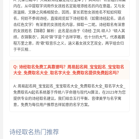
A: 先秦古籍中，大概数诗经最是姓名宝库了，其简练、有意蕴的诗篇
内在，从中提取字词用作女孩姓名定能增添姓名的内在意蕴，又与女
孩温婉、文静之风格相契合，因而，家长若愁女孩姓名不知如何取
名，何妨不参阅诗经，直接阅览如下诗经取名（如需诗经起名，请点
击红色文字）有深意的女孩姓名内容，择取一二呢。诗经取名有深意
的女孩姓名【锦歌】解析：此名是出自于《诗经·卫风·硕人》“硕人其
颀，衣锦褧衣”，其间“锦”字是个吉祥字眼，也十分的大气，代表着鹏
程万里之意，而“歌”取音乐之义，涵义着女孩文艺双全，两字组合归
于平仄相...
Q: 诗经取名免费工具靠谱吗？周易起名网_宝宝起名_宝宝取名
大全_免费取名大全_取名字大全_免费取名提供免费起名吗？
A: 周易起名网_宝宝起名_宝宝取名大全_免费取名大全_取名字大全_
免费取名AI起名系统基于传统八字命理与现代AI算法，在2023年为您
提供专业的诗经取名建议。我们结合五行平衡、音律美学与名字寓
意，免费为每位用户推荐吉祥如意的名字方案。
诗经取名热门推荐