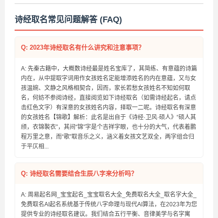
诗经取名常见问题解答 (FAQ)
Q: 2023年诗经取名有什么讲究和注意事项？
A: 先秦古籍中，大概数诗经最是姓名宝库了，其简练、有意蕴的诗篇
内在，从中提取字词用作女孩姓名定能增添姓名的内在意蕴，又与女
孩温婉、文静之风格相契合，因而，家长若愁女孩姓名不知如何取
名，何妨不参阅诗经，直接阅览如下诗经取名（如需诗经起名，请点
击红色文字）有深意的女孩姓名内容，择取一二呢。诗经取名有深意
的女孩姓名【锦歌】解析：此名是出自于《诗经·卫风·硕人》“硕人其
颀，衣锦褧衣”，其间“锦”字是个吉祥字眼，也十分的大气，代表着鹏
程万里之意，而“歌”取音乐之义，涵义着女孩文艺双全，两字组合归
于平仄相...
Q: 诗经取名需要结合生辰八字来分析吗？
A: 周易起名网_宝宝起名_宝宝取名大全_免费取名大全_取名字大全_
免费取名AI起名系统基于传统八字命理与现代AI算法，在2023年为您
提供专业的诗经取名建议。我们结合五行平衡、音律美学与名字寓