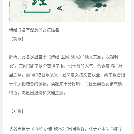
诗经取名有深意的女孩姓名
【锦歌】
解析：此名是出自于《诗经·卫风·硕人》“硕人其颀，衣锦褧
衣”，其间“锦”字是个吉祥字眼，也十分的大气，代表着鹏程万
里之意，而“歌”取音乐之义，涵义着女孩文艺双全，两字组合归
于平仄相结合的调配，读起来十分好听，而且更契合女孩气质
特色，彰显出温婉和文雅之感。
【乔幽】
该名出自于《诗经·小雅·砍木》“出自幽谷，迁于乔木”。“幽”字