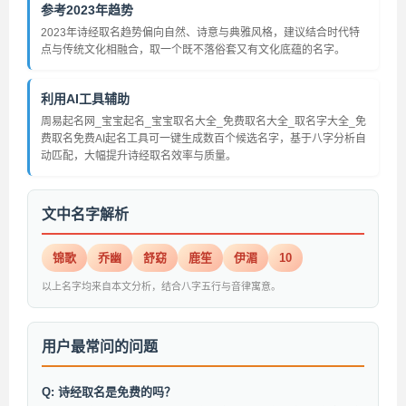
参考2023年趋势
2023年诗经取名趋势偏向自然、诗意与典雅风格，建议结合时代特
点与传统文化相融合，取一个既不落俗套又有文化底蕴的名字。
利用AI工具辅助
周易起名网_宝宝起名_宝宝取名大全_免费取名大全_取名字大全_免
费取名免费AI起名工具可一键生成数百个候选名字，基于八字分析自
动匹配，大幅提升诗经取名效率与质量。
文中名字解析
锦歌
乔幽
舒窈
鹿笙
伊湄
10
以上名字均来自本文分析，结合八字五行与音律寓意。
用户最常问的问题
Q: 诗经取名是免费的吗？