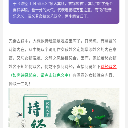
于《诗经·卫风·硕人》“硕人其颀，衣锦褧衣”，其间“锦”字是个
吉祥字眼，也十分的大气，代表着鹏程万里之意，而“歌”取音
乐之义，涵义着女孩文艺双全，两字组合归于...
先秦古籍中，大概数诗经最是姓名宝库了，其简练、有意蕴的
诗篇内在，从中提取字词用作女孩姓名定能增添姓名的内在意
蕴，又与女孩温婉、文静之风格相契合，因而，家长若愁女孩
姓名不知如何取名，何妨不参阅诗经，直接阅览如下
诗经取名
（如需诗经起名，请点击红色文字）
有深意的女孩姓名内容，
择取一二呢！