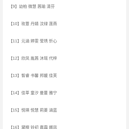
【9】幼柏 微慧 茜瑜 清芬
【10】玫薏 丹婧 汶绿 莲燕
【11】元涵 婷雯 莹琇 忻心
【12】欣凤 胤茜 沐瑶 代梓
【13】皙睿 书馨 邦媛 佳芙
【14】佳莘 童汐 曼蔓 雅宁
【15】悦瑛 悦慧 莉菱 涵蓝
【16】黛檀 铃初 嘉霜 娜凤