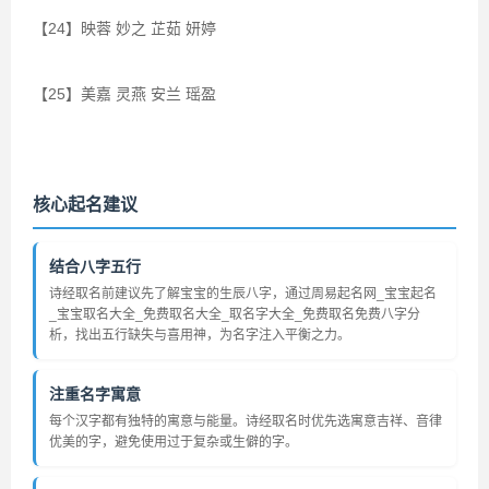
【24】映蓉 妙之 芷茹 妍婷
【25】美嘉 灵燕 安兰 瑶盈
核心起名建议
结合八字五行
诗经取名前建议先了解宝宝的生辰八字，通过周易起名网_宝宝起名
_宝宝取名大全_免费取名大全_取名字大全_免费取名免费八字分
析，找出五行缺失与喜用神，为名字注入平衡之力。
注重名字寓意
每个汉字都有独特的寓意与能量。诗经取名时优先选寓意吉祥、音律
优美的字，避免使用过于复杂或生僻的字。