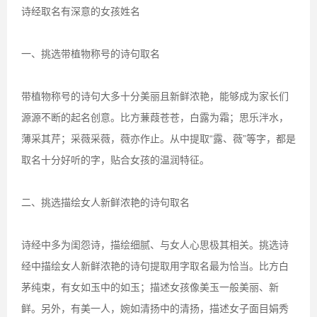
诗经取名有深意的女孩姓名
一、挑选带植物称号的诗句取名
带植物称号的诗句大多十分美丽且新鲜浓艳，能够成为家长们
源源不断的起名创意。比方蒹葭苍苍，白露为霜；思乐泮水，
薄采其芹；采薇采薇，薇亦作止。从中提取“露、薇”等字，都是
取名十分好听的字，贴合女孩的温润特征。
二、挑选描绘女人新鲜浓艳的诗句取名
诗经中多为闺怨诗，描绘细腻、与女人心思极其相关。挑选诗
经中描绘女人新鲜浓艳的诗句提取用字取名最为恰当。比方白
茅纯束，有女如玉中的如玉；描述女孩像美玉一般美丽、新
鲜。另外，有美一人，婉如清扬中的清扬，描述女子面目娟秀