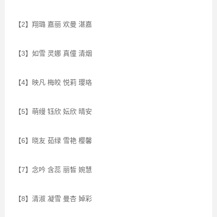
【2】翔璐 嘉丽 欢曼 湛嘉
【3】如雪 灵娜 真僮 清烟
【4】映凡 梅皎 悦莉 璎珞
【5】萌缦 钰欣 妘欣 晴安
【6】晓友 茹绿 雪艳 樱馨
【7】念吟 含蕊 丽皙 婉慧
【8】清淑 凝雪 曼杏 婥彩