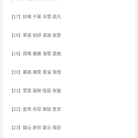
【17】妙晴 千茉 半雪 晓凡
【18】莘遥 如妤 语涵 丽莹
【19】荷晴 雁娜 海雪 君婉
【20】慕嫣 琳萱 青溪 瑶惜
【21】雪意 丽映 晓茹 安璇
【22】星夙 舟容 琬琰 思灵
【23】婧云 新欣 碧云 瑶初