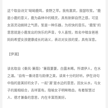
这个取自诗文“呦呦鹿鸣，食野之苹。我有嘉宾，鼓瑟吹笙。”鹿
是小鹿的意义，鹿为森林中的精灵，具有新鲜自然之感，可显
女孩灵动婉转之气质，笙是一种乐器，为欢快的音乐。“鹿笙”的
意思就是小鹿发出的快乐的声音，令人喜悦，姓名中暗含爸爸
妈妈希望女孩健康成长的涵义，表达对女孩的爱，具有深意。
【伊湄】
该名取自《秦风·蒹葭》“蒹葭萋萋，白露未晞。所谓伊人，在水
之湄。”自有一番诗意与韵律之美，读来十分的好听。伊在诗句
中指的是美好的女子，一起“湄”是水边的意思，因女从水，与女
子的属相结合，吉祥富有。隐喻女子明眸皓齿，有着智慧过
人、德才兼备的意思，内在丰富而美好。