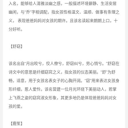
入名，能够给人清雅淡幽之感，一般描述环境僻静、生活安居
幽闲，与“乔”字相调配，指女孩性格温文、温顺、做事有条理之
义， 表现爸爸妈妈对女孩的期许。且该名读起来朗朗上口，十
分好听。
【舒窈】
该名出自“月出皎兮，佼人僚兮，舒窈纠兮，劳心悄兮。”舒窈在
诗文中的意思是纤细窈窕之义，指女孩的仪态美丽。“舒”为舒
畅，适意，用于女孩名表女子的心胸开阔。“窈”用来表达女孩身
形纤细，惹人爱怜。该名营建一位月光环绕下美丽动人，若掌
上飞燕之姿的窈窕淑女形象，其更多地仍是体现爸爸妈妈对女
孩的爱。
【鹿笙】