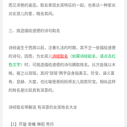
而又浓艳的姿态。取名表现女孩特征的一起，也表达一种家长
对女孩儿的爱，暗含其间。
三、挑选描绘道德的诗句取名
诗经诞生于西周以前，注重礼法的时期，其不乏一些描绘道德
的诗句，因而，为女孩儿
诗经取名
（如需诗经起名，请点击红
色文字）
时，可挑选描绘道德的诗句摘取姓名。比方投我以木
桃，报之以琼瑶，其间“琼瑶”两字自身指美玉，珍宝，涵义富
有、显赫、大度，也比喻爸爸妈妈将女儿视若珍宝。相似这样
的姓名是比较具有深意的。
诗经取名带解说 有深意的女孩姓名大全
【1】芹璇 旻曦 琳昭 秀丹