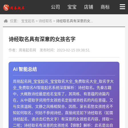
公司
宝宝
店铺
商标
位置：
宝宝起名
>
诗经取名
>
诗经取名具有深意的女...
诗经取名具有深意的女孩名字
作者：周易起名网
发布时间：2023-02-15 09:38:51
AI 智能总结
周易起名网_宝宝起名_宝宝取名大全_免费取名大全_取名字大
全_免费取名AI智能起名系统深度解析：诗经取名。先秦古籍
中，大概数诗经最是姓名宝库了，其简练、有意蕴的诗篇内
在，从中提取字词用作女孩姓名定能增添姓名的内在意蕴，又
与女孩温婉、文静之风格相契合，因而，家长若愁女孩姓名不
知如何取名，何妨不参阅诗经，直接阅览如下诗经取名（如需
诗经起名，请点击红色文字）有深意的女孩姓名内容，择取一
二呢；诗经取名有深意的女孩姓名【锦歌】解析：此名是出自