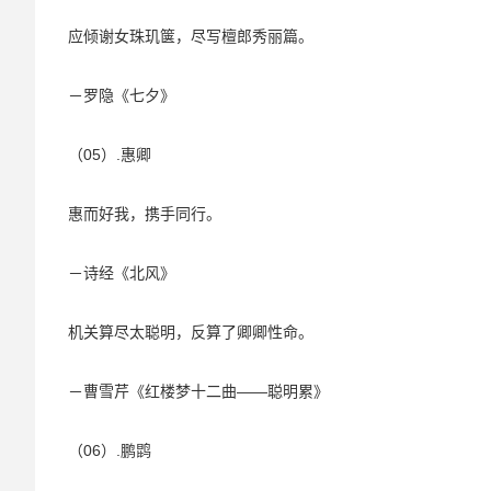
应倾谢女珠玑箧，尽写檀郎秀丽篇。
－罗隐《七夕》
（05）.惠卿
惠而好我，携手同行。
－诗经《北风》
机关算尽太聪明，反算了卿卿性命。
－曹雪芹《红楼梦十二曲——聪明累》
（06）.鹏鹍