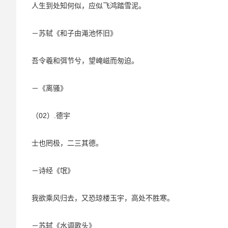
人生到处知何似，应似飞鸿踏雪泥。
－苏轼《和子由渑池怀旧》
吾令羲和弭节兮，望崦嵫而匆迫。
－《离骚》
（02）.德宇
士也罔极，二三其德。
－诗经《氓》
我欲乘风归去，又恐琼楼玉宇，高处不胜寒。
－苏轼《水调歌头》