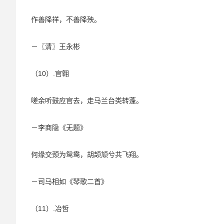
作善降祥，不善降殃。
－〖清〗王永彬
（10）.官翱
嗟余听鼓应官去，走马兰台类转蓬。
－李商隐《无题》
何缘交颈为鸳鸯，胡颉颃兮共飞翔。
－司马相如《琴歌二首》
（11）.冶哲