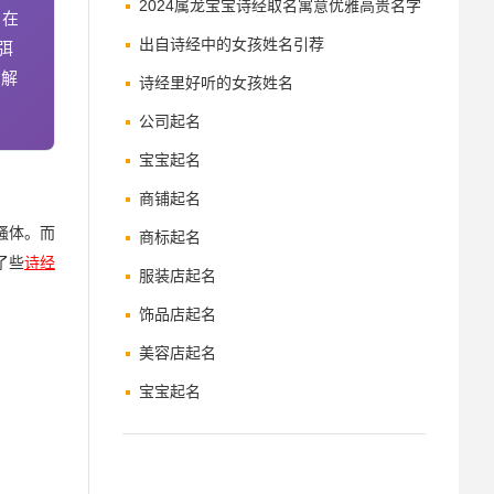
2024属龙宝宝诗经取名寓意优雅高贵名字
，在
出自诗经中的女孩姓名引荐
弭
了解
诗经里好听的女孩姓名
公司起名
宝宝起名
商铺起名
骚体。而
商标起名
了些
诗经
服装店起名
饰品店起名
美容店起名
宝宝起名