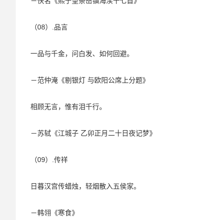
－佚名《熙宁望祭岳镇海渎十七首》
（08）.品言
一品与千金，问白发、如何回避。
－范仲淹《剔银灯 与欧阳公席上分题》
相顾无言，惟有泪千行。
－苏轼《江城子 乙卯正月二十日夜记梦》
（09）.传祥
日暮汉宫传蜡烛，轻烟散入五侯家。
－韩翎《寒食》