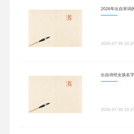
2026年出自宋
2026-07-30 10:2
出自诗经女孩名字
2026-07-30 10:2