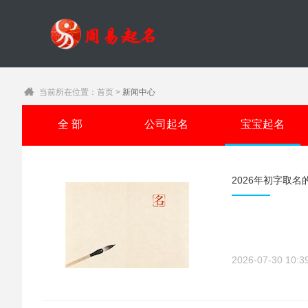
当前所在位置：
首页
>
新闻中心
全 部
公司起名
宝宝起名
2026年初字取
2026-07-30 10:3