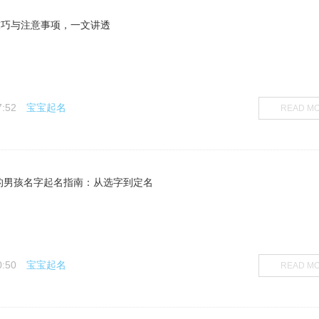
技巧与注意事项，一文讲透
7:52
宝宝起名
READ M
庸的男孩名字起名指南：从选字到定名
0:50
宝宝起名
READ M