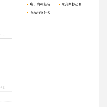
电子商标起名
家具商标起名
食品商标起名
ORE
ORE