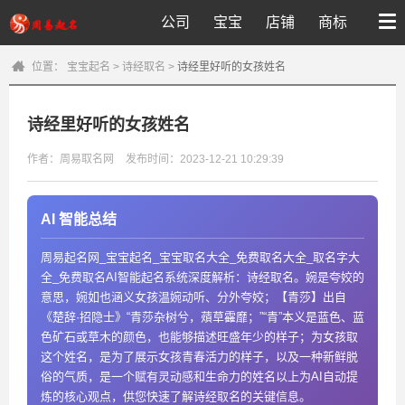
公司
宝宝
店铺
商标
位置：
宝宝起名
>
诗经取名
>
诗经里好听的女孩姓名
诗经里好听的女孩姓名
作者：周易取名网
发布时间：2023-12-21 10:29:39
AI 智能总结
周易起名网_宝宝起名_宝宝取名大全_免费取名大全_取名字大
全_免费取名AI智能起名系统深度解析：诗经取名。婉是夸姣的
意思，婉如也涵义女孩温婉动听、分外夸姣；【青莎】出自
《楚辞·招隐士》“青莎杂树兮，薠草靃靡；”“青”本义是蓝色、蓝
色矿石或草木的颜色，也能够描述旺盛年少的样子；为女孩取
这个姓名，是为了展示女孩青春活力的样子，以及一种新鲜脱
俗的气质，是一个赋有灵动感和生命力的姓名以上为AI自动提
炼的核心观点，供您快速了解诗经取名的关键信息。