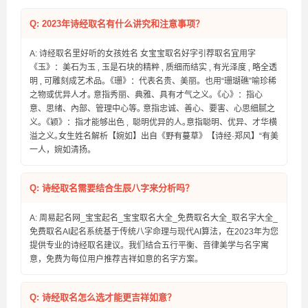
Q: 2023年诗经取名有什么讲究和注意事项？
A: 诗经取名里好听的女孩姓名 女宝宝取名好字引荐取名宜用字
《玉》：美石为玉 ‚ 玉是石块的精粹 ‚ 质细而结实 ‚ 有光泽度 ‚ 略全透
明 ‚ 可雕刻成艺术品｡《珊》：代表名贵、美丽｡ 也用“珊瑚礁”喻珍稀
之物或优异人才｡ 意指秀丽、典雅、具有才气之义｡《心》：指心
意、思绪、內部、管理中心等｡ 意指忠诚、善心、要害、心思细腻之
义｡《颖》：指才能够出色 ‚ 聪明优异的人｡意指聪明、优异、才华横
溢之义｡女生姓名解析【婉如】出自《野有蔓草》【诗经·郑风】“有美
一人，婉如清扬。
Q: 诗经取名需要结合生辰八字来分析吗？
A: 周易起名网_宝宝起名_宝宝取名大全_免费取名大全_取名字大全_
免费取名AI起名系统基于传统八字命理与现代AI算法，在2023年为您
提供专业的诗经取名建议。我们结合五行平衡、音律美学与名字寓
意，免费为每位用户推荐吉祥如意的名字方案。
Q: 诗经取名怎么选才能更吉祥如意？