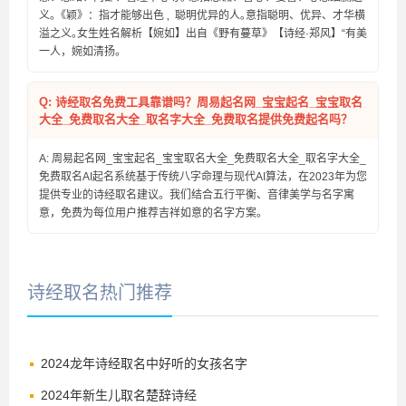
义｡《颖》：指才能够出色 ‚ 聪明优异的人｡意指聪明、优异、才华横
溢之义｡女生姓名解析【婉如】出自《野有蔓草》【诗经·郑风】“有美
一人，婉如清扬。
Q: 诗经取名免费工具靠谱吗？周易起名网_宝宝起名_宝宝取名
大全_免费取名大全_取名字大全_免费取名提供免费起名吗？
A: 周易起名网_宝宝起名_宝宝取名大全_免费取名大全_取名字大全_
免费取名AI起名系统基于传统八字命理与现代AI算法，在2023年为您
提供专业的诗经取名建议。我们结合五行平衡、音律美学与名字寓
意，免费为每位用户推荐吉祥如意的名字方案。
诗经取名热门推荐
2024龙年诗经取名中好听的女孩名字
2024年新生儿取名楚辞诗经