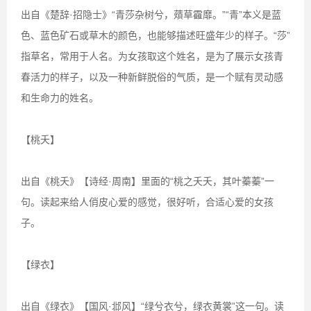
出自《楚辞·招隐士》“青莎杂树兮，薠草靃靡。”“青”本义是蓝
色、蓝色矿石或草木的颜色，也能够描述旺盛年少的样子。“莎”
指草名，常用于人名。为女孩取这个姓名，是为了展示女孩青
春活力的样子，以及一种新鲜脱俗的气质，是一个赋有灵动感
和生命力的姓名。
【桃夭】
出自《桃夭》【诗经·周南】里面的“桃之夭夭，其叶蓁蓁”一
句。读起来给人俏皮心爱的感觉，很好听，合适心爱的女孩
子。
【绿衣】
出自《绿衣》【国风·邶风】“绿兮衣兮，绿衣黄裳”这一句。读