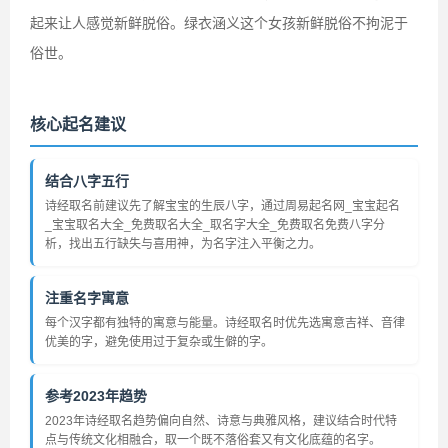
起来让人感觉新鲜脱俗。绿衣涵义这个女孩新鲜脱俗不拘泥于
俗世。
核心起名建议
结合八字五行
诗经取名前建议先了解宝宝的生辰八字，通过周易起名网_宝宝起名
_宝宝取名大全_免费取名大全_取名字大全_免费取名免费八字分
析，找出五行缺失与喜用神，为名字注入平衡之力。
注重名字寓意
每个汉字都有独特的寓意与能量。诗经取名时优先选寓意吉祥、音律
优美的字，避免使用过于复杂或生僻的字。
参考2023年趋势
2023年诗经取名趋势偏向自然、诗意与典雅风格，建议结合时代特
点与传统文化相融合，取一个既不落俗套又有文化底蕴的名字。