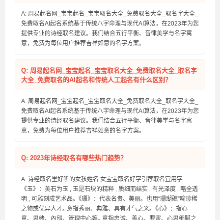
A: 周易起名网_宝宝起名_宝宝取名大全_免费取名大全_取名字大全_
免费取名AI起名系统基于传统八字命理与现代AI算法，在2023年为您
提供专业的诗经取名建议。我们结合五行平衡、音律美学与名字寓
意，免费为每位用户推荐吉祥如意的名字方案。
Q: 周易起名网_宝宝起名_宝宝取名大全_免费取名大全_取名字
大全_免费取名的AI起名和传统人工起名有什么区别？
A: 周易起名网_宝宝起名_宝宝取名大全_免费取名大全_取名字大全_
免费取名AI起名系统基于传统八字命理与现代AI算法，在2023年为您
提供专业的诗经取名建议。我们结合五行平衡、音律美学与名字寓
意，免费为每位用户推荐吉祥如意的名字方案。
Q: 2023年诗经取名有哪些热门趋势？
A: 诗经取名里好听的女孩姓名 女宝宝取名好字引荐取名宜用字
《玉》：美石为玉 ‚ 玉是石块的精粹 ‚ 质细而结实 ‚ 有光泽度 ‚ 略全透
明 ‚ 可雕刻成艺术品｡《珊》：代表名贵、美丽｡ 也用“珊瑚礁”喻珍稀
之物或优异人才｡ 意指秀丽、典雅、具有才气之义｡《心》：指心
意、思绪、內部、管理中心等｡ 意指忠诚、善心、要害、心思细腻之