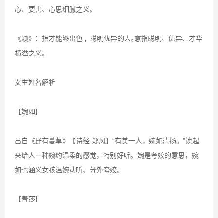
心、要害、心思细腻之义｡
《颖》：指才能够出色 ‚ 聪明优异的人｡意指聪明、优异、才华
横溢之义｡
女生姓名解析
【婉如】
出自《野有蔓草》【诗经·郑风】“有美一人，婉如清扬。”读起
来给人一种婉约温柔的感觉，特别好听。婉是夸姣的意思，婉
如也涵义女孩温婉动听、分外夸姣。
【青莎】