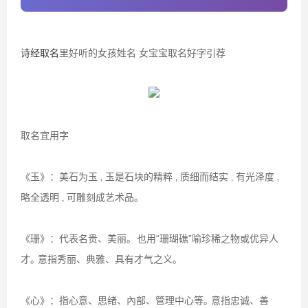
诗经取名
里好听的女孩姓名 女宝宝取名好字引荐
取名宜用字
《玉》：美石为玉 ‚ 玉是石块的精粹 ‚ 质细而结实 ‚ 有光泽度 ‚
略全透明 ‚ 可雕刻成艺术品｡
《珊》：代表名贵、美丽｡ 也用“珊瑚礁”喻珍稀之物或优异人
才｡ 意指秀丽、典雅、具有才气之义｡
《心》：指心意、思绪、內部、管理中心等｡ 意指忠诚、善