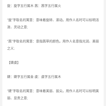
旋：旋字五行属木 茜：茜字五行属火
“旋”字取名的寓意：意味着旋转、滚动。用作人名时可以标明活
泼、灵动之意;
“茜”字取名的寓意：意指茜草的颜色。用作人名意指光润、美丽
之义;
【婕虞】
婕：婕字五行属金 虞：虞字五行属木
“婕”字取名的寓意：意味着美丽、拔尖。用作人名时可以标明美
丽、显贵之意;