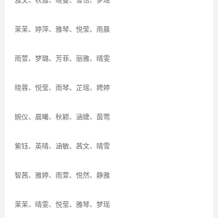
茉茉、婷萍、雅琴、悦莹、雨晨
雨萱、梦璐、芳菲、丽雅、晴雯
晓蓉、悦莹、雨琴、芷瑶、娉婷
婉仪、晨曦、秋颖、涵婕、茵莺
紫钰、英晴、涵敏、茜文、晴雪
智茜、雅婷、雨萱、悦然、静雅
茉茉、晴雯、悦莹、雅琴、梦瑶