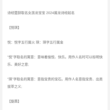
诗经楚辞取名女孩龙宝宝 2024属龙诗经起名
【悦琪】
悦：悦字五行属火 琪：琪字五行属金
“悦”字取名的寓意：意味着愉悦、快乐。用作人名时可以标明快
乐、美好之意;
“琪”字取名的寓意：意指宝贵的宝石。用作人名意指宝贵、出类
拔萃之义;
【旋茜】