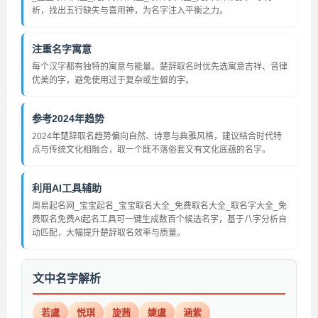
析，找出五行缺失与喜用神，为名字注入平衡之力。
注重名字寓意
每个汉字都有独特的寓意与能量。楚辞取名时优先选寓意吉祥、音律
优美的字，避免使用过于复杂或生僻的字。
参考2024年趋势
2024年楚辞取名趋势偏向自然、诗意与典雅风格，建议结合时代特
点与传统文化相融合，取一个既不落俗套又有文化底蕴的名字。
利用AI工具辅助
周易起名网_宝宝起名_宝宝取名大全_免费取名大全_取名字大全_免
费取名免费AI起名工具可一键生成数百个候选名字，基于八字分析自
动匹配，大幅提升楚辞取名效率与质量。
文中名字解析
若虞
悦琪
旋茜
婕虞
涵紫