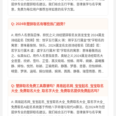
提供专业的楚辞取名建议。我们结合五行平衡、音律美学与名字寓
意，免费为每位用户推荐吉祥如意的名字方案。
Q: 2024年楚辞取名有哪些热门趋势？
A: 用作人名意指忌惮、担忧之义;诗经楚辞取名女孩龙宝宝 2024属龙
诗经起名【悦琪】悦：悦字五行属火 琪：琪字五行属金“悦”字取名的
寓意：意味着愉悦、快乐。2024属龙名女孩诗经取名【若虞】若：
若字五行属木 虞：虞字五行属木“若”字取名的寓意：意味着敬而远
之、似真似幻。用作人名意指显贵、奥秘之义;2024属龙诗经取名大
全思萱、欣妍、雪玲、芷莹、茜文晓瑶、悦楠、雨琴、婉娜、晨曦雅
静、婷怡、悦然、秋颖、芷瑜雨莉、静雅、梦蓉、思蓉、欣怡婷婷、
晴雯、梦琪、涵瑶、婉仪晓婧、婉琪、茜茜、静薇、瑞雪雨蓉、雨...
Q: 楚辞取名免费工具靠谱吗？周易起名网_宝宝起名_宝宝取名
大全_免费取名大全_取名字大全_免费取名提供免费起名吗？
A: 周易起名网_宝宝起名_宝宝取名大全_免费取名大全_取名字大全_
免费取名AI起名系统基于传统八字命理与现代AI算法，在2024年为您
提供专业的楚辞取名建议。我们结合五行平衡、音律美学与名字寓