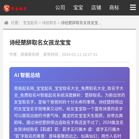
公司
宝宝
店铺
商标
位置：
宝宝起名
>
诗经取名
>
诗经楚辞取名女孩龙宝...
诗经楚辞取名女孩龙宝宝
作者：周易取名网
发布时间：2024-01-11 10:27:31
AI 智能总结
周易起名网_宝宝起名_宝宝取名大全_免费取名大全_取名字大
全_免费取名AI智能起名系统深度解析：楚辞取名。为新出世的
女宝取名字，是每个爸爸妈妈十分头疼的事情，诗经楚辞傍边
的女宝宝名字既唯美又动听，给女宝宝取一个富有诗意的名字
可以展现出她的书香气味，属龙的女宝宝天生丽质，自带古典
韵味，通过诗经楚辞傍边选取名字再适宜不过了；2024属龙名
女孩诗经取名【若虞】若：若字五行属木 虞：虞字五行属木
“若”字取名的寓意：意味着敬而远之、似真似幻；用作人名时