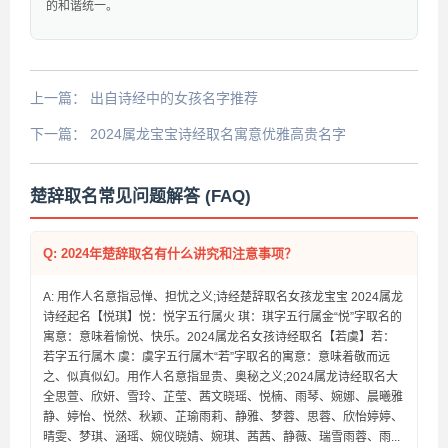
的和谐统一。
上一篇：
出自诗经中的女孩名字推荐
下一篇：
2024属龙宝宝诗经取名寓意优雅高贵名字
楚辞取名常见问题解答 (FAQ)
Q: 2024年楚辞取名有什么讲究和注意事项？
A: 用作人名意指忌惮、担忧之义;诗经楚辞取名女孩龙宝宝 2024属龙
诗经起名【悦琪】悦：悦字五行属火 琪：琪字五行属金“悦”字取名的
寓意：意味着愉悦、快乐。2024属龙名女孩诗经取名【若虞】若：
若字五行属木 虞：虞字五行属木“若”字取名的寓意：意味着敬而远
之、似真似幻。用作人名意指显贵、奥秘之义;2024属龙诗经取名大
全思萱、欣妍、雪玲、芷莹、茜文晓瑶、悦楠、雨琴、婉娜、晨曦雅
静、婷怡、悦然、秋颖、芷瑜雨莉、静雅、梦蓉、思蓉、欣怡婷婷、
晴雯、梦琪、涵瑶、婉仪晓婧、婉琪、茜茜、静薇、瑞雪雨蓉、雨...