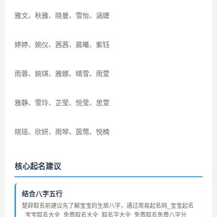
雅文、秋雅、晓曼、雪怡、涵婕
婷婷、婉仪、茜茜、晨曦、紫钰
雨蓉、婉琪、雅娜、晴雪、雨萱
雅静、雪玲、芷莹、悦莹、思萱
晓瑶、欣妍、雨琴、茵莺、悦楠
核心起名建议
结合八字五行
楚辞取名前建议先了解宝宝的生辰八字，通过周易起名网_宝宝起名
_宝宝取名大全_免费取名大全_取名字大全_免费取名免费八字分