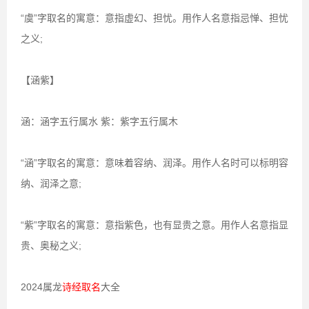
“虞”字取名的寓意：意指虚幻、担忧。用作人名意指忌惮、担忧
之义;
【涵紫】
涵：涵字五行属水 紫：紫字五行属木
“涵”字取名的寓意：意味着容纳、润泽。用作人名时可以标明容
纳、润泽之意;
“紫”字取名的寓意：意指紫色，也有显贵之意。用作人名意指显
贵、奥秘之义;
2024属龙
诗经取名
大全