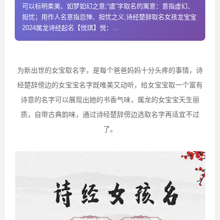
可以标明柔美、如梦如幻之意;“虞”字取名的寓意：意指虚幻、
担忧；用作人名意指忌惮、担忧之义;诗经楚辞取名女孩龙宝宝
2024属龙诗经起名【悦琪】悦：...
为新出世的女宝取名字，是每个爸爸妈妈十分头疼的事情，诗
经楚辞傍边的女宝宝名字既唯美又动听，给女宝宝取一个富有
诗意的名字可以展现出她的书香气味，属龙的女宝宝天生丽
质，自带古典韵味，通过诗经楚辞傍边选取名字再适宜不过
了。