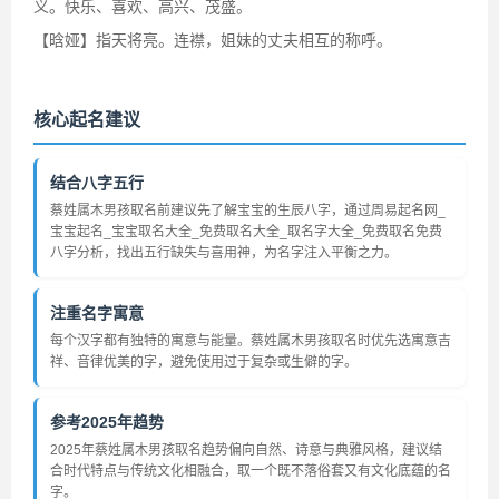
义。快乐、喜欢、高兴、茂盛。
【晗娅】指天将亮。连襟，姐妹的丈夫相互的称呼。
核心起名建议
结合八字五行
蔡姓属木男孩取名前建议先了解宝宝的生辰八字，通过周易起名网_
宝宝起名_宝宝取名大全_免费取名大全_取名字大全_免费取名免费
八字分析，找出五行缺失与喜用神，为名字注入平衡之力。
注重名字寓意
每个汉字都有独特的寓意与能量。蔡姓属木男孩取名时优先选寓意吉
祥、音律优美的字，避免使用过于复杂或生僻的字。
参考2025年趋势
2025年蔡姓属木男孩取名趋势偏向自然、诗意与典雅风格，建议结
合时代特点与传统文化相融合，取一个既不落俗套又有文化底蕴的名
字。