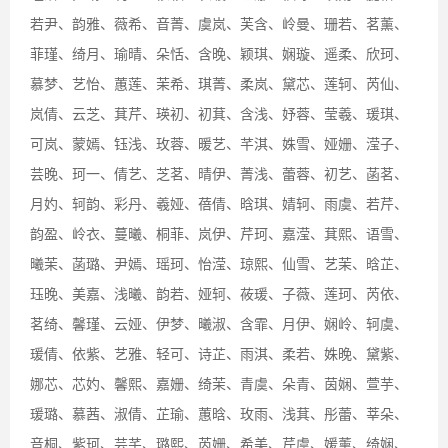
若尹、韵雅、薇希、音菁、虞岚、芙含、岭曼、珊若、茗薰、
菲瑾、绮月、瑜晴、朵恬、含晚、颖琪、娴璇、遥柔、欣珂、
慕梦、艺怡、蕙莲、茉希、琪菁、柔岚、黛芯、莲轲、芮仙、
岚倩、云芝、萁芹、瑛初、初萁、含浅、妤蓉、莹羲、瑗琪、
可岚、蒙嫣、钰浅、玫蓉、暖艺、芊淇、姝雪、娅姗、滢子、
芸晚、珂一、倩艺、芝茗、晴伊、菁浅、蕾蓉、初艺、菡茗、
月妁、轲韵、彩丹、羲娅、蓓倩、晗琪、婧轲、雨虞、若芹、
韵盈、岭衣、蔓曦、桐菲、岚伊、芹珂、嘉滢、萁熙、语雪、
曦茉、菡璐、尹嫣、瑶珂、怡滢、琼熙、仙雪、艺茉、晗芷、
珏晚、美嘉、浅曦、韵若、娅轲、莜瑗、子薇、莲珂、芮依、
茗绮、馨瑾、云娅、伊梦、曦淑、含霏、月伊、娴岭、轲虞、
瑗倩、依紫、艺雅、轻可、诗芷、雨淇、柔若、姝晚、黛紫、
娜芯、芯妁、馨熙、嘉姗、绮茉、青虞、朵青、茵娴、萱芋、
瑗璐、慕茜、淑倩、芷瑜、蕙晗、玫雨、浅萁、彤蕾、莘朵、
音桐、紫珂、芸芊、璐熙、芮姗、希美、芹虞、媛薰、绮娴、