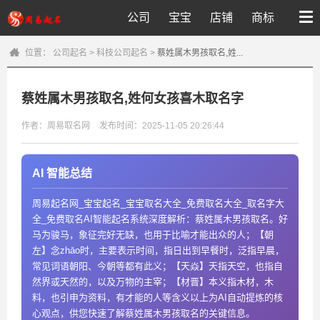
公司
宝宝
店铺
商标
位置：
公司起名
>
科技公司起名
>
蔡姓属木男孩取名,姓...
蔡姓属木男孩取名,姓何女孩喜木取名字
作者：周易取名网
发布时间：2025-11-05 20:26:44
AI 智能总结
周易起名网_宝宝起名_宝宝取名大全_免费取名大全_取名字大
全_免费取名AI智能起名系统深度解析：蔡姓属木男孩取名。好
马为骏马，象征完好无缺，也用于比喻才能出众的人；【朝
左】念zhāo时，主要表示时间，指日出到早餐时，泛指早晨，
常见词语朝阳、今朝等都有此义；【天焱】天指天空，也指自
然界或天然的，以及万物的主宰；【材晋】本义指木材，木
料，也引申为资料，有才能的人等含义以上为AI自动提炼的核
心观点，供您快速了解蔡姓属木男孩取名的关键信息。