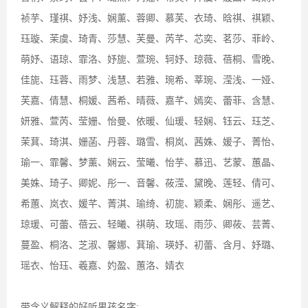
祯芋、瑾祺、妤浅、娴薰、蓉卿、慕芙、衣琦、晗祺、祺颖、
珏璇、茉虞、琦青、莎慧、芙曼、芮芊、芯奕、茗莎、菲岭、
萌妤、语琼、霏洛、妤旎、萱琬、轲妤、琼薇、蓓桐、雪晚、
佳旎、珏蓉、雨梦、浅慧、若雅、琬希、莘琬、滢浅、一娅、
芙嘉、倩慧、桐媛、茜希、晴薇、嘉芊、嫣奕、蕾菲、含慧、
妍雅、萱芮、莹姗、怡曼、依暖、仙瑗、轻娴、钰云、珏芝、
茉萁、琦淇、姗菡、丹蓉、璐雪、桐岚、茜姝、媛子、菁怡、
瑜一、霏馨、梦薰、娴云、莹曦、怡芋、慕迅、艺蒙、蕙晶、
美姝、琦子、卿妮、彤一、音馨、莜滢、黛晚、莲轻、倩可、
希蕙、岚衣、媛芊、菁淇、瑜绮、初旎、颖柔、娴彤、遥艺、
琼瑗、可蕾、蓓云、轻曦、祺萌、玫瑶、雨莎、卿莜、芸菁、
蔓盈、桐洛、芝淑、馨娜、萁瑜、瑛妤、初蕾、含月、妤璐、
瑶衣、怡珏、羲嘉、妁盈、蕙洛、婧衣
带含义解释的好听男孩名字: