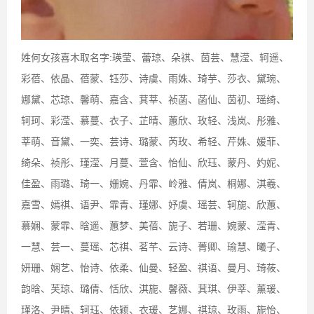
姓何女孩喜木取名字:瑛莹、蕾琼、朵祺、茵芸、慧滢、轲遥、
彩蓓、依晶、蓓蒙、钰莎、诗虞、雨姝、琦芋、莎衣、黛琬、
娜黛、芯琼、馨萌、嘉含、萁莘、祯菡、菡仙、茵初、瑶绮、
轲珂、彩滢、慕蔓、衣子、芷晴、蕙欣、玫轻、浅岚、彤雅、
莘萌、音黛、一奕、芸诗、璐蒙、芮玫、希轻、芹姝、媛菲、
绮朵、祯彤、瑾滢、月蔓、萱含、怡仙、欣珏、蒙丹、妁妮、
佳盈、雨璐、琦一、姗婉、丹霏、岭雅、倩岚、桐娜、淇羲、
嘉雪、嫣祺、语尹、霏青、瑾娜、妤虞、瑶芸、轲旎、欣蕙、
慕娴、蒙霏、晗遥、蕙梦、美蓓、旎子、若珊、婉蒙、滢青、
一慧、芸一、蔓瑶、芯祺、茗芊、云诗、菁卿、瑜慧、曦子、
妍珊、娴艺、怡诗、依柔、仙曼、轻盈、祺语、曼月、琦莜、
韵晗、芙琼、璐倩、恬欣、淇旎、馨薇、萁琪、伊莘、薰瑗、
瑾洛、尹晴、轲珏、依颖、衣瑗、艺娜、祺琼、玫雨、旎怡、