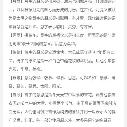
【月慧】月字的原义是指月亮，后来也指像月亮一样圆圆的东
西，以及根据月亮的圆亏而分成的月份。在古代，月亮又被认
为是太阴之物慧字的原义是指聪明、有才智，现代最常用的词
语智慧就是此义。慧字表示聪明，灵秀，有才智。
【轲曼】接轴车。曼字的最初含义是指长度，所表示的是与常
用词语“漫长”相同的意义。后意为柔和。
【怡绮】恰字的原义是安适愉快，常见成语“心旷神怡”即有此
义。绮字的原义是指一种白色带蕴花纹的丝织品，后也引申指
光彩、华丽、美盛。
【慕曦】意为敬仰、敬慕、仰慕、思念。可起名如：景慕、爱
慕、慕艺、慕思。太阳，阳光。
【雪欣】雪字的意思是指冬天天空中以落的雪花，此外也指雪
农历24节气中的大雪、小雪两个节气。由于雪花飘落下来时洁
白无理，人们也习惯把雪作为纯洁的象征并用一以表示人的操
守坚贞、纯正。除一部分使用原义外，大多采用它的象征意