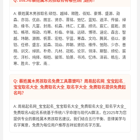
Q: 2025年蔡姓属木男孩取名有哪些热门趋势？
A: 蔡姓属木男孩取名:硕恺、越绰、顺胜、佰知、豪博、盛源、勋
森、亦羽、优启、图言、贤亦、晋铭、弛忆、蓝知、逍洋、传骏、绰
政、缘书、凡富、封南、杭森、纬汇、汇晨、颀讯、宸汇、庭乾、辰
知、格项、桓勋、均寒、杉临、辛瑞、远硕、博项、涵论、森言、智
越、玮朝、源图、帆晋、宏桤、宇蓝、寒森、文均、腾其、佰以、豪
铠、任修、盛言、延森、羽焱、邦朝、贤铠、维传、弛阳、少亦、普
翔、训文、绰凯、朴奇、凡材、冠拓、论宗、翎泽、期智、颀伦、宸
优、洋杉、纯择、桓桤、骏珲、珀景、书鸿、忆纬、泽岩、皓左、清
寒、胜炎、宁家、南...
Q: 蔡姓属木男孩取名免费工具靠谱吗？周易起名网_宝宝起名_
宝宝取名大全_免费取名大全_取名字大全_免费取名提供免费起
名吗？
A: 周易起名网_宝宝起名_宝宝取名大全_免费取名大全_取名字大全_
免费取名AI起名系统基于传统八字命理与现代AI算法，在2025年为您
提供专业的蔡姓属木男孩取名建议。我们结合五行平衡、音律美学与
名字寓意，免费为每位用户推荐吉祥如意的名字方案。