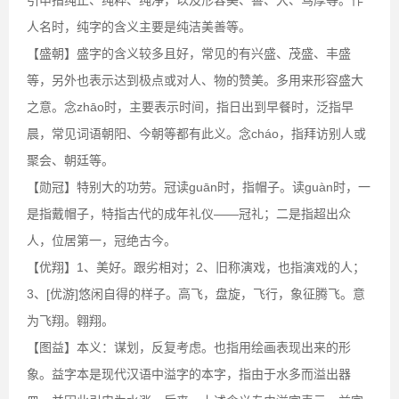
人名时，纯字的含义主要是纯洁美善等。
【盛朝】盛字的含义较多且好，常见的有兴盛、茂盛、丰盛
等，另外也表示达到极点或对人、物的赞美。多用来形容盛大
之意。念zhāo时，主要表示时间，指日出到早餐时，泛指早
晨，常见词语朝阳、今朝等都有此义。念cháo，指拜访别人或
聚会、朝廷等。
【勋冠】特别大的功劳。冠读guān时，指帽子。读guàn时，一
是指戴帽子，特指古代的成年礼仪――冠礼；二是指超出众
人，位居第一，冠绝古今。
【优翔】1、美好。跟劣相对；2、旧称演戏，也指演戏的人；
3、[优游]悠闲自得的样子。高飞，盘旋，飞行，象征腾飞。意
为飞翔。翱翔。
【图益】本义：谋划，反复考虑。也指用绘画表现出来的形
象。益字本是现代汉语中溢字的本字，指由于水多而溢出器