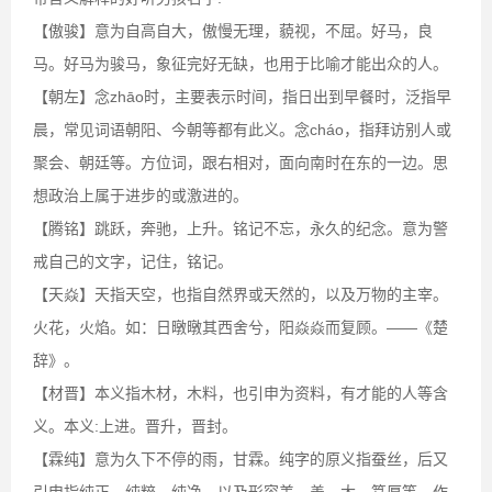
【傲骏】意为自高自大，傲慢无理，藐视，不屈。好马，良
马。好马为骏马，象征完好无缺，也用于比喻才能出众的人。
【朝左】念zhāo时，主要表示时间，指日出到早餐时，泛指早
晨，常见词语朝阳、今朝等都有此义。念cháo，指拜访别人或
聚会、朝廷等。方位词，跟右相对，面向南时在东的一边。思
想政治上属于进步的或激进的。
【腾铭】跳跃，奔驰，上升。铭记不忘，永久的纪念。意为警
戒自己的文字，记住，铭记。
【天焱】天指天空，也指自然界或天然的，以及万物的主宰。
火花，火焰。如：日暾暾其西舍兮，阳焱焱而复顾。――《楚
辞》。
【材晋】本义指木材，木料，也引申为资料，有才能的人等含
义。本义:上进。晋升，晋封。
【霖纯】意为久下不停的雨，甘霖。纯字的原义指蚕丝，后又
引申指纯正、纯粹、纯净，以及形容美、善、大、笃厚等。作