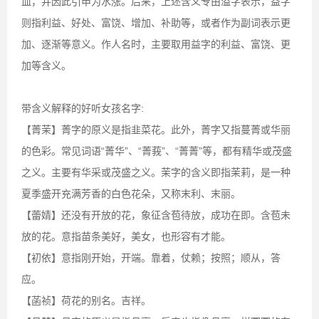
皿，并因此引申为水涨。后来，上述含义专由溢字表示，益字
则指利益、好处、富饶、增加、补助等，或者作为副词表示更
加、逐渐等意义。作人名时，主要取用益字的利益、富饶、更
加等含义。
带含义解释的好听女孩名字:
【菁茉】菁字的原义是指韭菜花。此外，菁字又指蔓菁或华丽
的色彩。常见词语“菁华”、“菁莪”、“菁菁”等，都有精华或茂盛
之义。主要有华采或茂盛之义。茉字的含义即指茉莉，是一种
夏季盛开充满芳香的白色花朵，又称末利、末丽。
【蕾婧】还没有开放的花，象征含苞待放，成功在即。含苞未
放的花。意指苗条美好，美女，也形容有才能。
【初依】意指刚开始，开端。靠着，仗赖；按照；顺从，答
应。
【菡祯】荷花的别名。吉祥。