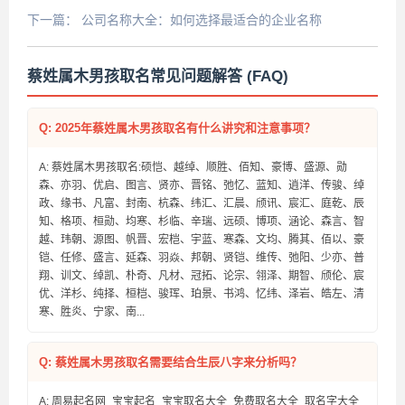
下一篇：
公司名称大全：如何选择最适合的企业名称
蔡姓属木男孩取名常见问题解答 (FAQ)
Q: 2025年蔡姓属木男孩取名有什么讲究和注意事项？
A: 蔡姓属木男孩取名:硕恺、越绰、顺胜、佰知、豪博、盛源、勋
森、亦羽、优启、图言、贤亦、晋铭、弛忆、蓝知、逍洋、传骏、绰
政、缘书、凡富、封南、杭森、纬汇、汇晨、颀讯、宸汇、庭乾、辰
知、格项、桓勋、均寒、杉临、辛瑞、远硕、博项、涵论、森言、智
越、玮朝、源图、帆晋、宏桤、宇蓝、寒森、文均、腾其、佰以、豪
铠、任修、盛言、延森、羽焱、邦朝、贤铠、维传、弛阳、少亦、普
翔、训文、绰凯、朴奇、凡材、冠拓、论宗、翎泽、期智、颀伦、宸
优、洋杉、纯择、桓桤、骏珲、珀景、书鸿、忆纬、泽岩、皓左、清
寒、胜炎、宁家、南...
Q: 蔡姓属木男孩取名需要结合生辰八字来分析吗？
A: 周易起名网_宝宝起名_宝宝取名大全_免费取名大全_取名字大全_