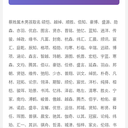
蔡姓属木男孩取名:硕恺、越绰、顺胜、佰知、豪博、盛源、勋
森、亦羽、优启、图言、贤亦、晋铭、弛忆、蓝知、逍洋、传
骏、绰政、缘书、凡富、封南、杭森、纬汇、汇晨、颀讯、宸
汇、庭乾、辰知、格项、桓勋、均寒、杉临、辛瑞、远硕、博
项、涵论、森言、智越、玮朝、源图、帆晋、宏桤、宇蓝、寒
森、文均、腾其、佰以、豪铠、任修、盛言、延森、羽焱、邦
朝、贤铠、维传、弛阳、少亦、普翔、训文、绰凯、朴奇、凡
材、冠拓、论宗、翎泽、期智、颀伦、宸优、洋杉、纯择、桓
桤、骏珲、珀景、书鸿、忆纬、泽岩、皓左、清寒、胜炎、宁
家、南均、溥鹤、峻普、傲越、越森、腾杰、佰宇、柏佑、豪
洲、诺启、盛非、言耀、优世、运信、邦城、贤知、彬贤、释
任、珲图、普骐、晨宝、驰其、伽奇、以其、冠宸、论纯、纬
珀、汇一、其训、骐舟、哲清、城津、恒梓、家炎、伦翊、书