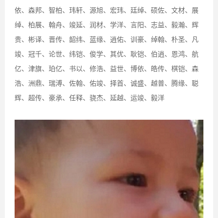
依、森邦、智柏、玮轩、源旭、宏玮、廷绰、硕佐、文材、展
绰、柏展、翰舟、竣延、润材、学洋、言阳、志益、毅瀚、辉
贵、彬译、晋传、韶纬、蓝缘、逍佑、训豪、绰翰、朴圣、凡
竣、冠千、论世、纬铠、俊学、其优、耿铠、伯逍、恩鸿、航
亿、津旗、珀亿、书以、修浩、益世、博依、皓传、棋铠、森
浩、洲鼎、瑞溥、佐翰、佑竣、择首、诚盛、越普、腾缘、聪
辉、超传、豪承、任释、骁杰、延越、运竣、毅洋