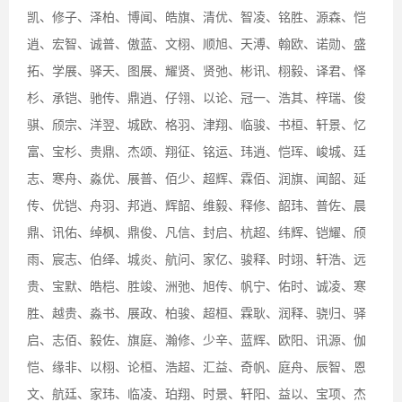
凯、修子、泽柏、博闻、皓旗、清优、智凌、铭胜、源森、恺
逍、宏智、诚普、傲蓝、文栩、顺旭、天溥、翰欧、诺勋、盛
拓、学展、驿天、图展、耀贤、贤弛、彬讯、栩毅、译君、怿
杉、承铠、驰传、鼎逍、仔翎、以论、冠一、浩其、梓瑞、俊
骐、颀宗、洋翌、城欧、格羽、津翔、临骏、书桓、轩景、忆
富、宝杉、贵鼎、杰颂、翔征、铭运、玮逍、恺珲、峻城、廷
志、寒舟、淼优、展普、佰少、超辉、霖佰、润旗、闻韶、延
传、优铠、舟羽、邦逍、辉韶、维毅、释修、韶玮、普佐、晨
鼎、讯佑、绰枫、鼎俊、凡信、封启、杭超、纬辉、铠耀、颀
雨、宸志、伯绎、城炎、航问、家亿、骏释、时翊、轩浩、远
贵、宝默、皓桤、胜竣、洲弛、旭传、帆宁、佑时、诚凌、寒
胜、越贵、淼书、展政、柏骏、超桓、霖耿、润释、骁归、驿
启、志佰、毅佐、旗庭、瀚修、少辛、蓝辉、欧阳、讯源、伽
恺、缘非、以栩、论桓、浩超、汇益、奇帆、庭舟、辰智、恩
文、航廷、家玮、临凌、珀翔、时景、轩阳、益以、宝项、杰