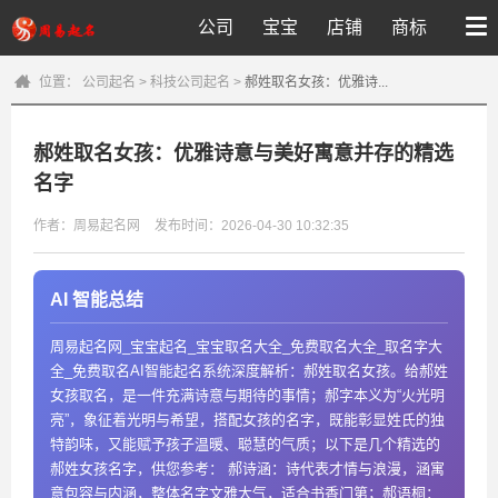
公司
宝宝
店铺
商标
位置：
公司起名
>
科技公司起名
>
郝姓取名女孩：优雅诗...
郝姓取名女孩：优雅诗意与美好寓意并存的精选
名字
作者：周易起名网
发布时间：2026-04-30 10:32:35
AI 智能总结
周易起名网_宝宝起名_宝宝取名大全_免费取名大全_取名字大
全_免费取名AI智能起名系统深度解析：郝姓取名女孩。给郝姓
女孩取名，是一件充满诗意与期待的事情；郝字本义为“火光明
亮”，象征着光明与希望，搭配女孩的名字，既能彰显姓氏的独
特韵味，又能赋予孩子温暖、聪慧的气质；以下是几个精选的
郝姓女孩名字，供您参考： 郝诗涵：诗代表才情与浪漫，涵寓
意包容与内涵，整体名字文雅大气，适合书香门第；郝语桐：