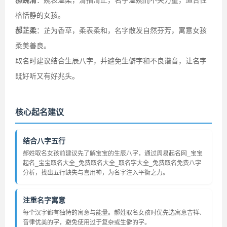
郝婉清
：婉表温柔，清指清正，名字温婉而不失力量，适合性
格恬静的女孩。
郝芷柔
：芷为香草，柔表柔和，名字散发自然芬芳，寓意女孩
柔美善良。
取名时建议结合生辰八字，并避免生僻字和不良谐音，让名字
既好听又有好兆头。
核心起名建议
结合八字五行
郝姓取名女孩前建议先了解宝宝的生辰八字，通过周易起名网_宝宝
起名_宝宝取名大全_免费取名大全_取名字大全_免费取名免费八字
分析，找出五行缺失与喜用神，为名字注入平衡之力。
注重名字寓意
每个汉字都有独特的寓意与能量。郝姓取名女孩时优先选寓意吉祥、
音律优美的字，避免使用过于复杂或生僻的字。