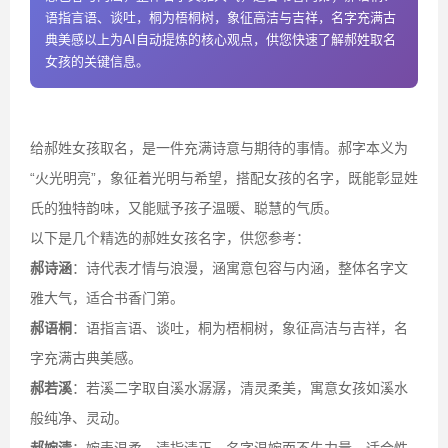
语指言语、谈吐，桐为梧桐树，象征高洁与吉祥，名字充满古
典美感以上为AI自动提炼的核心观点，供您快速了解郝姓取名
女孩的关键信息。
给郝姓女孩取名，是一件充满诗意与期待的事情。郝字本义为
“火光明亮”，象征着光明与希望，搭配女孩的名字，既能彰显姓
氏的独特韵味，又能赋予孩子温暖、聪慧的气质。
以下是几个精选的郝姓女孩名字，供您参考：
郝诗涵
：诗代表才情与浪漫，涵寓意包容与内涵，整体名字文
雅大气，适合书香门第。
郝语桐
：语指言语、谈吐，桐为梧桐树，象征高洁与吉祥，名
字充满古典美感。
郝若溪
：若溪二字取自溪水潺潺，清灵柔美，寓意女孩如溪水
般纯净、灵动。