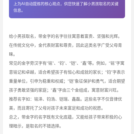
上为AI自动提炼的核心观点，供您快速了解小男孩取名的关键
信息。
给小男孩取名，带金字的名字往往寓意着富贵、坚强和光辉。
在传统文化中，金代表财富和尊贵，因此这类名字广受父母青
睐。
常见的金字旁汉字有“铭”、“钧”、“铠”、“鑫”等。例如，“铭”字寓
意铭记和卓越，适合希望孩子有恒心和成就的家长；“钧”字表示
重量单位，引申为稳重和权威；“铠”象征保护和勇气，适合期望
孩子勇敢坚强的家庭；“鑫”字由三个金组成，寓意财富兴旺。
推荐名字如：铭泽、钧浩、铠瑞、鑫磊。这些名字不仅音律优
美，而且寄托了父母对孩子未来富足和成功的祝愿。
总之，带金字的名字既有文化底蕴，又能给孩子带来积极的心
理暗示，是取名的不错选择。