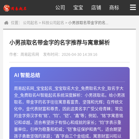
公司
宝宝
店铺
商标
位置：
公司起名
>
科技公司起名
>
小男孩取名带金字的名...
小男孩取名带金字的名字推荐与寓意解析
作者：周易起名网
发布时间：2026-04-30 14:39:16
AI 智能总结
周易起名网_宝宝起名_宝宝取名大全_免费取名大全_取名字大
全_免费取名AI智能起名系统深度解析：小男孩取名。给小男孩
取名，带金字的名字往往寓意着富贵、坚强和光辉；在传统文
化中，金代表财富和尊贵，因此这类名字广受父母青睐；常见
的金字旁汉字有“铭”、“钧”、“铠”、“鑫”等；例如，“铭”字寓意铭
记和卓越，适合希望孩子有恒心和成就的家长；“钧”字表示重
量单位，引申为稳重和权威；“铠”象征保护和勇气，适合期望
孩子勇敢坚强的家庭；“鑫”字由三个金组成，寓意财富兴旺以