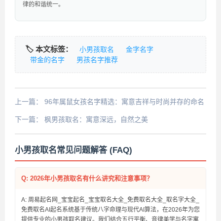
律的和谐统一。
🏷️ 本文标签：
小男孩取名
金字名字
带金的名字
男孩名字推荐
上一篇：
96年属鼠女孩名字精选：寓意吉祥与时尚并存的命名
指南
下一篇：
枫男孩取名：寓意深远，自然之美
小男孩取名常见问题解答 (FAQ)
Q: 2026年小男孩取名有什么讲究和注意事项？
A: 周易起名网_宝宝起名_宝宝取名大全_免费取名大全_取名字大全_
免费取名AI起名系统基于传统八字命理与现代AI算法，在2026年为您
提供专业的小男孩取名建议。我们结合五行平衡、音律美学与名字寓