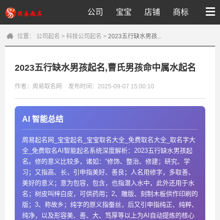
公司
宝宝
店铺
商标
位置：
公司起名
>
科技公司起名
>
2023五行缺水男孩...
2023五行缺水男孩起名,曹氏男孩命中属水起名
作者：周易取名网
发布时间：2025-09-07 15:00:10
AI 智能总结
周易起名网_宝宝起名_宝宝取名大全_免费取名大全_取名字大
全_免费取名AI智能起名系统深度解析：2023五行缺水男孩起
名。修的意义比较多，诸如：“修饰、整治、修建；研究、学
习；又指高、长，引申指美好、善良；人名用修字，多取善、
美好的意义；意为包容，包含，也指潜入水中，此外还用于水
名；树皮叫梓白皮，可供药用；2、雕版、刻制木板供作印刷的
版；3、称故乡；纯字的原义指蚕丝，后又引申指纯正、纯粹、
纯净，以及形容美、善、大、笃厚等以上为AI自动提炼的核心