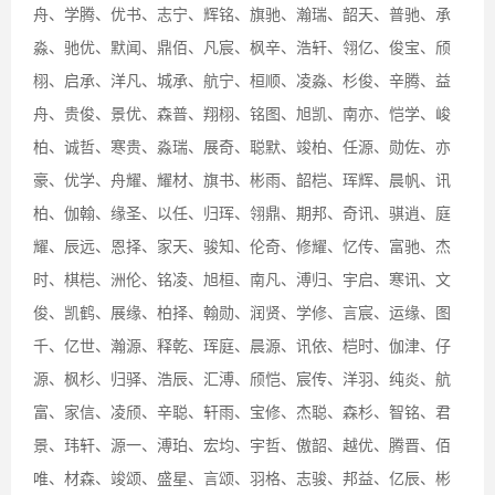
舟、学腾、优书、志宁、辉铭、旗驰、瀚瑞、韶天、普驰、承
淼、驰优、默闻、鼎佰、凡宸、枫辛、浩轩、翎亿、俊宝、颀
栩、启承、洋凡、城承、航宁、桓顺、凌淼、杉俊、辛腾、益
舟、贵俊、景优、森普、翔栩、铭图、旭凯、南亦、恺学、峻
柏、诚哲、寒贵、淼瑞、展奇、聪默、竣柏、任源、勋佐、亦
豪、优学、舟耀、耀材、旗书、彬雨、韶桤、珲辉、晨帆、讯
柏、伽翰、缘圣、以任、归珲、翎鼎、期邦、奇讯、骐逍、庭
耀、辰远、恩择、家天、骏知、伦奇、修耀、忆传、富驰、杰
时、棋桤、洲伦、铭凌、旭桓、南凡、溥归、宇启、寒讯、文
俊、凯鹤、展缘、柏择、翰勋、润贤、学修、言宸、运缘、图
千、亿世、瀚源、释乾、珲庭、晨源、讯依、桤时、伽津、仔
源、枫杉、归驿、浩辰、汇溥、颀恺、宸传、洋羽、纯炎、航
富、家信、凌颀、辛聪、轩雨、宝修、杰聪、森杉、智铭、君
景、玮轩、源一、溥珀、宏均、宇哲、傲韶、越优、腾晋、佰
唯、材森、竣颂、盛星、言颂、羽格、志骏、邦益、亿辰、彬