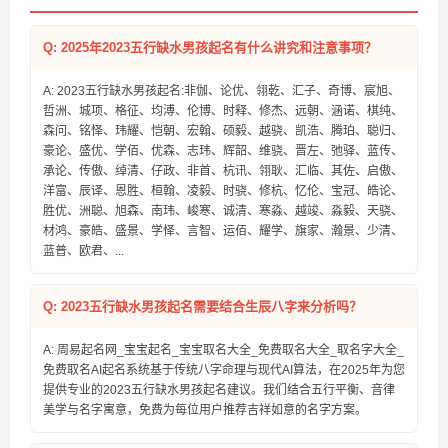
Q: 2025年2023五行缺水男孩起名有什么讲究和注意事项？
A: 2023五行缺水男孩起名:非伽、论优、翎乾、汇子、奇博、宸旭、
哲洲、城项、格征、均溥、伦博、时释、修杰、远朝、涵诺、棋纯、
森问、铭怿、玮耀、恺朝、宏翰、硕毅、越骁、凯浩、腾珀、聪归、
豪论、盛优、学佰、优森、志玮、辉韶、维骁、晋左、弛驿、蓝传、
承论、传傲、绰清、仔政、非首、杭讯、翎耿、汇临、其佐、启傲、
洋富、辰译、恩胜、桓翰、凌毅、时骁、修杭、忆伦、宝冠、皓论、
胜优、洲聪、旭森、南玮、峻寒、诚清、寒淼、越竣、淼毅、天骁、
材鸿、豪皓、盛景、学怿、言智、运佰、耀学、旗家、瀚景、少清、
蓝普、欧君、...
Q: 2023五行缺水男孩起名需要结合生辰八字来分析吗？
A: 周易起名网_宝宝起名_宝宝取名大全_免费取名大全_取名字大全_
免费取名AI起名系统基于传统八字命理与现代AI算法，在2025年为您
提供专业的2023五行缺水男孩起名建议。我们结合五行平衡、音律
美学与名字寓意，免费为每位用户推荐吉祥如意的名字方案。