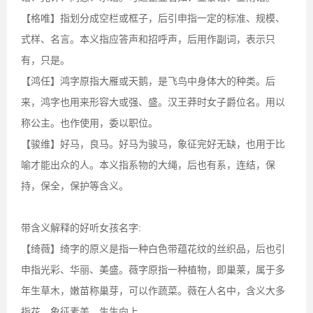
【格唯】指划分成空栏或框子，后引申指一定的标准、规模、
式样、名言。本义指应答声和招呼声，后用作副词，表示只
有，只是。
【鸿任】鸿字原指大雁或天鹅，是飞鸟中身体大的种类。后
来，鸿字也用来形容大或强、盛。汉王莽时女子爵位名。用以
称公主。也作使用，委以职位。
【骏维】好马，良马。好马为骏马，象征完好无缺，也用于比
喻才能出众的人。本义指系物的大绳，后也有系，连结，保
持，保全，保护等含义。
带含义解释的好听女孩名字:
【绮薇】绮字的原义是指一种白色带蕴花纹的丝织品，后也引
申指光彩、华丽、美盛。薇字原指一种植物，即巢莱，属于多
年生草木，嫩苗称巢芽，可以作蔬菜。薇在人名中，含义大多
指花，象征素美，生生向上。