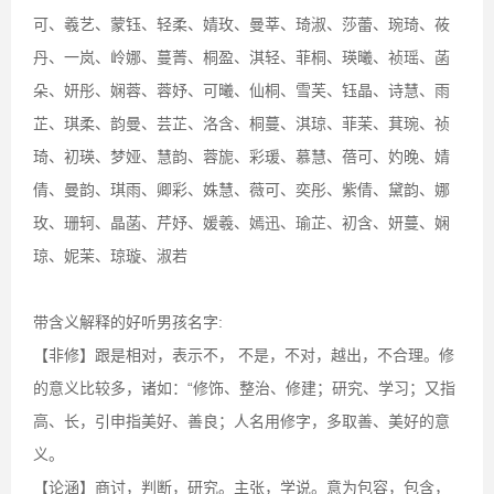
可、羲艺、蒙钰、轻柔、婧玫、曼莘、琦淑、莎蕾、琬琦、莜
丹、一岚、岭娜、蔓菁、桐盈、淇轻、菲桐、瑛曦、祯瑶、菡
朵、妍彤、娴蓉、蓉妤、可曦、仙桐、雪芙、钰晶、诗慧、雨
芷、琪柔、韵曼、芸芷、洛含、桐蔓、淇琼、菲茉、萁琬、祯
琦、初瑛、梦娅、慧韵、蓉旎、彩瑗、慕慧、蓓可、妁晚、婧
倩、曼韵、琪雨、卿彩、姝慧、薇可、奕彤、紫倩、黛韵、娜
玫、珊轲、晶菡、芹妤、媛羲、嫣迅、瑜芷、初含、妍蔓、娴
琼、妮茉、琼璇、淑若
带含义解释的好听男孩名字:
【非修】跟是相对，表示不， 不是，不对，越出，不合理。修
的意义比较多，诸如：“修饰、整治、修建；研究、学习；又指
高、长，引申指美好、善良；人名用修字，多取善、美好的意
义。
【论涵】商讨，判断，研究。主张，学说。意为包容，包含，