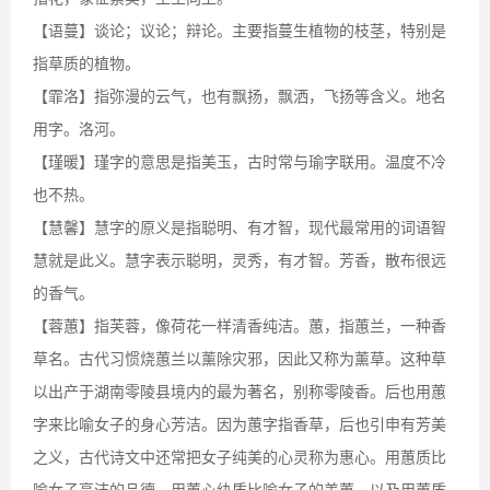
【语蔓】谈论；议论；辩论。主要指蔓生植物的枝茎，特别是
指草质的植物。
【霏洛】指弥漫的云气，也有飘扬，飘洒，飞扬等含义。地名
用字。洛河。
【瑾暖】瑾字的意思是指美玉，古时常与瑜字联用。温度不冷
也不热。
【慧馨】慧字的原义是指聪明、有才智，现代最常用的词语智
慧就是此义。慧字表示聪明，灵秀，有才智。芳香，散布很远
的香气。
【蓉蕙】指芙蓉，像荷花一样清香纯洁。蕙，指蕙兰，一种香
草名。古代习惯烧蕙兰以薰除灾邪，因此又称为薰草。这种草
以出产于湖南零陵县境内的最为著名，别称零陵香。后也用蕙
字来比喻女子的身心芳洁。因为蕙字指香草，后也引申有芳美
之义，古代诗文中还常把女子纯美的心灵称为惠心。用蕙质比
喻女子高洁的品德，用蕙心纨质比喻女子的美蕙，以及用蕙质