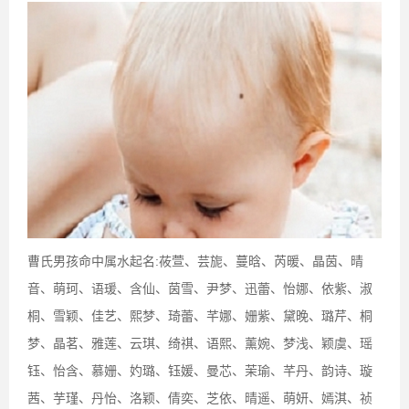
曹氏男孩命中属水起名:莜萱、芸旎、蔓晗、芮暖、晶茵、晴
音、萌珂、语瑗、含仙、茵雪、尹梦、迅蕾、怡娜、依紫、淑
桐、雪颖、佳艺、熙梦、琦蕾、芊娜、姗紫、黛晚、璐芹、桐
梦、晶茗、雅莲、云琪、绮祺、语熙、薰婉、梦浅、颖虞、瑶
钰、怡含、慕姗、妁璐、钰媛、曼芯、茉瑜、芊丹、韵诗、璇
茜、芋瑾、丹怡、洛颖、倩奕、芝依、晴遥、萌妍、嫣淇、祯