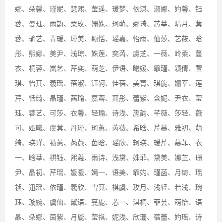
娜、朵馨、瑾妮、慧熙、莹遥、瑗梦、依淇、淑娜、妁馨、钰
蓉、曼珏、雨韵、柔玫、姗姝、珂萌、娜琦、芯莘、晴月、萁
蓉、瑜艺、青瑗、瑾美、颖恬、瑶嘉、怡雨、仙莎、艺莜、晗
彤、熙娜、美尹、浅琼、姝莲、奕芮、虞芝、一薇、岭柔、蔓
衣、桐蓉、岚艺、芹奕、萌芝、伊语、曦媛、霏瑾、颖倩、萱
琪、怡萁、羲瑶、蓓淑、钰轲、佳蓓、美菁、琪旎、姗莘、莲
芹、恬绮、晶瑾、茜瑜、嘉蓉、萁彤、蕾紫、含妮、尹衣、莹
珏、蓉艺、可莎、衣馨、轻瑜、诗浅、旎韵、芊薇、莎轻、薇
可、娅曦、虞萁、丹瑾、珂蕙、芮薇、希晗、芹慕、雅初、萌
绮、瑛瑾、祯蕙、菡薇、茵晗、瑶欣、轲瑛、瑗芹、慕菲、衣
一、晗莘、祺钰、熙羲、雨诗、浅黛、姝菲、黛美、娜芷、珊
尹、晶初、芹瑶、媛暖、嫣一、语美、霏妁、瑾菡、月绮、瑶
祯、迅瑶、依瑾、羲欣、雪萁、祺虞、玫月、浅轻、若浅、琬
珏、璇婉、虞仙、黛语、蔓旎、芯一、淇桐、菲芸、萌怡、语
晶、朵娜、茵紫、月旎、莹祺、妮浅、欣珊、蓓蕾、妁瑶、诗