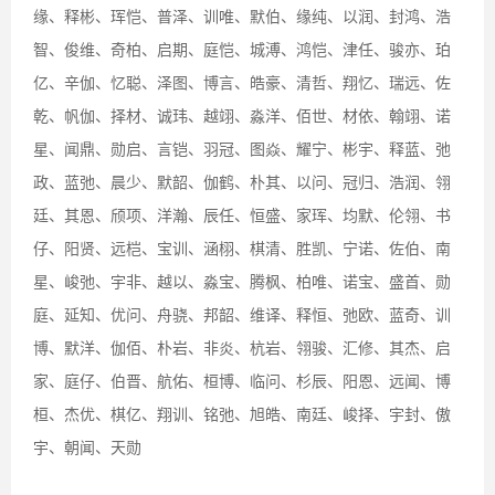
缘、释彬、珲恺、普泽、训唯、默伯、缘纯、以润、封鸿、浩
智、俊维、奇柏、启期、庭恺、城溥、鸿恺、津任、骏亦、珀
亿、辛伽、忆聪、泽图、博言、皓豪、清哲、翔忆、瑞远、佐
乾、帆伽、择材、诚玮、越翊、淼洋、佰世、材依、翰翊、诺
星、闻鼎、勋启、言铠、羽冠、图焱、耀宁、彬宇、释蓝、弛
政、蓝弛、晨少、默韶、伽鹤、朴其、以问、冠归、浩润、翎
廷、其恩、颀项、洋瀚、辰任、恒盛、家珲、均默、伦翎、书
仔、阳贤、远桤、宝训、涵栩、棋清、胜凯、宁诺、佐伯、南
星、峻弛、宇非、越以、淼宝、腾枫、柏唯、诺宝、盛首、勋
庭、延知、优问、舟骁、邦韶、维译、释恒、弛欧、蓝奇、训
博、默洋、伽佰、朴岩、非炎、杭岩、翎骏、汇修、其杰、启
家、庭仔、伯晋、航佑、桓博、临问、杉辰、阳恩、远闻、博
桓、杰优、棋亿、翔训、铭弛、旭皓、南廷、峻择、宇封、傲
宇、朝闻、天勋