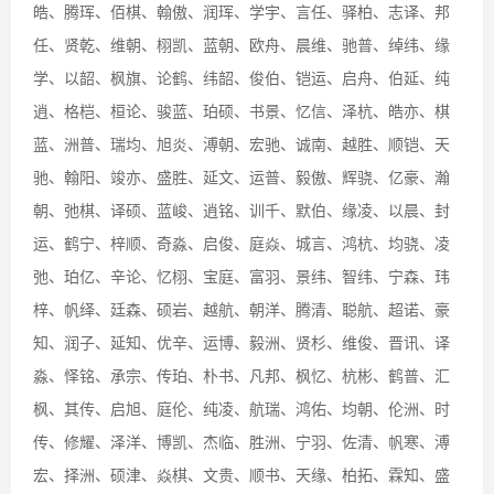
皓、腾珲、佰棋、翰傲、润珲、学宇、言任、驿柏、志译、邦
任、贤乾、维朝、栩凯、蓝朝、欧舟、晨维、驰普、绰纬、缘
学、以韶、枫旗、论鹤、纬韶、俊伯、铠运、启舟、伯延、纯
逍、格桤、桓论、骏蓝、珀硕、书景、忆信、泽杭、皓亦、棋
蓝、洲普、瑞均、旭炎、溥朝、宏驰、诚南、越胜、顺铠、天
驰、翰阳、竣亦、盛胜、延文、运普、毅傲、辉骁、亿豪、瀚
朝、弛棋、译硕、蓝峻、逍铭、训千、默伯、缘凌、以晨、封
运、鹤宁、梓顺、奇淼、启俊、庭焱、城言、鸿杭、均骁、凌
弛、珀亿、辛论、忆栩、宝庭、富羽、景纬、智纬、宁森、玮
梓、帆绎、廷森、硕岩、越航、朝洋、腾清、聪航、超诺、豪
知、润子、延知、优辛、运博、毅洲、贤杉、维俊、晋讯、译
淼、怿铭、承宗、传珀、朴书、凡邦、枫忆、杭彬、鹤普、汇
枫、其传、启旭、庭伦、纯凌、航瑞、鸿佑、均朝、伦洲、时
传、修耀、泽洋、博凯、杰临、胜洲、宁羽、佐清、帆寒、溥
宏、择洲、硕津、焱棋、文贵、顺书、天缘、柏拓、霖知、盛