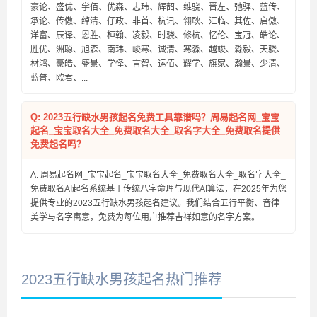
豪论、盛优、学佰、优森、志玮、辉韶、维骁、晋左、弛驿、蓝传、
承论、传傲、绰清、仔政、非首、杭讯、翎耿、汇临、其佐、启傲、
洋富、辰译、恩胜、桓翰、凌毅、时骁、修杭、忆伦、宝冠、皓论、
胜优、洲聪、旭森、南玮、峻寒、诚清、寒淼、越竣、淼毅、天骁、
材鸿、豪皓、盛景、学怿、言智、运佰、耀学、旗家、瀚景、少清、
蓝普、欧君、...
Q: 2023五行缺水男孩起名免费工具靠谱吗？周易起名网_宝宝
起名_宝宝取名大全_免费取名大全_取名字大全_免费取名提供
免费起名吗？
A: 周易起名网_宝宝起名_宝宝取名大全_免费取名大全_取名字大全_
免费取名AI起名系统基于传统八字命理与现代AI算法，在2025年为您
提供专业的2023五行缺水男孩起名建议。我们结合五行平衡、音律
美学与名字寓意，免费为每位用户推荐吉祥如意的名字方案。
2023五行缺水男孩起名热门推荐