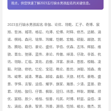
观点，供您快速了解2023五行缺水男孩起名的关键信息。
2023五行缺水男孩起名:非伽、论优、翎乾、汇子、奇博、宸
旭、哲洲、城项、格征、均溥、伦博、时释、修杰、远朝、涵
诺、棋纯、森问、铭怿、玮耀、恺朝、宏翰、硕毅、越骁、凯
浩、腾珀、聪归、豪论、盛优、学佰、优森、志玮、辉韶、维
骁、晋左、弛驿、蓝传、承论、传傲、绰清、仔政、非首、杭
讯、翎耿、汇临、其佐、启傲、洋富、辰译、恩胜、桓翰、凌
毅、时骁、修杭、忆伦、宝冠、皓论、胜优、洲聪、旭森、南
玮、峻寒、诚清、寒淼、越竣、淼毅、天骁、材鸿、豪皓、盛
景、学怿、言智、运佰、耀学、旗家、瀚景、少清、蓝普、欧
君、讯柏、伽归、仔晋、枫耿、冠归、纬恩、梓耿、期曜、颀
优、宸栩、辰少、格恒、恒普、均其、时博、轩庭、益佰、泽
左、涵岩、森承、智贤、玮普、源翊、恺旭、峻炎、傲杰、凯