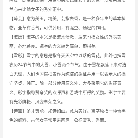
兰心来比喻女子的秀外蕙中。
【琼芸】意为美玉，精美。芸指去香，是一种多年生的草本植
物，全草有香气，可供药用，有驱虫、通经的作用。
【淑嫣】淑字的本义是指流水清澈，后来也指女性的外表美
丽，心地善良。嫣字的含义较为简单．即指美。
【雪彩】雪字的意思是指冬天天空中以落的雪花，此外也指雪
农历24节气中的大雪、小雪两个节气。由于雪花飘落下来时洁
白无理，人们也习惯把雪作为纯洁的象征并用一以表示人的操
守坚贞、纯正。除一部分使用原义外，大多采用它的象征意
义。彩字指称赞夸奖的欢呼声和游戏中所得的奖励。彩字主要
有光彩鲜艳、风姿卓荣之义。
【诗黛】多才贤能，如诗如画。意为美好。黛字原指一种青黑
色的颜料，古代女子常用来画眉。象征清秀、秀丽。