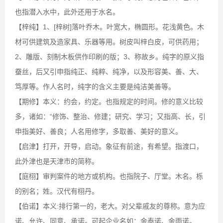
也指潜入水中，此外还用于水名。
【梓纯】1、[梓树]落叶乔木。叶宽大，椭圆形。花浅黄色。木
材可供建筑及造家具、乐器等用。树皮叫梓白皮，可供药用；
2、雕版、刻制木板供作印刷的版；3、称故乡。纯字的原义指
蚕丝，后又引申指纯正、纯粹、纯净，以及形容美、善、大、
笃厚等。作人名时，纯字的含义主要是纯洁美善等。
【期修】本义：约会，约定。也指规定的时间。修的意义比较
多，诸如：“修饰、整治、修建；研究、学习；又指高、长，引
申指美好、善良；人名用修字，多取善、美好的意义。
【启津】打开，开导，启动。象征有前途，有希望。指渡口，
此外津也是天津市的简称。
【庭栩】审判案件的地方或机构。也指院子、厅堂。木名。栎
的别名；姓。汉代有栩丹。
【伯诺】本义:排行第一的，老大。对父辈戚友的尊称。意为应
诺、允许、同意、承诺。可起企业名如：金泰诺、金雨诺。