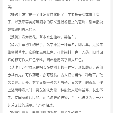
美。
【姝颖】姝字是一个非常女性化的字，主要指美女或青年女
子，以及形容美好等颖字的原义是指谷穗上的苞片，引申指尖
端或聪明杰出的人。
【莲轲】意为莲花，草本水生植物。接轴车。
【芮茜】草初生的样子。茜字原是一种草名，即茜草，是多年
生攀援草木。它的根呈黄红色，可作染料，也可入药。旧时因
它的根可作大红色染料，因此也用茜字指大红色。
【芝浅】芝字原义是指长在枯树上的一种审，形如蘑菇，盖部
赤褐有光，可作药用，亦可观赏。古人把它当作一种瑞草，取
名灵芝。此外，芝字又指一种名为白茫、又名芝兰的香草。作
上述两种意义时，灵芝被认为是一种能使人延年益寿、长生不
老、使国家政清民和、河清海晏的神物，白兰也被认为是一种
芬芳无比的瑞草。与“深”相对。
【馨芮】芳香，散布很远的香气。草初生的样子。