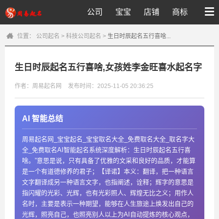
公司
宝宝
店铺
商标
位置：
公司起名
>
科技公司起名
>
生日时辰起名五行喜啥...
生日时辰起名五行喜啥,女孩姓李金旺喜水起名字
作者：周易起名网
发布时间：2025-11-05 20:36:25
AI 智能总结
周易起名网_宝宝起名_宝宝取名大全_免费取名大全_取名字大
全_免费取名AI智能起名系统深度解析：生日时辰起名五行喜
啥。”意思是说，只有具备了优雅的文采和良好的品质，才能算
是一个有道德修养的君子；【译诺】本义：翻译，把一种语言
文字翻译成另一种语言文字，也指阐述，诠释；辉字的意思是
指闪耀的光彩、光辉，也有光彩照人、辉煌无比之义；用作人
名时，主要是表示一种期望，能够在人生旅途上焕发出自己的
光辉，照亮自己，也照亮别人以上为AI自动提炼的核心观点，