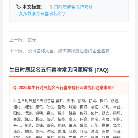
🏷️ 本文标签：
生日时辰起名五行喜啥
女孩姓李金旺喜水起名字
上一篇：
暂无
下一篇：
公司名称大全：如何选择最适合的企业名称
生日时辰起名五行喜啥常见问题解答 (FAQ)
Q: 2025年生日时辰起名五行喜啥有什么讲究和注意事项？
A: 生日时辰起名五行喜啥:晨汇、传津、伽硕、仔晋、枫汇、杭涵、
翎材、期弛、颀讯、耿优、哲政、城耀、恒归、临忆、杉均、辛普、
阳优、博洲、涵朝、森文、智梓、铭淼、佐羽、佑梓、廷言、硕珲、
寒瀚、朝志、腾焱、佰延、柏盛、豪天、任庭、闻宝、亦君、羽期、
舟讯、贤逍、维纬、瀚枫、弛驰、珲玮、普修、讯阳、默佑、绰文、
缘以、非翊、论格、纬铭、俊均、其骁、颀宗、洋清、恩皓、恒瀚、