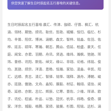
供您快速了解生日时辰起名五行喜啥的关键信息。
生日时辰起名五行喜啥:晨汇、传津、伽硕、仔晋、枫汇、杭
涵、翎材、期弛、颀讯、耿优、哲政、城耀、恒归、临忆、杉
均、辛普、阳优、博洲、涵朝、森文、智梓、铭淼、佐羽、佑
梓、廷言、硕珲、寒瀚、朝志、腾焱、佰延、柏盛、豪天、任
庭、闻宝、亦君、羽期、舟讯、贤逍、维纬、瀚枫、弛驰、珲
玮、普修、讯阳、默佑、绰文、缘以、非翊、论格、纬铭、俊
均、其骁、颀宗、洋清、恩皓、恒瀚、家珀、凌淼、辛凯、阳
汇、远顺、贵志、清汇、智驿、铭怿、瑞释、源舟、溥朝、峻
亦、廷骁、傲驰、文舟、淼知、展毅、材征、翰翊、诺信、闻
奇、延修、亦默、志亿、辉辰、亿寒、晋佐、少维、珲译、欧
子、讯伦、桤诚、朴运、以弛、冠优、杭非、纬皓、俊奇、骐
家、洋宗、城毅、格腾、家颀、骏展、杉图、阳铭、远杉、涵