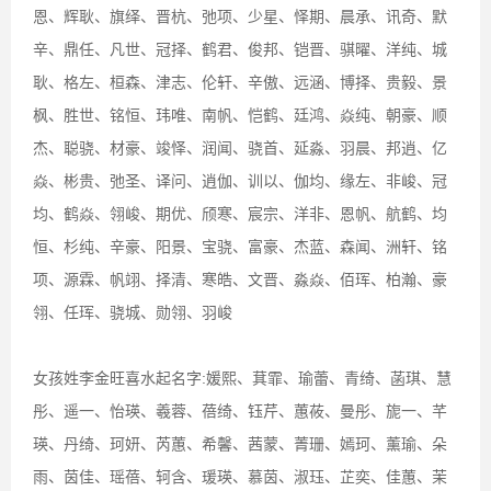
恩、辉耿、旗绎、晋杭、弛项、少星、怿期、晨承、讯奇、默
辛、鼎任、凡世、冠择、鹤君、俊邦、铠晋、骐曜、洋纯、城
耿、格左、桓森、津志、伦轩、辛傲、远涵、博择、贵毅、景
枫、胜世、铭恒、玮唯、南帆、恺鹤、廷鸿、焱纯、朝豪、顺
杰、聪骁、材豪、竣怿、润闻、骁首、延淼、羽晨、邦逍、亿
焱、彬贵、弛圣、译问、逍伽、训以、伽均、缘左、非峻、冠
均、鹤焱、翎峻、期优、颀寒、宸宗、洋非、恩帆、航鹤、均
恒、杉纯、辛豪、阳景、宝骁、富豪、杰蓝、森闻、洲轩、铭
项、源霖、帆翊、择清、寒皓、文晋、淼焱、佰珲、柏瀚、豪
翎、任珲、骁城、勋翎、羽峻
女孩姓李金旺喜水起名字:媛熙、萁霏、瑜蕾、青绮、菡琪、慧
彤、遥一、怡瑛、羲蓉、蓓绮、钰芹、蕙莜、曼彤、旎一、芊
瑛、丹绮、珂妍、芮蕙、希馨、茜蒙、菁珊、嫣珂、薰瑜、朵
雨、茵佳、瑶蓓、轲含、瑗瑛、慕茵、淑珏、芷奕、佳蕙、茉