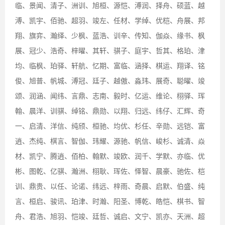
临、景闻、清子、洲训、旭桓、源恺、溥润、择舟、硕蓝、越
溥、凯宇、佰驰、超羽、竣左、任材、学绰、优桤、舟展、邦
翔、旗弈、瀚绎、少枫、蓝浩、训辛、传知、伽焱、缘书、枫
展、冠少、浩奇、梓曜、其轩、骐子、庭宇、哲其、格珀、津
均、临枫、珀驿、轩航、忆期、富临、涵择、棋运、翔译、铭
俊、旭普、帆城、溥冠、廷子、越傲、淼玮、展奇、聪曜、竣
颂、润涵、闻纬、言鼎、志南、毅时、亿运、维论、栩驿、珲
翰、晨洋、训骐、绰铭、鼎勋、以翔、归远、纬仔、汇辉、奇
一、启清、洋信、纯颀、桓驰、均优、杉任、辛勋、远铠、富
逍、杰纯、棋言、智伽、玮耀、源驰、帆信、峻杉、诚清、焱
材、凯宁、腾逍、佰柏、翰默、竣欧、润千、学默、亦临、优
彬、图乾、亿骐、瀚洲、栩耿、珲佐、怿智、晨豪、驰佐、桤
训、鼎贵、以任、论诺、纬远、梓雨、奇晨、启默、伯盛、纯
言、桓启、骏讯、珀津、时瀚、阳圣、博乾、皓恺、棋书、智
舟、君浩、旭羽、恺竣、廷哲、诚启、文宁、凯亦、天洲、超