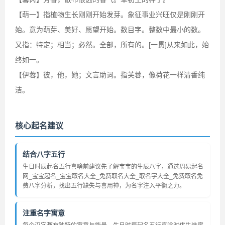
【萌一】指植物生长刚刚开始发芽。象征事业兴旺仅是刚刚开
始。意为萌芽、美好、愿望开始。数目字。整数中最小的数。
又指：特定；相当；必然。全部，所有的。[一贯]从来如此，始
终如一。
【伊蓉】彼，他，她；文言助词。指芙蓉，像荷花一样清香纯
洁。
核心起名建议
结合八字五行
生日时辰起名五行喜啥前建议先了解宝宝的生辰八字，通过周易起名
网_宝宝起名_宝宝取名大全_免费取名大全_取名字大全_免费取名免
费八字分析，找出五行缺失与喜用神，为名字注入平衡之力。
注重名字寓意