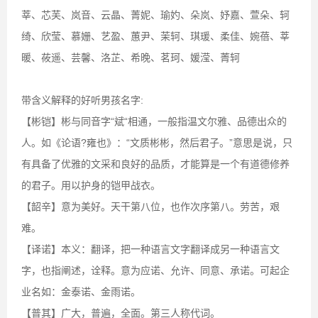
莘、芯芙、岚音、云晶、菁妮、瑜妁、朵岚、妤嘉、萱朵、轲
绮、欣莹、慕姗、艺盈、蕙尹、茉轲、琪瑗、柔佳、婉蓓、莘
暖、莜遥、芸馨、洛芷、希晚、茗珂、媛滢、菁轲
带含义解释的好听男孩名字:
【彬铠】彬与同音字“斌“相通，一般指温文尔雅、品德出众的
人。如《论语?雍也》：“文质彬彬，然后君子。”意思是说，只
有具备了优雅的文采和良好的品质，才能算是一个有道德修养
的君子。用以护身的铠甲战衣。
【韶辛】意为美好。天干第八位，也作次序第八。劳苦，艰
难。
【译诺】本义：翻译，把一种语言文字翻译成另一种语言文
字，也指阐述，诠释。意为应诺、允许、同意、承诺。可起企
业名如：金泰诺、金雨诺。
【普其】广大，普遍，全面。第三人称代词。