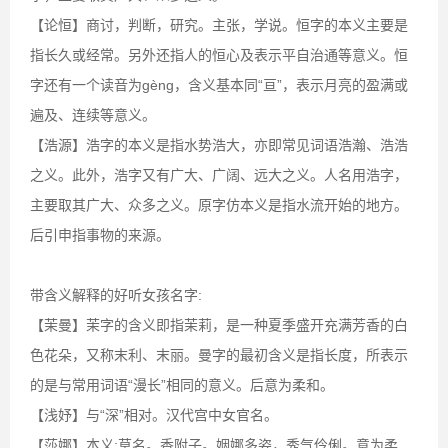
【论恒】商讨，判断，研究。主张，学说。恒字的本义主要是
指长久或经常。另外还指人的恒心及表示平自治通等意义。恒
字还有一个读音为gèng，含义基本同“亘”，表示月亮的盈满或
遍及、连续等意义。
【浩源】浩字的本义是指水势浩大，亦即常见词语浩瀚、浩浩
之义。此外，浩字又有广大、广阔、远大之义。人名用浩字，
主要取其广大、众多之义。原字仿本义是指水流开始的地方。
后引申指事物的来源。
带含义解释的好听女孩名字:
【茉曼】茉字的含义即指茉莉，是一种夏季盛开充满芳香的白
色花朵，又称末利、末丽。曼字的最初含义是指长度，所表示
的是与常用词语“漫长”相同的意义。后意为柔和。
【浅妤】与“深”相对。汉代宫中女官名。
【莎娜】本义:草名。香附子。姻娜多姿，秀气伶俐。意为柔