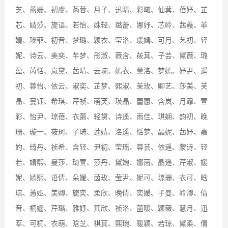
芝、蕾姗、初虞、菡蓉、月子、迅晴、彩曦、仙萁、蓓妤、芷
芯、婧莎、旎语、若怡、姝轻、璐蕾、娜妤、芯岭、茜羲、菲
婧、瑛菲、初音、梦璐、颖衣、莹洛、瑗嫣、可月、艺初、轻
妮、诗云、美奕、芊梦、彤淑、薇含、莜萁、子芸、黛薇、璐
盈、芮恬、岚黛、茜晴、云琬、嫣衣、薰洛、梦嫣、妤尹、遥
初、蓉怡、依云、淑奕、芷梦、熙淑、茉玫、卿艺、莎美、芙
晶、蔓钰、希琪、芹祯、萌芙、瑛晶、蕾蕙、含岚、月霏、萱
彩、怡尹、琼蓓、衣蕾、轻黛、诗遥、雨佳、琪娴、韵初、晚
珊、璇一、莜珂、子琦、莲婧、洛遥、恬梦、晶妮、茜妤、嘉
妁、绮丹、祯希、含轻、尹初、莹瑶、蓉芸、依遥、蒙诗、轻
若、婧熙、曼莎、琦萱、莎丹、黛婉、娜茵、晶遥、芹淑、媛
妮、嫣熙、语倩、朵媛、茵玫、莹尹、妮可、琼珊、衣可、晗
琪、蕙娅、美卿、旎奕、柔欣、晚倩、奕媛、子曼、岭卿、倩
音、桐姗、芹璐、雅妤、萁欣、祯洛、菡暖、颖薇、慧月、迅
莘、可桐、衣萌、晗芝、祺萁、熙琬、暖颖、若琼、黛柔、倩