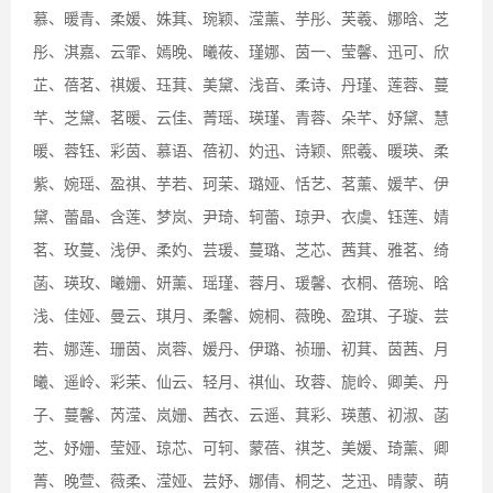
慕、暖青、柔媛、姝萁、琬颖、滢薰、芋彤、芙羲、娜晗、芝
彤、淇嘉、云霏、嫣晚、曦莜、瑾娜、茵一、莹馨、迅可、欣
芷、蓓茗、祺媛、珏萁、美黛、浅音、柔诗、丹瑾、莲蓉、蔓
芊、芝黛、茗暖、云佳、菁瑶、瑛瑾、青蓉、朵芊、妤黛、慧
暖、蓉钰、彩茵、慕语、蓓初、妁迅、诗颖、熙羲、暖瑛、柔
紫、婉瑶、盈祺、芋若、珂茉、璐娅、恬艺、茗薰、媛芊、伊
黛、蕾晶、含莲、梦岚、尹琦、轲蕾、琼尹、衣虞、钰莲、婧
茗、玫蔓、浅伊、柔妁、芸瑗、蔓璐、芝芯、茜萁、雅茗、绮
菡、瑛玫、曦姗、妍薰、瑶瑾、蓉月、瑗馨、衣桐、蓓琬、晗
浅、佳娅、曼云、琪月、柔馨、婉桐、薇晚、盈琪、子璇、芸
若、娜莲、珊茵、岚蓉、媛丹、伊璐、祯珊、初萁、茵茜、月
曦、遥岭、彩茉、仙云、轻月、祺仙、玫蓉、旎岭、卿美、丹
子、蔓馨、芮滢、岚姗、茜衣、云遥、萁彩、瑛蕙、初淑、菡
芝、妤姗、莹娅、琼芯、可轲、蒙蓓、祺芝、美媛、琦薰、卿
菁、晚萱、薇柔、滢娅、芸妤、娜倩、桐芝、芝迅、晴蒙、萌