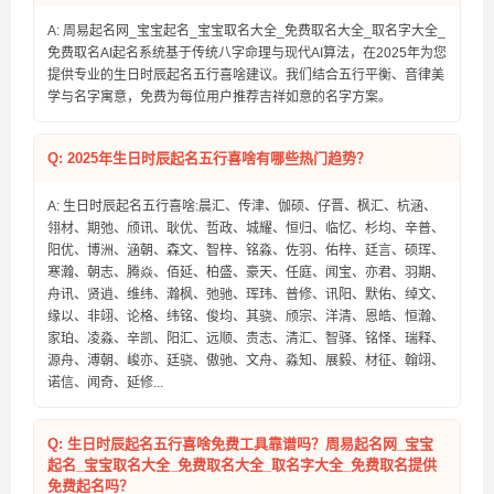
A: 周易起名网_宝宝起名_宝宝取名大全_免费取名大全_取名字大全_
免费取名AI起名系统基于传统八字命理与现代AI算法，在2025年为您
提供专业的生日时辰起名五行喜啥建议。我们结合五行平衡、音律美
学与名字寓意，免费为每位用户推荐吉祥如意的名字方案。
Q: 2025年生日时辰起名五行喜啥有哪些热门趋势？
A: 生日时辰起名五行喜啥:晨汇、传津、伽硕、仔晋、枫汇、杭涵、
翎材、期弛、颀讯、耿优、哲政、城耀、恒归、临忆、杉均、辛普、
阳优、博洲、涵朝、森文、智梓、铭淼、佐羽、佑梓、廷言、硕珲、
寒瀚、朝志、腾焱、佰延、柏盛、豪天、任庭、闻宝、亦君、羽期、
舟讯、贤逍、维纬、瀚枫、弛驰、珲玮、普修、讯阳、默佑、绰文、
缘以、非翊、论格、纬铭、俊均、其骁、颀宗、洋清、恩皓、恒瀚、
家珀、凌淼、辛凯、阳汇、远顺、贵志、清汇、智驿、铭怿、瑞释、
源舟、溥朝、峻亦、廷骁、傲驰、文舟、淼知、展毅、材征、翰翊、
诺信、闻奇、延修...
Q: 生日时辰起名五行喜啥免费工具靠谱吗？周易起名网_宝宝
起名_宝宝取名大全_免费取名大全_取名字大全_免费取名提供
免费起名吗？