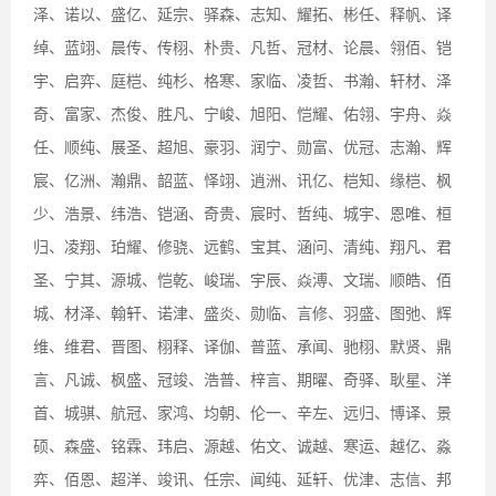
泽、诺以、盛亿、延宗、驿森、志知、耀拓、彬任、释帆、译
绰、蓝翊、晨传、传栩、朴贵、凡哲、冠材、论晨、翎佰、铠
宇、启弈、庭桤、纯杉、格寒、家临、凌哲、书瀚、轩材、泽
奇、富家、杰俊、胜凡、宁峻、旭阳、恺耀、佑翎、宇舟、焱
任、顺纯、展圣、超旭、豪羽、润宁、勋富、优冠、志瀚、辉
宸、亿洲、瀚鼎、韶蓝、怿翊、逍洲、讯亿、桤知、缘桤、枫
少、浩景、纬浩、铠涵、奇贵、宸时、哲纯、城宇、恩唯、桓
归、凌翔、珀耀、修骁、远鹤、宝其、涵问、清纯、翔凡、君
圣、宁其、源城、恺乾、峻瑞、宇辰、焱溥、文瑞、顺皓、佰
城、材泽、翰轩、诺津、盛炎、勋临、言修、羽盛、图弛、辉
维、维君、晋图、栩释、译伽、普蓝、承闻、驰栩、默贤、鼎
言、凡诚、枫盛、冠竣、浩普、梓言、期曜、奇驿、耿星、洋
首、城骐、航冠、家鸿、均朝、伦一、辛左、远归、博译、景
硕、森盛、铭霖、玮启、源越、佑文、诚越、寒运、越亿、淼
弈、佰恩、超洋、竣讯、任宗、闻纯、延轩、优津、志信、邦