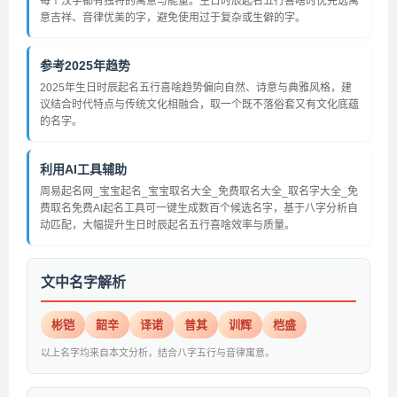
每个汉字都有独特的寓意与能量。生日时辰起名五行喜啥时优先选寓
意吉祥、音律优美的字，避免使用过于复杂或生僻的字。
参考2025年趋势
2025年生日时辰起名五行喜啥趋势偏向自然、诗意与典雅风格，建
议结合时代特点与传统文化相融合，取一个既不落俗套又有文化底蕴
的名字。
利用AI工具辅助
周易起名网_宝宝起名_宝宝取名大全_免费取名大全_取名字大全_免
费取名免费AI起名工具可一键生成数百个候选名字，基于八字分析自
动匹配，大幅提升生日时辰起名五行喜啥效率与质量。
文中名字解析
彬铠
韶辛
译诺
普其
训辉
桤盛
以上名字均来自本文分析，结合八字五行与音律寓意。