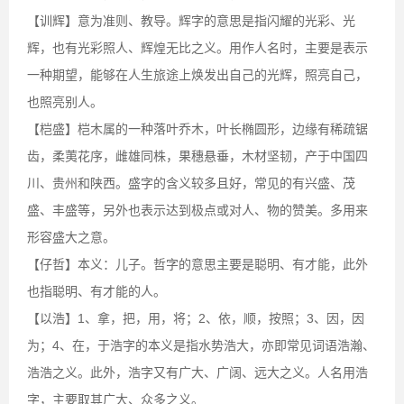
【训辉】意为准则、教导。辉字的意思是指闪耀的光彩、光
辉，也有光彩照人、辉煌无比之义。用作人名时，主要是表示
一种期望，能够在人生旅途上焕发出自己的光辉，照亮自己，
也照亮别人。
【桤盛】桤木属的一种落叶乔木，叶长椭圆形，边缘有稀疏锯
齿，柔荑花序，雌雄同株，果穗悬垂，木材坚韧，产于中国四
川、贵州和陕西。盛字的含义较多且好，常见的有兴盛、茂
盛、丰盛等，另外也表示达到极点或对人、物的赞美。多用来
形容盛大之意。
【仔哲】本义：儿子。哲字的意思主要是聪明、有才能，此外
也指聪明、有才能的人。
【以浩】1、拿，把，用，将；2、依，顺，按照；3、因，因
为；4、在，于浩字的本义是指水势浩大，亦即常见词语浩瀚、
浩浩之义。此外，浩字又有广大、广阔、远大之义。人名用浩
字，主要取其广大、众多之义。