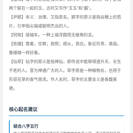
两个联在一起的玉，古时又写作“玉玉”和“觳”。
【尹颖】本义：治理，又指官名。颖字的原义是指谷穗上的苞
片，引申指尖端或聪明杰出的人。
【轲琬】接轴车。一种上端浑圆而无棱角的圭。
【依珊】靠着，仗赖；按照；顺从，答应。象征珍贵、美丽。
像珊瑚一样好看。
【仙菲】仙字的原义是指神仙，即传说中能够得道升天、长生
不老的人。意为神通广大的人。菲字原是一种植物名，也用于
形容花草的香气很浓。作人名时，菲字的主要含义是香馥美
艳。
核心起名建议
结合八字五行