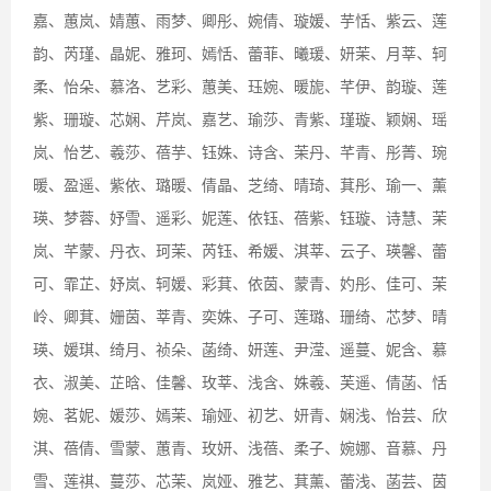
嘉、蕙岚、婧蕙、雨梦、卿彤、婉倩、璇媛、芋恬、紫云、莲
韵、芮瑾、晶妮、雅珂、嫣恬、蕾菲、曦瑗、妍茉、月莘、轲
柔、怡朵、慕洛、艺彩、蕙美、珏婉、暖旎、芊伊、韵璇、莲
紫、珊璇、芯娴、芹岚、嘉艺、瑜莎、青紫、瑾璇、颖娴、瑶
岚、怡艺、羲莎、蓓芋、钰姝、诗含、茉丹、芊青、彤菁、琬
暖、盈遥、紫依、璐暖、倩晶、芝绮、晴琦、萁彤、瑜一、薰
瑛、梦蓉、妤雪、遥彩、妮莲、依钰、蓓紫、钰璇、诗慧、茉
岚、芊蒙、丹衣、珂茉、芮钰、希媛、淇莘、云子、瑛馨、蕾
可、霏芷、妤岚、轲媛、彩萁、依茵、蒙青、妁彤、佳可、茉
岭、卿萁、姗茵、莘青、奕姝、子可、莲璐、珊绮、芯梦、晴
瑛、媛琪、绮月、祯朵、菡绮、妍莲、尹滢、遥蔓、妮含、慕
衣、淑美、芷晗、佳馨、玫莘、浅含、姝羲、芙遥、倩菡、恬
婉、茗妮、媛莎、嫣茉、瑜娅、初艺、妍青、娴浅、怡芸、欣
淇、蓓倩、雪蒙、蕙青、玫妍、浅蓓、柔子、婉娜、音慕、丹
雪、莲祺、蔓莎、芯茉、岚娅、雅艺、萁薰、蕾浅、菡芸、茵