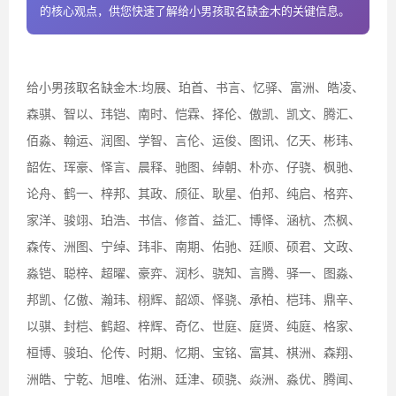
的核心观点，供您快速了解给小男孩取名缺金木的关键信息。
给小男孩取名缺金木:均展、珀首、书言、忆驿、富洲、皓凌、
森骐、智以、玮铠、南时、恺霖、择伦、傲凯、凯文、腾汇、
佰淼、翰运、润图、学智、言伦、运俊、图讯、亿天、彬玮、
韶佐、珲豪、怿言、晨释、驰图、绰朝、朴亦、仔骁、枫驰、
论舟、鹤一、梓邦、其政、颀征、耿星、伯邦、纯启、格弈、
家洋、骏翊、珀浩、书信、修首、益汇、博怿、涵杭、杰枫、
森传、洲图、宁绰、玮非、南期、佑驰、廷顺、硕君、文政、
淼铠、聪梓、超曜、豪弈、润杉、骁知、言腾、驿一、图淼、
邦凯、亿傲、瀚玮、栩辉、韶颂、怿骁、承柏、桤玮、鼎辛、
以骐、封桤、鹤超、梓辉、奇亿、世庭、庭贤、纯庭、格家、
桓博、骏珀、伦传、时期、忆期、宝铭、富其、棋洲、森翔、
洲皓、宁乾、旭唯、佑洲、廷津、硕骁、焱洲、淼优、腾闻、