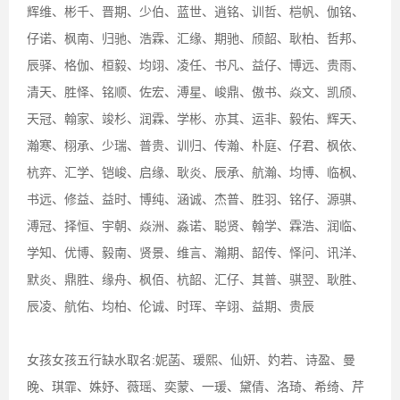
辉维、彬千、晋期、少伯、蓝世、逍铭、训哲、桤帆、伽铭、
仔诺、枫南、归驰、浩霖、汇缘、期驰、颀韶、耿柏、哲邦、
辰驿、格伽、桓毅、均翊、凌任、书凡、益仔、博远、贵雨、
清天、胜怿、铭顺、佐宏、溥星、峻鼎、傲书、焱文、凯颀、
天冠、翰家、竣杉、润霖、学彬、亦其、运非、毅佑、辉天、
瀚寒、栩承、少瑞、普贵、训归、传瀚、朴庭、仔君、枫依、
杭弈、汇学、铠峻、启缘、耿炎、辰承、航瀚、均博、临枫、
书远、修益、益时、博纯、涵诚、杰普、胜羽、铭仔、源骐、
溥冠、择恒、宇朝、焱洲、淼诺、聪贤、翰学、霖浩、润临、
学知、优博、毅南、贤景、维言、瀚期、韶传、怿问、讯洋、
默炎、鼎胜、缘舟、枫佰、杭韶、汇仔、其普、骐翌、耿胜、
辰凌、航佑、均柏、伦诚、时珲、辛翊、益期、贵辰
女孩女孩五行缺水取名:妮菡、瑗熙、仙妍、妁若、诗盈、曼
晚、琪霏、姝妤、薇瑶、奕蒙、一瑗、黛倩、洛琦、希绮、芹