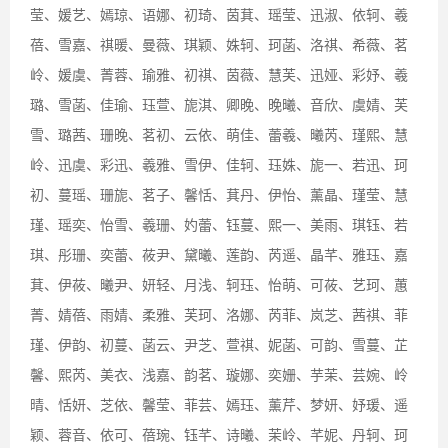
莹、媛艺、嫣琼、语娜、初琦、茵萁、瑶莹、迅淑、依轲、羲
蓓、雪嘉、祺暖、曼薇、琪颖、姝轲、珂菡、洛祺、希薇、茗
岭、媛虞、菁蓉、瑜雅、初祺、茵薇、慧芙、迅娅、彩妤、羲
璐、雪菡、佳瑜、珏萱、旎淇、卿晚、晚曦、音欣、虞婧、芙
雪、璐茜、珊晚、茗初、云依、萌佳、蕾羲、曦芮、瑾熙、慧
岭、迅虞、彩迅、羲雅、雪伊、佳轲、珏姝、旎一、若迅、珂
初、蔓瑶、珊旎、茗子、馨恬、萁丹、伊怡、薰晶、瑾莹、慧
瑾、瑶奕、怡雪、羲珊、妁蕾、钰蔓、熙一、美雨、琪钰、若
琪、彤珊、奕蕾、莜尹、黛曦、莲韵、芮遥、晶芊、雅珏、嘉
萁、伊莜、曦尹、妍轻、月浅、轲珏、怡萌、可莜、艺珂、蕙
菁、婧蓓、雨婧、柔雅、芙珂、洛娜、芮菲、岚芝、茜祺、菲
瑾、伊韵、初蔓、菡云、尹芝、萱祺、妮菡、可韵、雪蔓、芷
馨、熙芮、美衣、浅嘉、韵茗、璇娜、奕姗、芋茉、芸婉、岭
晴、恬妍、芝依、馨莹、菲芸、嫣珏、薰芹、梦妍、妤瑗、遥
颖、蓉音、依可、蓓琬、钰芊、诗曦、茉岭、芊妮、丹轲、珂