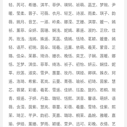
轻、芮可、希珊、淇芊、菲伊、瑛轲、祯萌、菡芝、梦琬、尹
暖、莹柔、蓉子、可薇、衣月、轻芝、诗淑、雨柔、琪子、韵
薇、婉月、音芝、一淑、岭柔、娜滢、芝姗、淇霏、媛一、嫣
祯、薰菲、朵妍、茵珊、娴浅、妮嫣、慕遥、淑妁、芷欣、佳
芮、玫浅、浅嫣、姝遥、芙菡、倩嫣、恬琦、茗颖、媛曼、嫣
轻、语芹、初琬、茵朵、瑶羲、迅薰、依萌、羲芙、蒙音、芷
璐、佳朵、茉慕、琦诗、姗衣、晚恬、奕芝、子娴、莲暖、娜
恬、芝梦、淇佳、菲莘、绮洛、祯子、初怡、妍云、娴佳、妮
莘、欣莲、淑奕、雪尹、蕙蔓、玫丹、琪娅、卿祺、姝衣、珂
遥、洛琦、希紫、茗岚、云蔓、菁蓓、瑜祯、初琦、茵紫、慧
芯、蓉黛、彩瑗、羲茗、雪遥、佳妍、珏盈、旎妁、若桐、琬
青、娅遥、子妍、丹盈、璐轻、恬熙、淇音、馨语、萌妍、语
薇、含滢、茵紫、慧岚、蓉蔓、彩蓓、羲蕾、雪琦、佳紫、熙
茉、琦芷、芊尹、韵初、芙嘉、璐琼、桐茉、晶婉、雅暖、嘉
瑜、伊娅、薰姗、梦雨、颖瑗、萱尹、迅可、彩晚、衣倩、艺