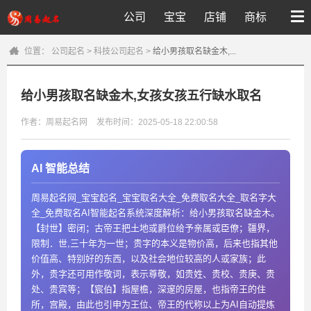
公司
宝宝
店铺
商标
位置：
公司起名
>
科技公司起名
>
给小男孩取名缺金木,...
给小男孩取名缺金木,女孩女孩五行缺水取名
作者：周易起名网
发布时间：2025-05-18 22:00:58
AI 智能总结
周易起名网_宝宝起名_宝宝取名大全_免费取名大全_取名字大
全_免费取名AI智能起名系统深度解析：给小男孩取名缺金木。
【封世】密闭；古帝王把土地或爵位给予亲属或臣僚；疆界，
限制．世,三十年为一世；贵字的本义是物价高，后来也指其他
价值高、特别好的东西，以及社会地位较高的人或家族；此
外，贵字还可用作敬词，表示尊敬，如贵姓、贵校、贵庚、贵
处、贵宾等；【宸伯】指屋檐，深邃的房屋，也指帝王的住
所，宫殿，由此也引申为王位、帝王的代称以上为AI自动提炼