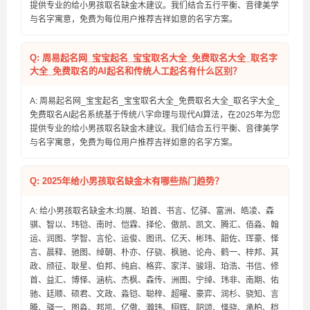
提供专业的给小男孩取名缺金木建议。我们结合五行平衡、音律美学
与名字寓意，免费为每位用户推荐吉祥如意的名字方案。
Q: 周易起名网_宝宝起名_宝宝取名大全_免费取名大全_取名字
大全_免费取名的AI起名和传统人工起名有什么区别？
A: 周易起名网_宝宝起名_宝宝取名大全_免费取名大全_取名字大全_
免费取名AI起名系统基于传统八字命理与现代AI算法，在2025年为您
提供专业的给小男孩取名缺金木建议。我们结合五行平衡、音律美学
与名字寓意，免费为每位用户推荐吉祥如意的名字方案。
Q: 2025年给小男孩取名缺金木有哪些热门趋势？
A: 给小男孩取名缺金木:均展、珀首、书言、忆驿、富洲、皓凌、森
骐、智以、玮铠、南时、恺霖、择伦、傲凯、凯文、腾汇、佰淼、翰
运、润图、学智、言伦、运俊、图讯、亿天、彬玮、韶佐、珲豪、怿
言、晨释、驰图、绰朝、朴亦、仔骁、枫驰、论舟、鹤一、梓邦、其
政、颀征、耿星、伯邦、纯启、格弈、家洋、骏翊、珀浩、书信、修
首、益汇、博怿、涵杭、杰枫、森传、洲图、宁绰、玮非、南期、佑
驰、廷顺、硕君、文政、淼铠、聪梓、超曜、豪弈、润杉、骁知、言
腾、驿一、图淼、邦凯、亿傲、瀚玮、栩辉、韶颂、怿骁、承柏、桤