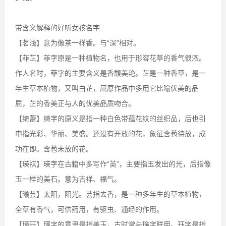
带含义解释的好听女孩名字:
【茗浅】意为像茶一样香。与“深”相对。
【菲芷】菲字原是一种植物名，也用于形容花草的香气很浓。
作人名时，菲字的主要含义是香馥美艳。芷是一种香草，是一
年生草本植物，又叫白芷，屈原作品中多用它比喻优美的品
质，芷的香美正与人的优美品质吻合。
【绮蕾】绮字的原义是指一种白色带蕴花纹的丝织品，后也引
申指光彩、华丽、美盛。还没有开放的花，象征含苞待放，成
功在即。含苞未放的花。
【瑛祺】瑛字在古籍中多写作“英”，主要指玉发出的光，后指像
玉一样的美石。意为吉祥、福气。
【曦芸】太阳，阳光。芸指去香，是一种多年生的草本植物，
全草有香气，可供药用，有驱虫、通经的作用。
【瑾珏】瑾字的意思是指美玉，古时常与瑜字联用。珏字是指