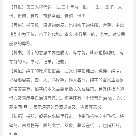
【其世】第三人称代词。世,三十年为一世。一生;一辈子。人
世，世间，世界。可起名如：世超、世杰。
【宸伯】指屋檐，深邃的房屋，也指帝王的住所，宫殿，由此
也引申为王位、帝王的代称。本义:排行第一的，老大。对父辈
戚友的尊称。
【哲书】哲字的意思主要是聪明、有才能，此外也指聪明、有
才能的人。书写，记录，记载。
【纯恒】纯字的原义指蚕丝，后又引申指纯正、纯粹、纯净，
以及形容美、善、大、笃厚等。作人名时，纯字的含义主要是
纯洁美善等。恒字的本义主要是指长久或经常。另外还指人的
恒心及表示平自治通等意义。恒字还有一个读音为gèng，含义
基本同“亘”，表示月亮的盈满或遍及、连续等意义。
【航拓】指船、舰等在水域里行走，也指飞机在空中飞行。将
碑刻、古器物等上面的文字、图像，摹印在纸上，也指开辟，
扩充。