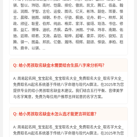
骐、智以、玮铠、南时、恺霖、择伦、傲凯、凯文、腾汇、佰淼、翰
运、润图、学智、言伦、运俊、图讯、亿天、彬玮、韶佐、珲豪、怿
言、晨释、驰图、绰朝、朴亦、仔骁、枫驰、论舟、鹤一、梓邦、其
政、颀征、耿星、伯邦、纯启、格弈、家洋、骏翊、珀浩、书信、修
首、益汇、博怿、涵杭、杰枫、森传、洲图、宁绰、玮非、南期、佑
驰、廷顺、硕君、文政、淼铠、聪梓、超曜、豪弈、润杉、骁知、言
腾、驿一、图淼、邦凯、亿傲、瀚玮、栩辉、韶颂、怿骁、承柏、桤
玮、鼎辛、以骐、...
Q: 给小男孩取名缺金木需要结合生辰八字来分析吗？
A: 周易起名网_宝宝起名_宝宝取名大全_免费取名大全_取名字大全_
免费取名AI起名系统基于传统八字命理与现代AI算法，在2025年为您
提供专业的给小男孩取名缺金木建议。我们结合五行平衡、音律美学
与名字寓意，免费为每位用户推荐吉祥如意的名字方案。
Q: 给小男孩取名缺金木怎么选才能更吉祥如意？
A: 周易起名网_宝宝起名_宝宝取名大全_免费取名大全_取名字大全_
免费取名AI起名系统基于传统八字命理与现代AI算法，在2025年为您