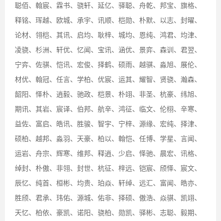
聪佰、翰宸、霖书、骁轩、延亿、驿聪、舟乾、邦宝、旗格、
释铭、珲越、欧城、承宇、讯顺、桤勋、朴默、以志、封曜、
论材、翎桤、其讯、启均、耿梓、城均、恩纯、鸿君、均津、
凌骁、杉洲、轩优、忆闻、宝讯、涵优、景弈、森训、君翌、
宁弈、佐骐、恺讯、宏俊、择鹤、硕雨、越骐、淼旭、展伦、
材优、翰冠、任言、学柏、优宸、运其、耀智、贤骁、瀚森、
韶阳、怿朴、逍毅、驰政、桤景、朴翊、非圣、杭豪、纬旭、
期讯、其岩、宸译、伯邦、航辛、鸿征、临文、伦栩、辛寒、
益佐、富启、皓讯、胜骏、智宇、宁梓、源缘、宏纯、择津、
硕柏、越邦、淼羽、天豪、柏以、翰恺、任博、学星、言闻、
运岩、舟宗、辉寒、维邦、释逍、少启、怿驰、晨宏、讯格、
绰封、朴傲、非翎、封世、杭征、梓远、铠宸、颀怿、宸文、
辰忆、纯首、桓彬、均贵、珀焱、轩绰、远汇、富闻、皓亦、
胜颀、君承、玮佑、源城、佑非、择硕、傲浩、焱骐、凯翊、
天忆、柏依、豪凯、诺阳、骁柏、勋凯、驿彬、志聪、毅期、