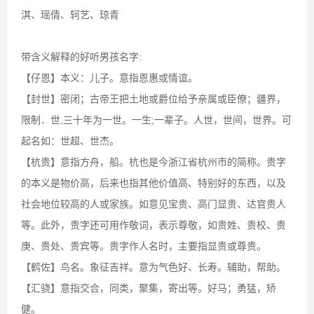
淇、瑶倩、轲艺、琼青
带含义解释的好听男孩名字:
【仔恩】本义：儿子。意指恩惠或情谊。
【封世】密闭；古帝王把土地或爵位给予亲属或臣僚；疆界，
限制．世,三十年为一世。一生;一辈子。人世，世间，世界。可
起名如：世超、世杰。
【杭贵】意指方舟，船。杭也是今浙江省杭州市的简称。贵字
的本义是物价高，后来也指其他价值高、特别好的东西，以及
社会地位较高的人或家族。如意见宝贵、高门显贵、达官贵人
等。此外，贵字还可用作敬词，表示尊敬，如贵姓、贵校、贵
庚、贵处、贵宾等。贵字作人名时，主要指显贵或尊贵。
【鹤佐】鸟名。象征吉祥。意为气色好、长寿。辅助，帮助。
【汇骁】意指交合，同类，聚集，寄出等。好马；勇猛，矫
健。