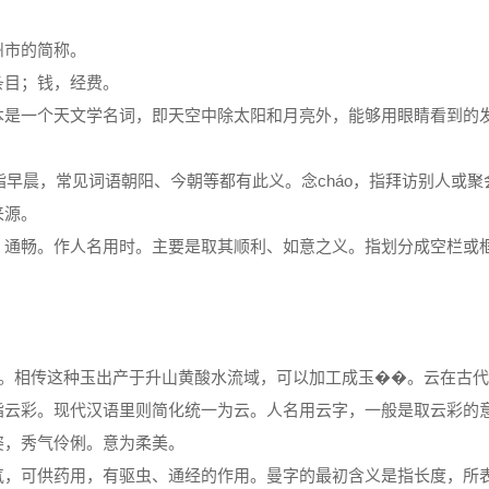
州市的简称。
条目；钱，经费。
本是一个天文学名词，即天空中除太阳和月亮外，能够用眼睛看到的
指早晨，常见词语朝阳、今朝等都有此义。念cháo，指拜访别人或聚
来源。
、通畅。作人名用时。主要是取其顺利、如意之义。指划分成空栏或
睿”。相传这种玉出产于升山黄酸水流域，可以加工成玉��。云在古
指云彩。现代汉语里则简化统一为云。人名用云字，一般是取云彩的
姿，秀气伶俐。意为柔美。
气，可供药用，有驱虫、通经的作用。曼字的最初含义是指长度，所