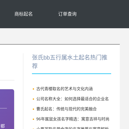
商标起名
订单查询
张氏bb五行属水土起名热门推
荐
古代青楼取名的艺术与文化内涵
公司名称大全：如何选择最适合的企业名
称
曹氏起名：传统与现代的完美融合
96年属鼠女孩名字精选：寓意吉祥与时尚
情都