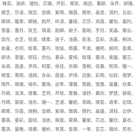
、姝奕、洛妍、珊怡、芯璐、芹彩、菁玫、嫣迅、薰颖、朵芹、妍珊
、卿芝、莎语、琬芸、音婧、紫晴、璐茵、倩依、晶莹、淇妁、云初
、婧祺、暖茉、卿婉、韵芹、岭淇、蔓娅、芯莎、岚蓓、馨怡、嘉妁
、雪曼、蕙月、玫芝、琪淑、韵卿、婉子、盈琬、芋月、芙晶、娜云
、琼月、衣芝、轻淑、婧柔、玫子、浅薇、若洛、芸彩、洛嘉、桐诗
、依曼、衣珂、晗菁、蕙丹、玫娅、雨蕙、芊淑、姗熙、婉珂、盈菁
、妍诗、萱璇、轲钰、欣仙、慕朵、蒙绮、晗瑾、蕙诗、美璇、暖芷
、朵淑、菡虞、尹芮、轲蒙、依佳、衣卿、雪桐、佳薰、熙芮、暖一
、晴雪、菁雨、语嫣、含朵、茵遥、尹琦、迅紫、彩雨、仙轻、蓓梦
、晴芹、萌珊、绮彤、蕾琦、初莘、瑾雅、慧颖、莹茜、瑗蔓、欣柔
、丹萌、洛淇、倩薰、芝珂、芹玫、菁雅、语妤、薰欣、梦慧、颖莜
、丹晴、黛莜、洛彤、珊一、芝语、馨妮、菲嫣、瑛茗、语莘、初琪
、卿菁、莎茵、琬桐、音卿、紫瑛、璐蓉、倩妁、晶瑗、淇轻、云伊
、蕙蓓、曼彩、旎轻、浅依、姝旎、黛薇、蔓紫、芯迅、馨欣、嘉衣
、蕙淇、曼晚、琦慕、姗岭、莘萁、音黛、一莘、芸芷、璐欣、芮衣