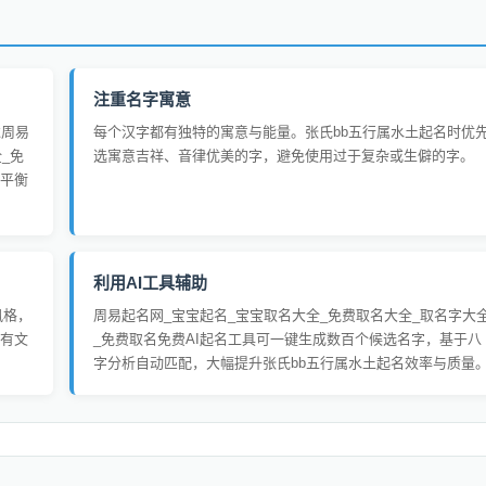
注重名字寓意
过周易
每个汉字都有独特的寓意与能量。张氏bb五行属水土起名时优
_免
选寓意吉祥、音律优美的字，避免使用过于复杂或生僻的字。
平衡
利用AI工具辅助
风格，
周易起名网_宝宝起名_宝宝取名大全_免费取名大全_取名字大
有文
_免费取名免费AI起名工具可一键生成数百个候选名字，基于八
字分析自动匹配，大幅提升张氏bb五行属水土起名效率与质量