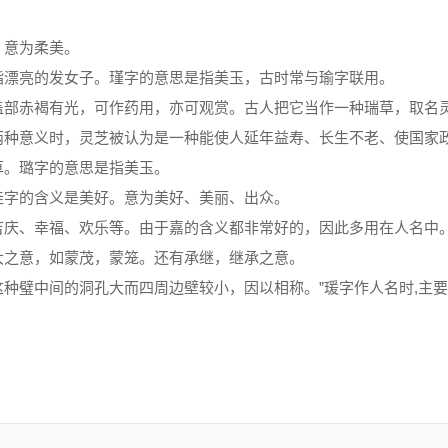
。意为柔美。
指漂亮的发女子。瑾字的意思是指美玉，古时常与瑜字联用。
盖部赤褐有光，可作药用，亦可观赏。古人把它当作一种瑞草，取名
两种意义时，灵芝被认为是一种能使人延年益寿、长生不老、使国家
草。璐字的意思是指美玉。
佳字的含义是美好。意为美好、美丽、出众。
吉庆、幸福、欢乐等。由于嘉的含义都非常好的，因此多用在人名中
大之意，如蒙茂，蒙笼。还有承继，继承之意。
种璧中间的洞孔大而四周边壁较小，因以相称。”瑗字作人名时,主