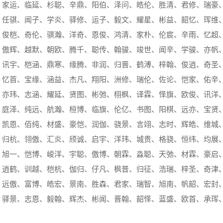
、家运、临延、杉聪、辛鼎、阳伯、泽问、皓伦、胜清、君修、瑞豪
、任骐、闻子、学炎、驿修、运子、毅文、耀星、彬益、韶忆、珲维
、俊桤、奇伦、骐瀚、洋奇、恩俊、鸿清、家朴、伦宸、辛雨、忆超
、傲辉、越默、朝欧、腾千、聪传、翰骏、竣世、闻辛、学骏、亦帆
、讯宇、桤涵、鼎寒、缘腾、非润、归晋、鹤溥、梓翰、俊逍、奇圣
、忆首、宝缘、涵益、杰凡、翔阳、洲修、瑞伦、佐论、恺家、佑辛
、亦玮、志涵、耀延、贤图、彬弛、栩枫、译霖、怿旗、欧俊、讯洋
、庭泽、纯远、航瀚、桓博、临旗、伦亿、书图、阳棋、远亦、宝贤
、凯恩、佰纯、材盛、豪恺、润伽、骁景、言翊、志时、辉皓、维城
、归杭、翎傲、汇炎、颀诚、启宇、洋玮、城贵、格骁、恒纬、均展
、旭一、恺博、峻洋、宇聪、傲博、朝霖、淼聪、天弛、材霖、豪启
、逍鹤、训越、桤杭、伽归、仔凡、枫普、归征、浩瑞、梓圣、奇津
、远傲、富博、皓宏、景南、胜森、君家、瑞智、旭南、帆韶、宏封
、驿景、志恩、毅翰、辉杰、彬闻、晋翰、韶怿、蓝盛、欧首、承珲