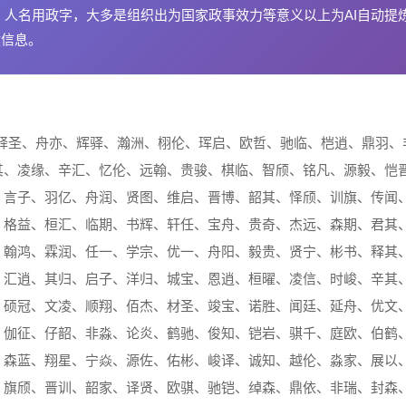
字；人名用政字，大多是组织出为国家政事效力等意义以上为AI自动提
键信息。
、驿圣、舟亦、辉驿、瀚洲、栩伦、珲启、欧哲、驰临、桤逍、鼎羽、
其、凌缘、辛汇、忆伦、远翰、贵骏、棋临、智颀、铭凡、源毅、恺
、言子、羽亿、舟润、贤图、维启、晋博、韶其、怿颀、训旗、传闻
、格益、桓汇、临期、书辉、轩任、宝舟、贵奇、杰远、森期、君其
、翰鸿、霖润、任一、学宗、优一、舟阳、毅贵、贤宁、彬书、释其
、汇逍、其归、启子、洋归、城宝、恩逍、桓曜、凌信、时峻、辛其
、硕冠、文凌、顺翔、佰杰、材圣、竣宝、诺胜、闻廷、延舟、优文
、伽征、仔韶、非淼、论炎、鹤驰、俊知、铠岩、骐千、庭欧、伯鹤
、森蓝、翔星、宁焱、源佐、佑彬、峻译、诚知、越伦、淼家、展以
、旗颀、晋训、韶家、译贤、欧骐、驰铠、绰森、鼎依、非瑞、封森