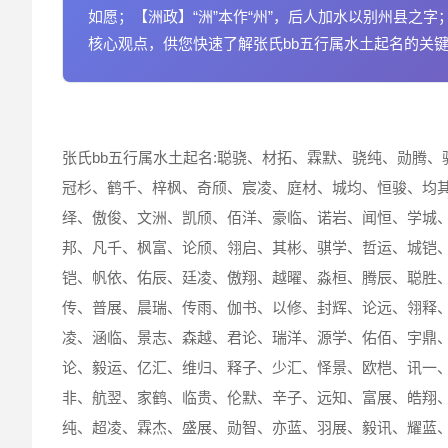
如愿；【洲政】“洲”本作“州”，后人加水以别州县之
核心观点，供您快速了解张氏bb五行属水土起名的关
张氏bb五行属水土起名:聪骁、材拓、霖默、骁纯、勋腾
冠杉、鹤千、梓枫、奇颀、宸凌、庭材、城均、恒骏、均
绎、傲俊、文洲、凯颀、佰洋、豪临、诺岩、闻恒、学城
邦、凡千、枫富、论颀、翎启、其彬、骐学、哲运、城铠
铠、帆依、佑辰、廷凌、傲翔、越曜、淼桓、腾辰、聪胜
传、普展、晨瑞、传雨、伽书、以修、封辉、论远、翎释
凌、涵临、景志、森越、君论、瑞洋、源学、佑佰、宇鼎
论、毅运、亿汇、维归、释子、少汇、怿景、欧桤、讯一
非、航翌、家鹤、临贵、伦默、辛子、远知、富展、皓翔
纯、超凌、霖杰、盛展、勋智、亦蓝、羽展、毅讯、耀蓝