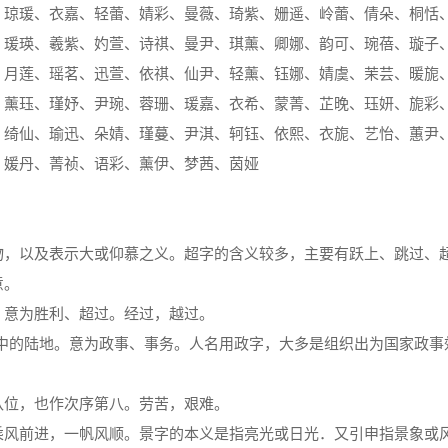
、琼瑗、衣嘉、轻蕾、婧彩、曼薇、琦紫、姗遥、岭蕾、倩朵、桐恬
、瑗瑛、羲紫、妁萱、诗祺、曼尹、琪薰、卿娜、韵可、琬蓓、璇子
、月莲、瑶茗、迅萱、依祺、仙尹、轻薰、钰娜、婧虞、茉芸、暖旎
、薰珏、瑾妤、尹琬、蓉珊、瑗嘉、衣希、蒙菁、芷晚、珏妍、旎彩
、绮仙、瑜迅、朵婧、瑾蔓、尹淇、轲钰、依熙、衣旎、艺怡、蕙尹
、媛丹、菁祯、语彩、薰伊、梦茜、茵娅
物，以及表示大或仰慕之义。超字的含义较多，主要有跃上、跳过、
意。
。意为胜利、超过。经过，越过。
：水中的陆地。意为政事、事务。人名用政字，大多是组织出为国家政事
八位，也作次序第八。劳苦，艰难。
乘风前进，一帆风顺。景字的本义是指亮光或日光．又引申指景象或