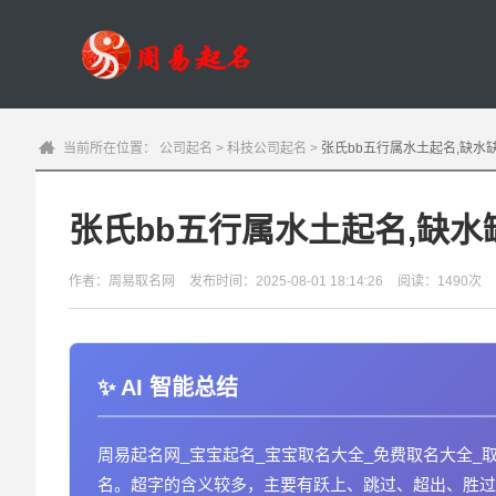
当前所在位置：
公司起名
>
科技公司起名
>
张氏bb五行属水土起名,缺水
张氏bb五行属水土起名,缺
作者：周易取名网
发布时间：2025-08-01 18:14:26
阅读：1490次
AI 智能总结
周易起名网_宝宝起名_宝宝取名大全_免费取名大全_
名。超字的含义较多，主要有跃上、跳过、超出、胜过