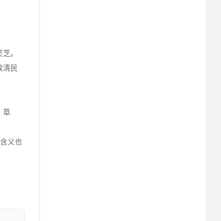
灵芝。
政清民
。草
要含义也