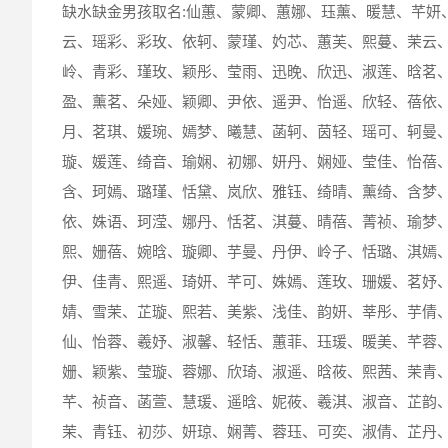
缺水缺金男孩取名:仙蕙、蒙卿、蕙娜、珏薰、暖慧、芊妍
云、瑶彩、彩玫、依轲、蒙瑾、妁芯、蕙芙、熙蔓、茉云
岭、青彩、瑾玫、颖彤、莹雨、迅晚、欣迅、淑莲、晗茗
盈、薰茗、朵娅、颖卿、尹依、遥尹、怡遥、欣轻、蓓依
月、茗琪、媛琬、嫣梦、曦慧、菡轲、茵轻、瑶可、轲曼
璇、媛莲、绮音、瑜娴、初娜、妍丹、娴娅、莹佳、怡蓓
含、珂嫣、璐瑾、恬黛、岚欣、雅钰、绮晴、薰绮、含梦
依、姝语、珂滢、娜丹、恬茗、淇蔓、晴蓓、菁祯、瑜梦
熙、姗蓓、婉晗、璇卿、芋曼、丹伊、岭子、恬璐、淇嫣
伊、佳青、熙遥、琦妍、芊可、姝嫣、莲玫、珊媛、茗妤
婧、雪茉、芷璇、熙若、美紫、浅佳、韵妍、莘彤、芋倩
仙、怡蓉、羲妤、淑馨、轻恬、蕙菲、珏瑗、暖美、芊蓉
姗、颖紫、莹璇、蓉娜、欣琦、淑遥、晗莜、熙茜、茉青
芊、祯音、菡萱、慧瑗、遥晗、妮莜、羲淇、淑音、芷韵
茉、青钰、初莎、妍琼、娴菁、蓉珏、可奕、淑倩、芷丹