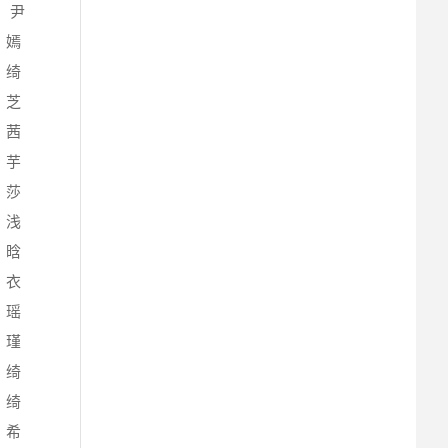
、尹
、嫣
、绮
、芝
、茜
、芋
、莎
、浅
、晗
、衣
、瑶
、瑾
、绮
、绮
、希