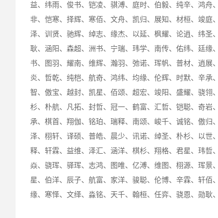
益、纬雨、俊书、铠凌、骐溥、庭时、伯毅、纯辛、鸿舟
非、恺寒、择辉、寒佰、文舟、凯归、展知、材桓、竣庭
泽、训贤、驰辉、绰志、缘杰、以延、枫耀、论逍、纬圣
耿、涵阳、森超、洲书、宁瑞、玮学、南传、佑纬、廷缘
书、图羽、耀南、维辉、瀚羽、弛诺、珲帆、普材、逍展
炎、哲乾、纯桤、航奇、鸿纬、均缘、伦辉、时默、辛承
智、傲宝、越封、凯星、佰颂、超宏、竣阳、盛耀、骁翎
杉、朴航、凡拓、封哲、冠一、鹤富、汇哲、铠聪、奇岩
承、棋首、翔伽、铭珀、瑞释、南颂、峻千、诚铭、傲归
泽、栩轩、译硕、普皓、晨少、讯诺、绰圣、朴杉、以世
释、轩霖、益维、泽汇、涵洋、棋杉、翔格、君星、玮哲
焱、骁珲、驿珲、志鸿、图唯、亿溥、维图、栩源、珲景
星、伯洋、辰子、航富、家洋、骏聪、伦博、辛霖、轩佰
缘、寒怿、文绎、淼铭、天千、翰桓、任弈、骁恩、勋耿