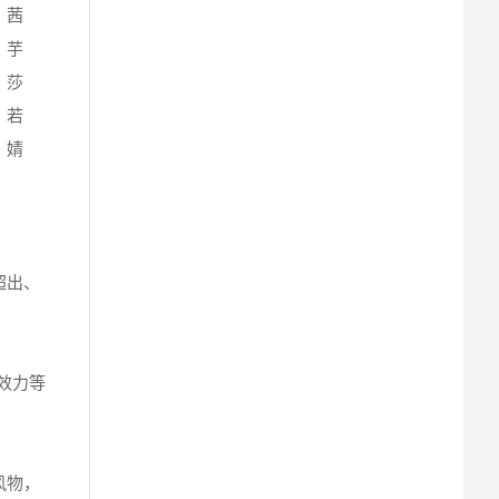
、茜
、芋
、莎
、若
、婧
超出、
效力等
风物，