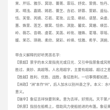
茉、芹钰、雅莎、萁琼、蕾菁、霏珏、妤奕、萱倩、怡丹
芙、晴浅、嘉婧、嫣若、蕾芝、含初、妍蓉、萱颖、遥仙
恬、芙雪、芮婧、芯若、茗玫、云滢、萌祯、语慧、朵虞
蕙、姝萱、莲芝、娜萁、恬依、淇旎、馨奕、萁姗、瑛芸
岭、薇芯、音萌、虞茗、芙菡、岭玫、珊姝、茗瑾、菲瑶
媛、茉芯、琪萌、柔欣、黛彩、岭瑛、恬雅、希芋、淇婉
带含义解释的好听男孩名字:
【景超】景字的本义是指亮光或日光．又引申指景象或风
胜过、美妙、高超等。人名用超字，主要有超越、超过之
【胜越】胜利、优胜、战胜，象征胜利，一切事情都如愿
【洲政】“洲”本作“州”，后人加水以别州县之字。本义
意义。
【瑞辛】象征吉祥快要到来。意为吉祥，好预兆。天干第
【帆景】指挂在船桅上，借助风力使船前进的布篷。象征