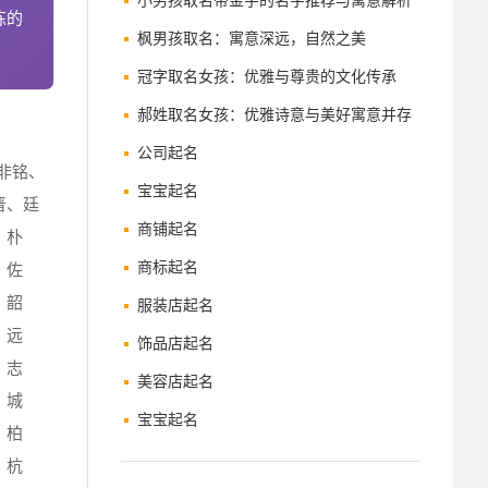
并存的命名指南
小男孩取名带金字的名字推荐与寓意解析
炼的
枫男孩取名：寓意深远，自然之美
冠字取名女孩：优雅与尊贵的文化传承
郝姓取名女孩：优雅诗意与美好寓意并存
的精选名字
公司起名
非铭、
宝宝起名
晋、廷
商铺起名
、朴
商标起名
、佐
、韶
服装店起名
、远
饰品店起名
、志
美容店起名
、城
宝宝起名
、柏
、杭