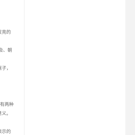
发亮的
会、朝
框子，
代有两种
意义。
表示的