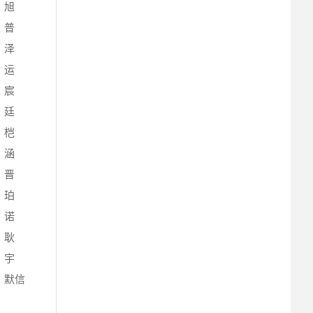
、旭
、普
、泽
、运
、宸
、廷
、桤
、涵
、晋
、珀
、诺
、耿
、宇
、默信