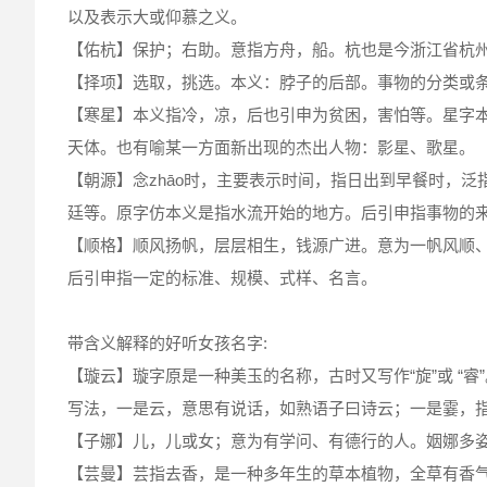
以及表示大或仰慕之义。
【佑杭】保护；右助。意指方舟，船。杭也是今浙江省杭
【择项】选取，挑选。本义：脖子的后部。事物的分类或
【寒星】本义指冷，凉，后也引申为贫困，害怕等。星字
天体。也有喻某一方面新出现的杰出人物：影星、歌星。
【朝源】念zhāo时，主要表示时间，指日出到早餐时，泛
廷等。原字仿本义是指水流开始的地方。后引申指事物的
【顺格】顺风扬帆，层层相生，钱源广进。意为一帆风顺
后引申指一定的标准、规模、式样、名言。
带含义解释的好听女孩名字:
【璇云】璇字原是一种美玉的名称，古时又写作“旋”或 “
写法，一是云，意思有说话，如熟语子曰诗云；一是霎，
【子娜】儿，儿或女；意为有学问、有德行的人。姻娜多
【芸曼】芸指去香，是一种多年生的草本植物，全草有香