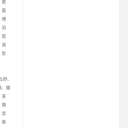
、君
、晨
、博
、羽
、恩
、诺
、哲
云妤、
晗、媛
、芙
、璐
、音
、美