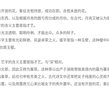
。
有开放的花，象征含苞待放，成功在即。含苞未放的花。
的东西，以及根据月亮的圆亏而分成的月份。在古代，月亮又被认为
字的含义主要是指才艺。
示光洁透明、聪明伶俐、才能出众。众多的样子。
彩字主要有光彩鲜艳、风姿卓荣之义。瑗字是指一种玉壁，这种璧中
义也是玉璧。
艺字的含义主要是指才艺。与“深”相对。
除灾邪，因此又称为薰草。这种草以出产于湖南零陵县境内的最为著
指香草，后也引申有芳美之义，古代诗文中还常把女子纯美的心灵称
美蕙，以及用蕙质兰心来比喻女子的秀外蕙中。还没有开放的花，象