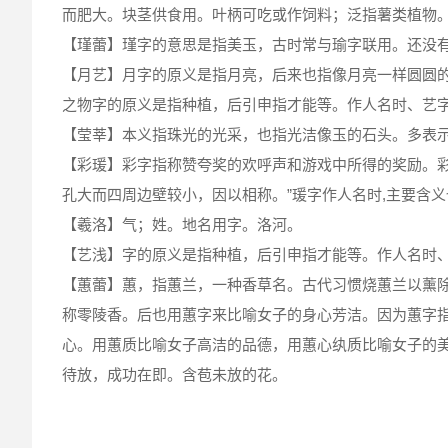
而肥大。块茎供食用。叶柄可吃或作饲料；泛指薯类植物
【瑾蕾】瑾字的意思是指美玉，古时常与瑜字联用。还没
【月艺】月字的原义是指月亮，后来也指像月亮一样圆圆
之物字的原义是指种植，后引申指才能等。作人名时、艺
【莹莘】本义指珠光的光采，也指光洁像玉的石头。多表
【彩瑗】彩字指称赞夸奖的欢呼声和游戏中所得的奖励。
孔大而四周边壁较小，因以相称。”瑗字作人名时,主要含
【羲洛】气；姓。地名用字。洛河。
【艺浅】字的原义是指种植，后引申指才能等。作人名时、
【蕙蕾】蕙，指蕙兰，一种香草名。古代习惯烧蕙兰以薰
称零陵香。后也用蕙字来比喻女子的身心芳洁。因为蕙字
心。用蕙质比喻女子高洁的品德，用蕙心纨质比喻女子的
待放，成功在即。含苞未放的花。