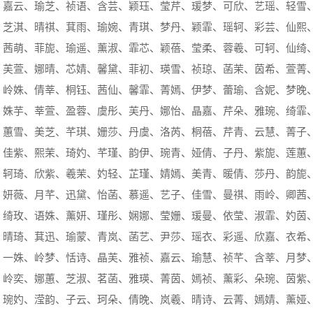
、嘉云、瑜芝、祯语、含芸、颖珏、莹芹、瑗梦、可欣、艺瑶、轻雪
、芝淇、晴祺、萁雨、瑜婉、青琪、梦丹、颖霏、瑶轲、彩芸、仙熙
、茜萌、菲旎、瑜遥、薰淑、霏芯、颖蓓、莹柔、蓉羲、可轲、仙绮
、芙萱、娜晴、芯婧、馨黛、菲初、瑛雪、祯琼、菡茉、茵希、萱菁
、岭姝、倩莘、桐钰、茜仙、馨霏、菁嫣、伊梦、蕾瑜、含妮、梦晚
、姝芋、莘萱、盈蓉、虞彤、芙丹、娜怡、晶嘉、芹朵、雅琬、绮霏
、蕙雪、美芝、芊琪、姗莎、丹虞、洛芮、桐蓓、芹青、云慧、菁子
、佳紫、熙茉、琦妁、芊瑾、韵伊、琬青、娅倩、子丹、紫旎、莲蕙
、轲琦、欣紫、羲茉、妁轻、芷瑾、婧嫣、美青、暖倩、莎丹、韵旎
、妍薇、月芊、迅黛、怡菡、慕遥、艺子、佳雪、曼祺、雨岭、卿茜
、绮玫、语姝、薰妍、瑾彤、娴娜、莹姗、瑗曼、依莹、淑霏、妁茵
、晴琦、萁迅、瑜蒙、青岚、菡艺、尹莎、瑶衣、彩遥、欣嘉、衣希
、一姝、岭梦、恬诗、晶芙、雅祯、嘉云、瑜慧、祯芊、含莘、月梦
、岭奕、娜蕙、芝淑、茗菡、雅瑛、菁茵、嫣祯、薰彩、朵琬、茵紫
、琬妁、滢韵、子云、珂朵、倩晚、岚羲、晴诗、云菁、嫣婧、薰娅