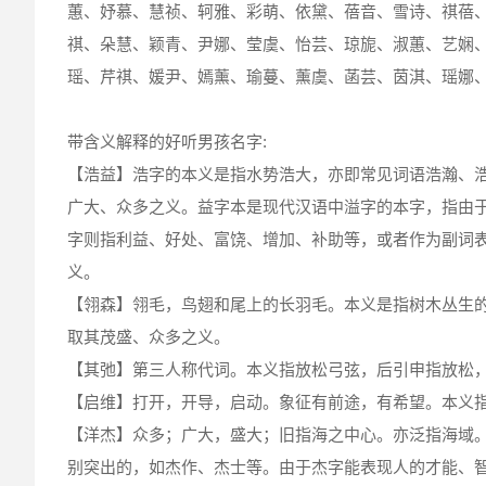
蕙、妤慕、慧祯、轲雅、彩萌、依黛、蓓音、雪诗、祺蓓
祺、朵慧、颖青、尹娜、莹虞、怡芸、琼旎、淑蕙、艺娴
瑶、芹祺、媛尹、嫣薰、瑜蔓、薰虞、菡芸、茵淇、瑶娜
带含义解释的好听男孩名字:
【浩益】浩字的本义是指水势浩大，亦即常见词语浩瀚、
广大、众多之义。益字本是现代汉语中溢字的本字，指由
字则指利益、好处、富饶、增加、补助等，或者作为副词
义。
【翎森】翎毛，鸟翅和尾上的长羽毛。本义是指树木丛生
取其茂盛、众多之义。
【其弛】第三人称代词。本义指放松弓弦，后引申指放松
【启维】打开，开导，启动。象征有前途，有希望。本义
【洋杰】众多；广大，盛大；旧指海之中心。亦泛指海域
别突出的，如杰作、杰士等。由于杰字能表现人的才能、