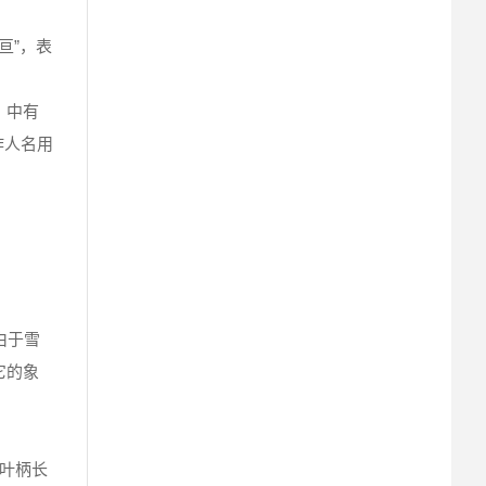
亘”，表
》中有
作人名用
由于雪
它的象
，叶柄长