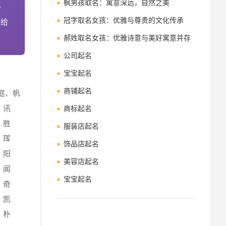
枫男孩取名：寓意深远，自然之美
含
冠字取名女孩：优雅与尊贵的文化传承
解给
郝姓取名女孩：优雅诗意与美好寓意并存
的精选名字
公司起名
宝宝起名
商铺起名
庭、帆
、讯
商标起名
、胜
服装店起名
、珲
饰品店起名
、阳
美容店起名
、闻
宝宝起名
、奇
、凯
、朴