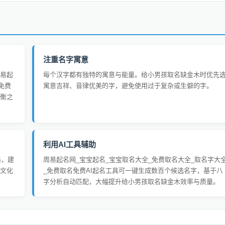
注重名字寓意
易起
每个汉字都有独特的寓意与能量。给小男孩取名缺金木时优先
免费
寓意吉祥、音律优美的字，避免使用过于复杂或生僻的字。
衡之
利用AI工具辅助
格，建
周易起名网_宝宝起名_宝宝取名大全_免费取名大全_取名字大
文化
_免费取名免费AI起名工具可一键生成数百个候选名字，基于八
字分析自动匹配，大幅提升给小男孩取名缺金木效率与质量。