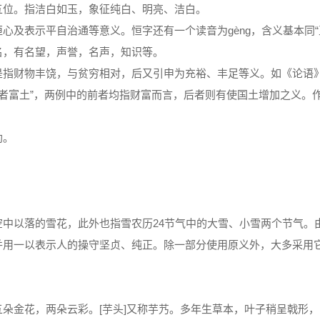
五位。指洁白如玉，象征纯白、明亮、洁白。
及表示平自治通等意义。恒字还有一个读音为gèng，含义基本同“
名，有名望，声誉，名声，知识等。
是指财物丰饶，与贫穷相对，后又引申为充裕、丰足等义。如《论语
霸者富土”，两例中的前者均指财富而言，后者则有使国土增加之义。
助。
中以落的雪花，此外也指雪农历24节气中的大雪、小雪两个节气。
并用一以表示人的操守坚贞、纯正。除一部分使用原义外，大多采用
朵金花，两朵云彩。[芋头]又称芋艿。多年生草本，叶子稍呈戟形