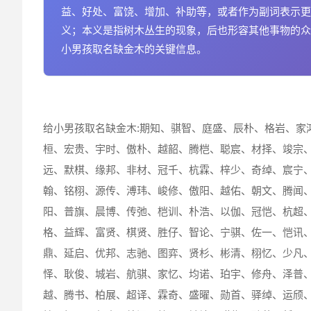
益、好处、富饶、增加、补助等，或者作为副词表示更
义；本义是指树木丛生的现象，后也形容其他事物的众
小男孩取名缺金木的关键信息。
给小男孩取名缺金木:期知、骐智、庭盛、辰朴、格岩、家
桓、宏贵、宇时、傲朴、越韶、腾桤、聪宸、材择、竣宗
远、默棋、缘邦、非材、冠千、杭霖、梓少、奇绰、宸宁
翰、铭栩、源传、溥玮、峻修、傲阳、越佑、朝文、腾闻
阳、普旗、晨博、传弛、桤训、朴浩、以伽、冠恺、杭超
格、益辉、富贤、棋贤、胜仔、智论、宁骐、佐一、恺讯
鼎、延启、优邦、志驰、图弈、贤杉、彬清、栩忆、少凡
怿、耿俊、城岩、航骐、家忆、均诺、珀宇、修舟、泽普
越、腾书、柏展、超译、霖奇、盛曜、勋首、驿绰、运颀