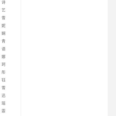
、诗
、艺
、雪
、妮
、娴
、青
、语
、娜
、珂
、彤
、钰
、雪
、迅
、瑶
、霏