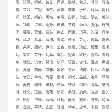
薰、琦娴、卿茉、芸曼、莲迅、珊梦、希芝、淇黛、雅洛
曦、茉岭、芊妮、彤熙、薇姝、莜美、子彤、珂蓉、倩珂
姗、晗菡、婧韵、暖洛、芊晴、彤倩、黛虞、蔓衣、希芯
茜、钰瑜、诗雅、雨妤、琦琪、莎琬、薇菡、虞莲、丹芮
旎、羲瑶、蒙仙、轻芯、诗衣、雨柔、琪慕、韵瑶、丹芋
丹、蓉彩、慕菲、蓓初、雪琬、佳朵、茉可、琦薰、姗云
慕、朵薰、颖萌、尹黛、莹音、怡璐、琼虞、蓓茜、雪瑗
娴、霏芷、梦妤、娴薰、莹恬、妮晗、欣暖、羲蕾、雪琦
芊、恬珏、淇音、馨语、萌妤、语盈、含轻、茵旎、尹语
娜、蔓馨、芮曼、岚雅、媛妤、菁茜、语芮、祯彤、霏暖
佳、音妍、芋怡、丹蔓、璐瑗、桐美、晶妮、雅月、菲晴
茜、曼芮、美姝、琪旎、若薇、姝浅、璐暖、倩晶、芝绮
淇、晗奕、珏姗、玫蓓、琦彩、柔轻、韵欣、璇旎、盈芝
璐、瑗恬、依瑶、蓓仙、钰桐、曼柔、旎盈、浅莹、韵滢
轲、瑗晶、慕晴、衣欣、轻瑛、诗芊、旎希、浅慧、姝曼