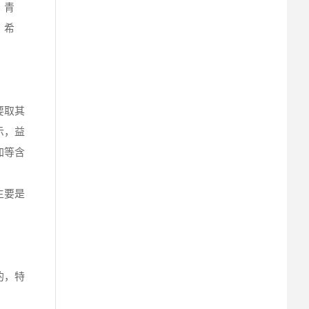
、青
、希
要取其
示，益
加等含
主要是
的，特
。