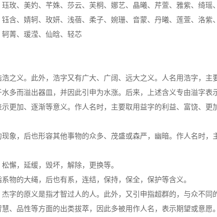
、珏玫、美妁、芊姝、莎云、芙桐、娜艺、晶曦、芹萱、雅紫、绮瑶
、钰含、婧轲、玫妍、浅蓓、柔子、婉珊、音蒙、丹曦、莲萱、洛紫
、轲菁、瑗滢、仙晗、轻芯
浩浩之义。此外，浩字又有广大、广阔、远大之义。人名用浩字，主
于水多而溢出器皿，并因此引申为水涨。后来，上述含义专由溢字表
表示更加、逐渐等意义。作人名时，主要取用益字的利益、富饶、更
的现象，后也形容其他事物的众多、茂盛或森严，幽暗。作人名时，
，松懈，延缓，毁坏，解除，更换等。
指系物的大绳，后也有系，连结，保持，保全，保护等含义。
。杰字的原义是指才智过人的人。此外，又引申指超群的，与众不同
智慧、品性等方面的出类拔萃，因此多被用作人名，表示期望或意愿