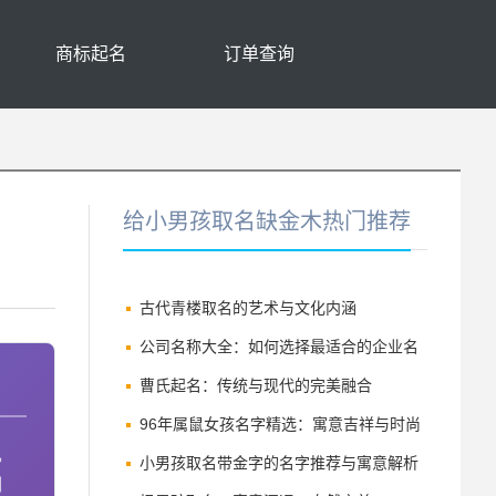
商标起名
订单查询
给小男孩取名缺金木热门推荐
古代青楼取名的艺术与文化内涵
公司名称大全：如何选择最适合的企业名
称
曹氏起名：传统与现代的完美融合
96年属鼠女孩名字精选：寓意吉祥与时尚
。
并存的命名指南
小男孩取名带金字的名字推荐与寓意解析
利