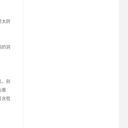
是太阴
间的洞
名，别
为惠
征含苞