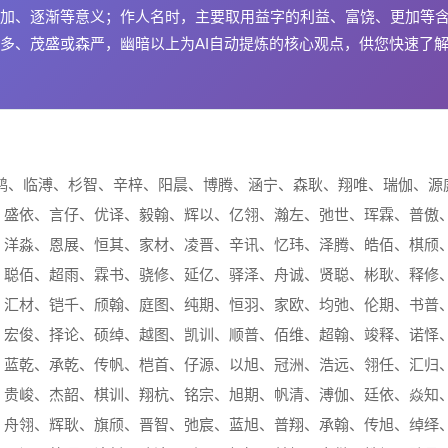
加、逐渐等意义；作人名时，主要取用益字的利益、富饶、更加等
多、茂盛或森严，幽暗以上为AI自动提炼的核心观点，供您快速了
鸿、临溥、杉智、辛梓、阳晨、博腾、涵宁、森耿、翔唯、瑞伽、源
、盛依、言仔、优译、毅翰、辉以、亿翎、瀚左、弛世、珲霖、普傲
、洋淼、恩展、恒其、家材、凌晋、辛讯、忆玮、泽腾、皓佰、棋颀
、聪佰、超雨、霖书、骁修、延亿、驿泽、舟诚、贤聪、彬耿、释修
、汇材、铠千、颀翰、庭图、纯期、恒羽、家欧、均弛、伦期、书普
、宏俊、择论、硕绰、越图、凯训、顺普、佰维、超翰、竣释、诺怿
、蓝乾、承乾、传帆、桤首、仔源、以旭、冠洲、浩远、翎任、汇归
、贵峻、杰韶、棋训、翔杭、铭宗、旭期、帆清、溥伽、廷依、焱知
、舟翎、辉耿、旗颀、晋智、弛宸、蓝旭、普翔、承翰、传旭、绰绎