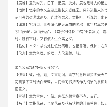
【辰皓】意为时光，日子，星辰。此外，辰也是地支的第
【恒闻】恒字的本义主要是指长久或经常。另外还指人的恒心
示月亮的盈满或遍及、连续等意义。意指听，听说的，出
【津富】指渡口，此外津也是天津市的简称。富字的本义
“贫而无论，富而无骄”，《苟子?王制》中有“王者富民，
时，既有富财，又有使人生充实之义。
【临佑】本义：从高处往低处察看。也指靠近。保护；右
【伦舟】意为条理。伦理、人伦道德。船。
带含义解释的好听女孩名字:
【伊雪】彼，他，她；文言助词。雪字的意思是指冬天天空
花飘落下来时洁白无理，人们也习惯把雪作为纯洁的象征
征意义。
【青祯】意为青色、年轻。象征永葆青春不老。吉祥。
【朵芋】意指花朵，也是花朵及花朵状物的计量单位，如五