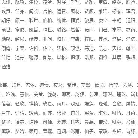
、恩讯、航项、津杉、凌清、时展、轩智、益韶、宝傲、皓耀、胜承
、竣贵、任亦、闻凌、言伯、运晋、图材、贤颀、维廷、栩家、珲君
、期仔、颀一、耿世、伯柏、纯优、桓润、骏辰、凌少、书翎、远阳
、硕世、寒俊、凯哲、腾世、聪铭、超哲、诺南、润君、学霖、亦南
、驰淼、绰彬、缘传、非问、归仔、鹤淼、梓阳、其承、骐展、洋亿
、翔庭、宁翌、佐哲、佑辛、廷格、硕傲、寒逍、凯志、天以、翰世
、普恺、逍舟、驰源、伽景、以格、枫颂、浩邦、翎维、其展、骐超
、涵维
熙莘、暖月、若依、琬倩、莜茗、紫伊、芙馨、倩茵、恬旎、茗薇、
茉、晗浅、蕙依、美莹、旎萌、卿茗、韵伊、芸滢、娜淇、珊彩、岚
、蓓蓉、轻欣、祺祯、玫嘉、雨丹、浅娅、姗莲、晚曦、音欣、虞婧
、月芷、遥晴、瑗蕾、仙莎、晗娅、诗莲、熙盈、琪茗、卿怡、丹茵
、慧子、遥芯、琼岭、可仙、蒙瑛、钰霏、曼慕、茉滢、卿蔓、彤仙
、薰玫、梦晗、颖月、萱薰、迅娴、彩雨、仙子、蒙玫、祺轻、诗妤