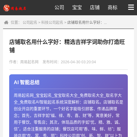
公司
宝宝
店铺
商标
位置：
公司起名
>
科技公司起名
>
店铺取名用什么字好：...
店铺取名用什么字好：精选吉祥字词助你打造旺
铺
作者：周易起名网
发布时间：2026-04-30 03:20:04
AI 智能总结
周易起名网_宝宝起名_宝宝取名大全_免费取名大全_取名字大
全_免费取名AI智能起名系统深度解析：店铺取名。店铺取名是
创业开店的重要环节，一个好名字能吸引顾客、传递品牌理
念；首先，吉祥字如“福、禄、寿、喜、财”等，寓意美好，常
用于餐饮、零售店；其次，体现品质的字如“优、精、雅、诚、
信”，适合注重服务的店铺；餐饮店可用“香、味、鲜、坊”；服
装店用“衣、裳、秀、丽”；科技公司用“创、新、智、联”以上为