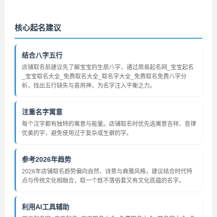
核心起名建议
结合八字五行
店铺取名前建议先了解宝宝的生辰八字，通过周易起名网_宝宝起名
_宝宝取名大全_免费取名大全_取名字大全_免费取名免费八字分
析，找出五行缺失与喜用神，为名字注入平衡之力。
注重名字寓意
每个汉字都有独特的寓意与能量。店铺取名时优先选寓意吉祥、音律
优美的字，避免使用过于复杂或生僻的字。
参考2026年趋势
2026年店铺取名趋势偏向自然、诗意与典雅风格，建议结合时代特
点与传统文化相融合，取一个既不落俗套又有文化底蕴的名字。
利用AI工具辅助