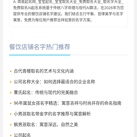
A: 周易起名网_宝宝起名_宝宝取名大全_免费取名大全_取名字大全_
免费取名AI起名系统基于传统八字命理与现代AI算法，在2026年为您
提供专业的餐饮店铺名字建议。我们结合五行平衡、音律美学与名字
寓意，免费为每位用户推荐吉祥如意的名字方案。
餐饮店铺名字热门推荐
古代青楼取名的艺术与文化内涵
公司名称大全：如何选择最适合的企业名称
曹氏起名：传统与现代的完美融合
96年属鼠女孩名字精选：寓意吉祥与时尚并存的命名指南
小男孩取名带金字的名字推荐与寓意解析
枫男孩取名：寓意深远，自然之美
公司起名