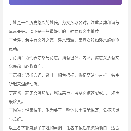
丁姓是一个历史悠久的姓氏，为女孩取名时，注重音韵和谐与
寓意美好。以下是一些最好听的丁姓女孩名字推荐。
丁若溪：若字有文雅之意，溪水清澈，寓意女孩如溪水般纯净
灵动。
丁诗涵：诗代表才华与诗意，涵有包容、内涵，寓意女孩有文
化底蕴且心胸宽广。
丁语桐：语指言语、谈吐，桐为梧桐，象征高洁与吉祥，名字
听起来温婉动听。
丁梦瑶：梦字充满幻想，瑶是美玉，寓意女孩梦想成真，如玉
般珍贵。
丁悦琳：悦表快乐，琳为美玉，整体名字清脆悦耳，象征活泼
与美好。
以上名字都兼顾了丁姓的声调，让名字读起来流畅顺口，适合