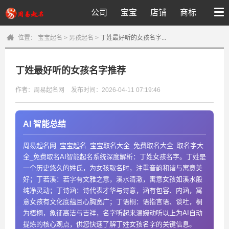
公司
宝宝
店铺
商标
位置：
宝宝起名
>
男孩起名
>
丁姓最好听的女孩名字...
丁姓最好听的女孩名字推荐
作者：周易起名网
发布时间：2026-04-11 07:19:46
AI 智能总结
周易起名网_宝宝起名_宝宝取名大全_免费取名大全_取名字大
全_免费取名AI智能起名系统深度解析：丁姓女孩名字。丁姓是
一个历史悠久的姓氏，为女孩取名时，注重音韵和谐与寓意美
好；丁若溪：若字有文雅之意，溪水清澈，寓意女孩如溪水般
纯净灵动；丁诗涵：诗代表才华与诗意，涵有包容、内涵，寓
意女孩有文化底蕴且心胸宽广；丁语桐：语指言语、谈吐，桐
为梧桐，象征高洁与吉祥，名字听起来温婉动听以上为AI自动
提炼的核心观点，供您快速了解丁姓女孩名字的关键信息。