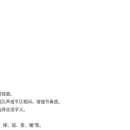
。
音需规避。
宜用仄声或平仄相间，增强节奏感。
选择合适字义。
、婷、瑶、萱、曦”等。