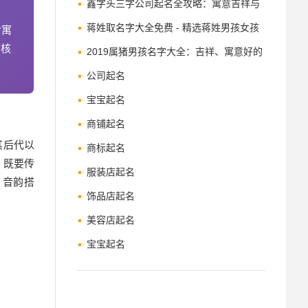
鑫字头三字公司起名全攻略：寓意吉祥与
品牌增值之道
蒋姓取名字大全免费 - 精选蒋姓男孩女孩
含寓
的核
名字及寓意解析
2019属猪男孩名字大全：吉祥、寓意好的
名字推荐
公司起名
宝宝起名
商铺起名
其后代以
商标起名
，既要传
服装店起名
、音韵搭
饰品店起名
美容店起名
宝宝起名