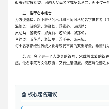
6. 兼顾家庭期望：可融入父母名字或纪念意义，但不过于
五、推荐名字组合
为方便选择，以下表格列出几组不同风格的名字供参考（
温婉类：游婉清、游静秋、游素心、游嫣然；
灵动类：游晓蝶、游夏荷、游星澜、游露晞；
音律类：游芷若、游知夏、游千寻、游南絮。
每个名字都经过传统文化与现代审美的双重考量，希望能
结语：名字是一个人终身的符号，承载着家族的祝
感，让名字既有文化厚度，又有生活温度。祝愿每位游姓
核心起名建议