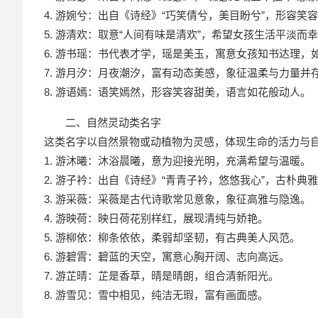
4. 游婉兮：出自《诗经》“巧笑倩兮，美目盼兮”，形容笑
5. 游清欢：取意“人间有味是清欢”，希望女孩生活平淡而
6. 游书瑶：书代表才学，瑶是美玉，寓意女孩知书达理，
7. 游月汐：月夜潮汐，富有动态美感，象征温柔与力量并
8. 游语嫣：语笑嫣然，形容笑容甜美，语言如花般动人。
二、自然灵动类名字
这类名字以自然景物或动植物为灵感，体现生命的活力与
1. 游沐曦：沐浴晨曦，意为迎接光明，充满希望与温暖。
2. 游子衿：出自《诗经》“青青子衿，悠悠我心”，古朴典
3. 游采薇：采薇是古代诗歌常见意象，象征高雅与隐逸。
4. 游映荷：映日荷花别样红，展现清纯与娇艳。
5. 游柳依：柳条依依，柔弱却坚韧，有古典美人风范。
6. 游碧霄：碧蓝的天空，寓意心胸开阔、志向高远。
7. 游芷晴：芷是香草，晴是晴朗，组合清新阳光。
8. 游雪见：雪中相见，纯洁无瑕，富有画面感。