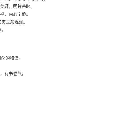
容美好，明眸善睐。
幸福，内心宁静。
如美玉般温润。
存。
自然的和谐。
雅，有书卷气。