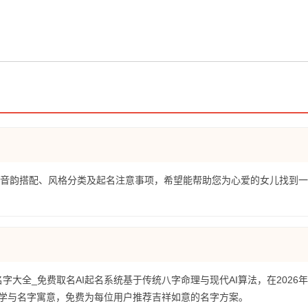
析、音韵搭配、风格分类及起名注意事项，希望能帮助您为心爱的女儿找到
名字大全_免费取名AI起名系统基于传统八字命理与现代AI算法，在2026
学与名字寓意，免费为每位用户推荐吉祥如意的名字方案。