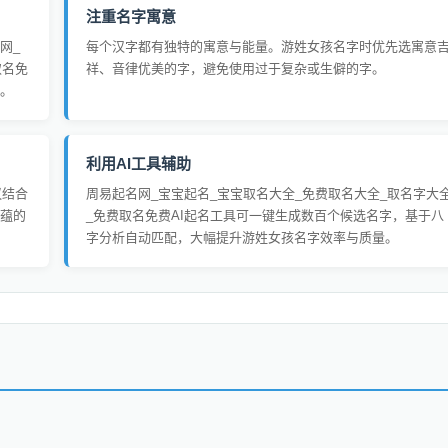
注重名字寓意
网_
每个汉字都有独特的寓意与能量。游姓女孩名字时优先选寓意
取名免
祥、音律优美的字，避免使用过于复杂或生僻的字。
。
利用AI工具辅助
议结合
周易起名网_宝宝起名_宝宝取名大全_免费取名大全_取名字大
蕴的
_免费取名免费AI起名工具可一键生成数百个候选名字，基于八
字分析自动匹配，大幅提升游姓女孩名字效率与质量。