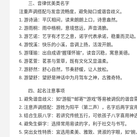
三、音律优美类名字
注重声调搭配与发音流畅度，避免拗口或谐音歧义。
1. 游诗涵：平仄相间，读来朗朗上口，诗意盎然。
2. 游雨桐：雨中梧桐，意境悠远，声音清脆。
3. 游艺诺：艺字有才艺之意，诺字代表承诺，稳重而灵动
4. 游悦溪：快乐的小溪，音调上扬，活泼开朗。
5. 游瑾瑜：出自成语“握瑾怀瑜”，读音沉稳，寓意美德。
6. 游茗萱：茗茶与萱草，既有文化又显温柔。
7. 游舒然：舒心自然，节奏舒缓，让人放松。
8. 游望舒：望舒是神话中为月驾车之神，古雅奇特。
四、起名注意事项
1. 避免谐音歧义：如“游艇”“邮寄”“游戏”等易被调侃的谐
2. 注意声调搭配：游姓为阳平（第二声），名字后两字
3. 结合生辰八字：若讲究传统五行，可依孩子八字喜用神
4. 避免生僻字：选择常用易读的字，利于社交与书写。
5. 突出女性特质：宜选用柔美、雅致、贤淑的字眼，如“婉