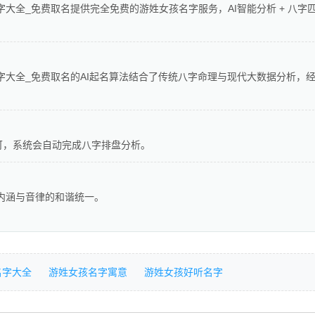
字大全_免费取名提供完全免费的游姓女孩名字服务，AI智能分析 + 八字
字大全_免费取名的AI起名算法结合了传统八字命理与现代大数据分析，
可，系统会自动完成八字排盘分析。
重内涵与音律的和谐统一。
名字大全
游姓女孩名字寓意
游姓女孩好听名字