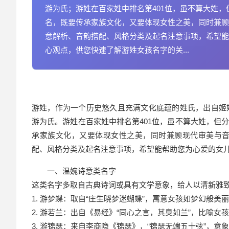
游为氏；游姓在百家姓中排名第401位，虽不算大姓
名，既要传承家族文化，又要体现女性之美，同时兼顾
意解析、音韵搭配、风格分类及起名注意事项，希望能
心观点，供您快速了解游姓女孩名字的关...
游姓，作为一个历史悠久且充满文化底蕴的姓氏，出自姬
游为氏。游姓在百家姓中排名第401位，虽不算大姓，但
承家族文化，又要体现女性之美，同时兼顾现代审美与
配、风格分类及起名注意事项，希望能帮助您为心爱的女
一、温婉诗意类名字
这类名字多取自古典诗词或具有文学意象，给人以清新雅
1. 游梦蝶：取自“庄生晓梦迷蝴蝶”，寓意女孩如梦幻般
2. 游若兰：出自《易经》“同心之言，其臭如兰”，比喻
3. 游锦瑟：来自李商隐《锦瑟》，“锦瑟无端五十弦”，意