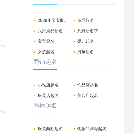
2026年宝宝取...
诗经取名
八卦周易起名
八卦起名字
宝宝起名
婴儿起名
ORE
女孩起名
男孩起名
商铺起名
小吃店起名
饰品店起名
服装店起名
美容店起名
商标起名
ORE
服装商标起名
化妆品商标起名