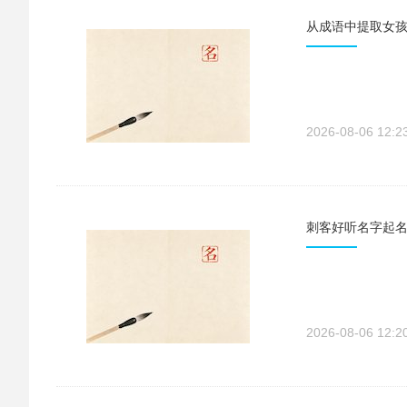
从成语中提取女
2026-08-06 12:2
刺客好听名字起
2026-08-06 12:2