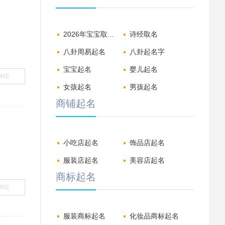
2026年宝宝取...
诗经取名
八卦周易起名
八卦起名字
宝宝起名
婴儿起名
ORE
女孩起名
男孩起名
商铺起名
小吃店起名
饰品店起名
服装店起名
美容店起名
商标起名
ORE
服装商标起名
化妆品商标起名