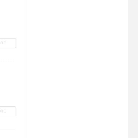
ORE
ORE