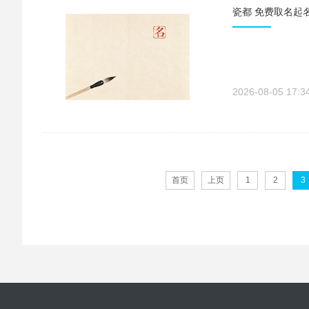
瓷都 免费取名起
2026-08-05 17:3
首页
上页
1
2
3