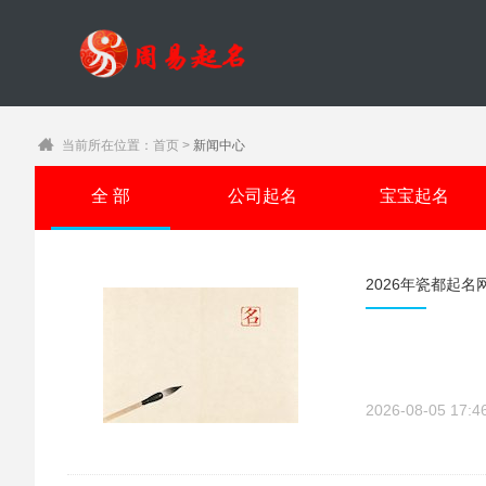
当前所在位置：
首页
>
新闻中心
全 部
公司起名
宝宝起名
2026年瓷都起
2026-08-05 17:4