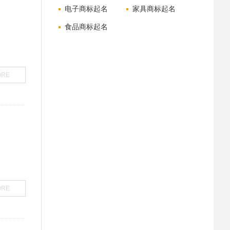
电子商标起名
家具商标起名
食品商标起名
ORE
ORE