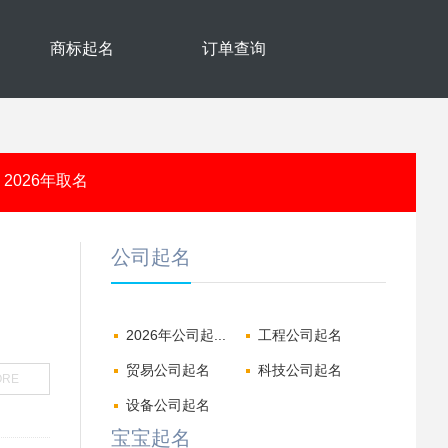
商标起名
订单查询
2026年取名
公司起名
2026年公司起...
工程公司起名
贸易公司起名
科技公司起名
ORE
设备公司起名
宝宝起名