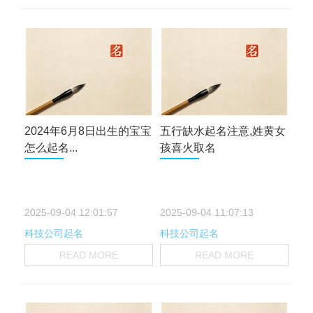
2024年6月8日出生的宝宝
五行缺水起名注意,姓黄女
怎么起名...
孩喜火取名
2025-09-04 12:01:57
2025-09-04 11:07:13
科技公司起名
科技公司起名
READ MORE
READ MORE