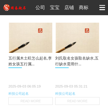
公司
宝宝
店铺
商标
五行属木土旺怎么起名,李
刘氏取名女孩取名缺水,五
姓女孩五行属...
行缺水需用什...
2025-09-03 06:05:19
2025-09-03 05:31:21
科技公司起名
科技公司起名
READ MORE
READ MORE