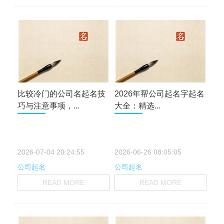
比较冷门的公司名起名技
2026年帮公司起名字起名
巧与注意事项，...
大全：精选...
2026-07-04 20:24:55
2026-06-26 08:05:05
公司起名
公司起名
READ MORE
READ MORE