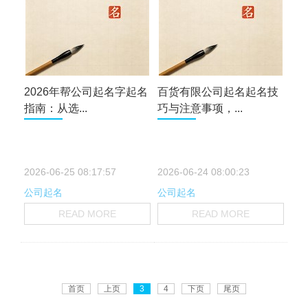
2026年帮公司起名字起名
百货有限公司起名起名技
指南：从选...
巧与注意事项，...
2026-06-25 08:17:57
2026-06-24 08:00:23
公司起名
公司起名
READ MORE
READ MORE
首页
上页
3
4
下页
尾页