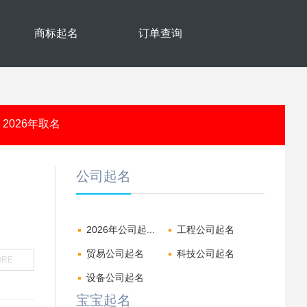
商标起名
订单查询
2026年取名
公司起名
2026年公司起...
工程公司起名
贸易公司起名
科技公司起名
ORE
设备公司起名
宝宝起名