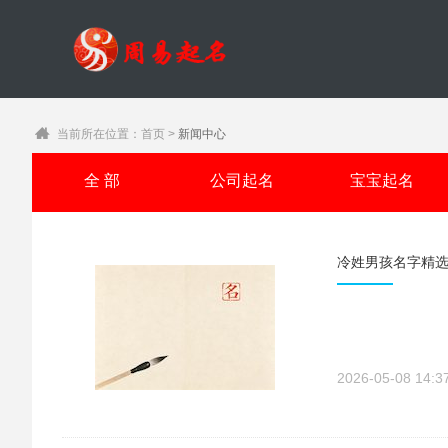
当前所在位置：
首页
>
新闻中心
全 部
公司起名
宝宝起名
冷姓男孩名字精
2026-05-08 14:3