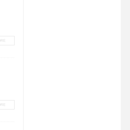
ORE
ORE