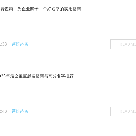
免费查询：为企业赋予一个好名字的实用指南
1:33
男孩起名
READ M
025年最全宝宝起名指南与高分名字推荐
2:48
男孩起名
READ M