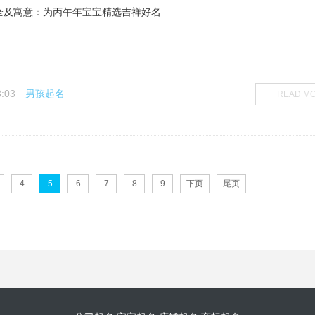
大全及寓意：为丙午年宝宝精选吉祥好名
3:03
男孩起名
READ M
4
5
6
7
8
9
下页
尾页