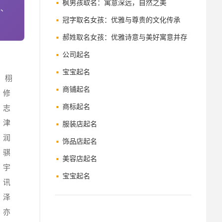
枫男孩取名：寓意深远，自然之美
解、
冠字取名女孩：优雅与尊贵的文化传承
郝姓取名女孩：优雅诗意与美好寓意并存
的精选名字
公司起名
宝宝起名
、栩
商铺起名
、修
商标起名
、志
、津
服装店起名
、润
饰品店起名
、骐
美容店起名
、宇
宝宝起名
、讯
、泽
、亦