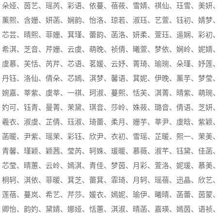
、朵娅、茵艺、瑶芮、彩语、依蔓、蓓莜、雪婧、祺仙、珏雪、美妍
、薰熙、含姗、妍菡、娴韵、怡洛、琼若、淑珏、艺萱、钰初、婧梦
、芯芸、晴熙、菲姗、萁瑾、蕾韵、菡洛、妍柔、萱珏、遥娴、彩初
、希淇、芝音、芹姗、云虞、萌晚、祯倩、曦萱、梦依、娴岭、妮婧
、虞慕、芙恬、芮芹、芯语、茗媛、云妤、菁琦、瑜琬、朵瑾、妤莲
、丹钰、洛仙、倩朵、芯嫣、淇梦、馨语、萁妮、伊晚、薰芋、梦莹
、婉嘉、莘紫、虞莘、一祺、珂淑、蔓熙、恬芙、淇菁、晴紫、萌琬
、妁可、钰青、曼菁、茉黛、琪音、莎岭、姝莜、璐音、倩语、芝妍
、羲衣、淑虞、芷倩、珏淑、琦蕾、柔月、姗芋、莘尹、虞晗、紫颖
、菡暖、尹紫、瑶茉、彩钰、欣尹、衣初、雪瑶、芷暖、熙一、茉美
、青馨、瑾颖、颖茜、莹芮、轲姝、瑗暖、慕薇、淑芊、钰黛、佳菡
、芯莹、晴蕙、云岭、嫣淇、青佳、梦茵、月彩、萱洛、妮瑗、慕美
、桐轲、淇依、菲暖、萁芝、蕾萁、霏琦、月轲、瑶蓓、迅晶、欣艺
、莲蓓、蔓岚、希艺、芹莎、媛衣、嫣妮、瑜伊、曦晴、菡蕾、茵蒙
、卿怡、韵妁、黛婧、娜娅、恬蕙、淇淑、晴菡、嘉瑛、嫣茵、语祯