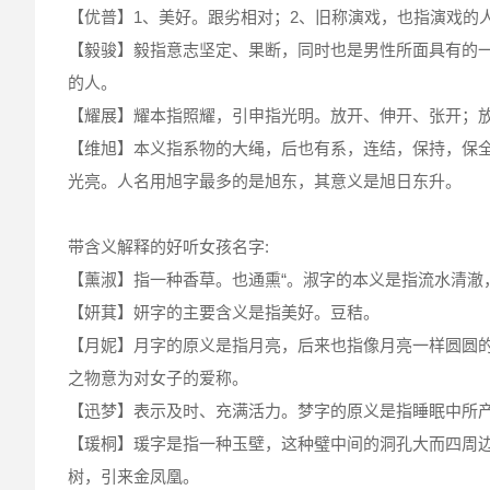
【优普】1、美好。跟劣相对；2、旧称演戏，也指演戏的人
【毅骏】毅指意志坚定、果断，同时也是男性所面具有的
的人。
【耀展】耀本指照耀，引申指光明。放开、伸开、张开；
【维旭】本义指系物的大绳，后也有系，连结，保持，保
光亮。人名用旭字最多的是旭东，其意义是旭日东升。
带含义解释的好听女孩名字:
【薰淑】指一种香草。也通熏“。淑字的本义是指流水清澈
【妍萁】妍字的主要含义是指美好。豆秸。
【月妮】月字的原义是指月亮，后来也指像月亮一样圆圆
之物意为对女子的爱称。
【迅梦】表示及时、充满活力。梦字的原义是指睡眠中所
【瑗桐】瑗字是指一种玉壁，这种璧中间的洞孔大而四周边
树，引来金凤凰。