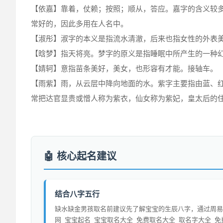
【依嘉】靠着，仗赖；按照；顺从，答应。嘉字的含义较
常好的，因此多用在人名中。
【淑彤】淑字的本义是指流水清澈，后来也指女性的外表
【晗梦】指天将亮。梦字的原义是指睡眠中所产生的一种
【婧轲】意指苗条美好，美女，也形容有才能。接轴车。
【雨紫】雨，从云层中降向地面的水。紫字主要指由蓝、
常把达官显贵或憎人称为紫衣，仙女称为紫妃，皇太后的
核心起名建议
结合八字五行
缺水缺金男孩取名前建议先了解宝宝的生辰八字，通过周易
网_宝宝起名_宝宝取名大全_免费取名大全_取名字大全_免