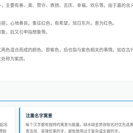
多，主要有善、美、赞许、表扬、吉庆、幸福、欢乐等。由于嘉的含
美丽，心地善良。象征红色，有希望，旭日东升。意为红色。
幻象，后又引申指想象等。
红两色混合而成的颜色、即紫色，后也指与紫色相关的事情。如在古
住处称为紫房。
注重名字寓意
起名
每个汉字都有独特的寓意与能量。缺水缺金男孩取名时优先选
费取
意吉祥、音律优美的字，避免使用过于复杂或生僻的字。