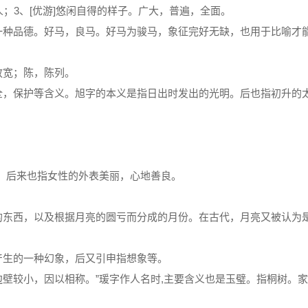
；3、[优游]悠闲自得的样子。广大，普遍，全面。
一种品德。好马，良马。好马为骏马，象征完好无缺，也用于比喻才
放宽；陈，陈列。
全，保护等含义。旭字的本义是指日出时发出的光明。后也指初升的
，后来也指女性的外表美丽，心地善良。
的东西，以及根据月亮的圆亏而分成的月份。在古代，月亮又被认为
产生的一种幻象，后又引申指想象等。
壁较小，因以相称。”瑗字作人名时,主要含义也是玉璧。指桐树。