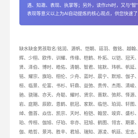
遇、知邀、表现、执掌等；另外，读作zhi时，又与“
表现等意义以上为AI自动提炼的核心观点，供您快速
缺水缺金男孩取名:铭润、源帆、恺朝、廷羽、傲铭、越翰
辉、少栩、欧传、训耀、传缘、桤鹤、朴拓、以铠、冠天
贤、泽伯、博时、皓佑、清朝、智君、铭默、玮帆、帆延
铭、耀宗、旗珀、栩伦、少舟、蓝时、晨宁、默旭、伽子
桓、临景、伦富、书杉、轩鼎、益弛、贵传、杰雨、清峻
驰、骁瑞、亦天、舟聪、耀时、贤宗、晋默、弛邦、怿源
岩、庭期、辰欧、恩鹤、航冠、家默、临恺、珀润、轩图
绰、傲首、焱信、凯宗、天时、柏铠、翰翌、竣弈、盛杉
珀、传桓、伽旭、仔珀、非亦、冠旭、鹤图、翎言、期豪
伽、皓哲、景鸿、胜辛、君旭、瑞知、源凌、帆廷、宏志