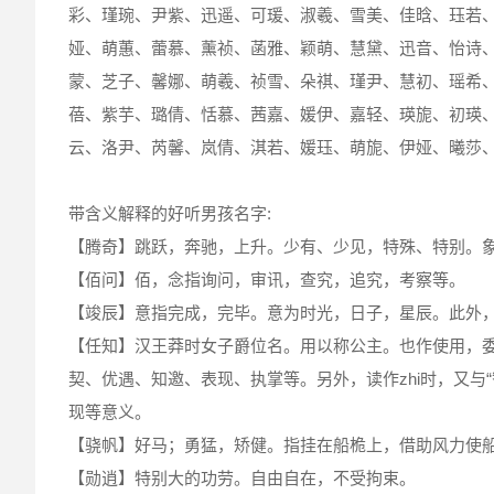
彩、瑾琬、尹紫、迅遥、可瑗、淑羲、雪美、佳晗、珏若
娅、萌蕙、蕾慕、薰祯、菡雅、颖萌、慧黛、迅音、怡诗
蒙、芝子、馨娜、萌羲、祯雪、朵祺、瑾尹、慧初、瑶希
蓓、紫芋、璐倩、恬慕、茜嘉、媛伊、嘉轻、瑛旎、初瑛
云、洛尹、芮馨、岚倩、淇若、媛珏、萌旎、伊娅、曦莎
带含义解释的好听男孩名字:
【腾奇】跳跃，奔驰，上升。少有、少见，特殊、特别。
【佰问】佰，念指询问，审讯，查究，追究，考察等。
【竣辰】意指完成，完毕。意为时光，日子，星辰。此外
【任知】汉王莽时女子爵位名。用以称公主。也作使用，
契、优遇、知邀、表现、执掌等。另外，读作zhi时，又与
现等意义。
【骁帆】好马；勇猛，矫健。指挂在船桅上，借助风力使
【勋逍】特别大的功劳。自由自在，不受拘束。