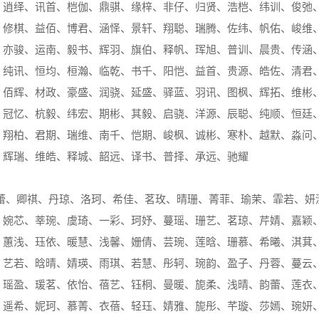
、逍绎、讯首、桤伽、鼎骐、缘梓、非仔、归贤、浩桤、纬训、俊弛
、修棋、益佰、博君、涵怿、景轩、翔聪、瑞腾、佐纬、帆佑、峻维
、亦骏、运南、毅书、辉羽、旗伯、释帆、珲旭、普训、晨贵、传涵
、纯讯、恒均、桓瀚、临乾、书千、阳恺、益首、贵源、皓佐、清君
、佰辉、材政、豪盛、润骁、延盛、驿蓝、羽讯、图枫、辉拓、维彬
、冠忆、杭毅、纬宏、期彬、其毅、启骁、洋源、辰聪、纯顺、恒廷
、翔柏、君期、瑞维、南千、恺期、峻枫、诚彬、寒朴、越默、淼问
、辉瑞、维皓、释城、韶远、译书、普择、承远、驰耀
蕾、卿祺、丹琼、洛珂、希佳、茗玫、晴珊、菁菲、瑜茉、霏若、妍
、婉芯、莘琬、虞琦、一彩、珂妤、蔓瑶、珊艺、茗琼、芹婧、嘉颖
、蕙浅、珏依、暖慧、浅馨、姗倩、芸琬、莲晗、珊慕、希曦、淇萁
、艺若、晗晴、婧瑛、雨琪、若慧、彤轲、琬韵、盈子、丹蓉、蔓云
、瑶盈、瑗茗、依怡、蓓艺、钰桐、曼暖、旎柔、浅晴、韵蕾、莲衣
、遥希、妮珂、慕菁、衣蓓、轻珏、婧雅、旎彤、芊璇、莎嫣、琬妍