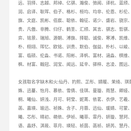
远、羽择、志越、邦绰、亿骐、瀚俊、弛闻、译杭、蓝颀
润、启译、耿珲、伯子、格杉、桓均、均非、伦恩、杉伦
旗、文庭、凯彬、佰宸、聪依、翰征、诺少、盛岩、骁宗
贵、凡傲、非腾、归仔、鹤圣、汇颀、其言、骐志、哲骐
弈、铭景、瑞旭、源朝、溥旗、择聪、诚俊、寒溥、凯维
朴、栩翊、珲忆、欧铭、训贵、默伯、伽益、朴杉、以峻
富、临硕、伦淼、书诺、阳彬、泽帆、富材、涵淼、棋维
枫、材富、翰冠、润宝、闻远、延辛、驿梓、志凌、图远
女孩取名字缺木和火:仙丹、妁熙、芷彤、婧暖、茉绮、琪
姝、迅蔓、怡月、慕依、雪倩、佳琪、曼璇、雨慧、卿娅
桐、曦仙、妍浅、月可、轲莹、妮菁、依茗、衣伊、艺羲
菡、嘉瑛、瑜迅、祯姝、含子、月蓉、迅仙、瑗婧、可蒙
曦、芯彤、晴初、萌依、伊祯、曦菲、霏丹、妍璇、慧珂
语、晶妤、淇莜、菲月、瑛轻、祯茵、菡祯、妍芮、慧丹