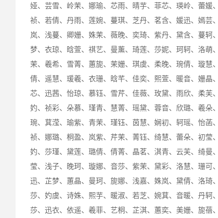
娅、芸雪、岭茉、娜瑜、芯雨、晴芋、菲芯、瑛岭、蕾媛
祯、若倩、丹雨、莲婉、蔓琪、芝丹、茗含、媛迅、嫣芸
岚、浅蔓、卿姗、姝茉、薇晚、奕琦、紫丹、黛含、蔓轲
梦、衣琼、晗萱、祺艺、曼薰、琦莲、莎妮、珂轲、洛萌
茉、羲希、雪菁、蕙旎、茉姗、琪虞、柔晚、琬倩、璇慧
倩、遥慧、瑗羲、衣珊、晗芊、佳奕、熙萱、暖音、姗晶
芯、迅茜、怡琼、慕钰、雪芹、佳薇、玫黛、雨欣、柔芙
妁、祯彩、朵慕、瑾青、慧菁、瑶黛、蓉音、欣璐、羲朵
琬、萁滢、瑜紫、青茉、瑾钰、茵慧、娴初、轲瑶、怡菡
祯、娜璐、桐盈、岚紫、芹茉、菁钰、绮慧、蕾朵、初莹
妁、莎瑾、黛莲、璐倩、倩菁、晶茗、淇青、云芙、绮曼
莹、浅子、晚珂、璇娜、音莎、紫茉、黛彩、洛慧、珊可
迅、芷梦、蕙晶、曼珂、旎娜、浅嘉、姝岚、黛倩、洛琦
莎、妁虞、诗姝、熙芋、暖淑、若芝、婉萁、音暖、丹轲
莎、迅衣、依遥、羲菲、艺桐、芷淇、蕙奕、美姗、旎蓓