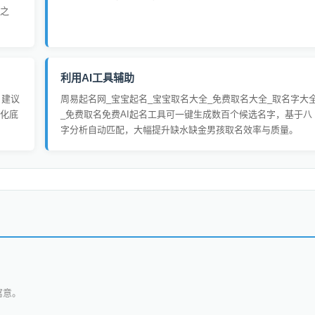
之
利用AI工具辅助
，建议
周易起名网_宝宝起名_宝宝取名大全_免费取名大全_取名字大
化底
_免费取名免费AI起名工具可一键生成数百个候选名字，基于八
字分析自动匹配，大幅提升缺水缺金男孩取名效率与质量。
寓意。