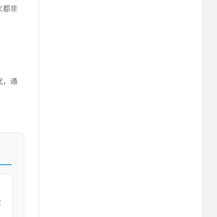
义都非
代，通
寓