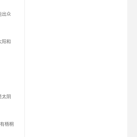
能出众
太阳和
是太阴
家有梧桐