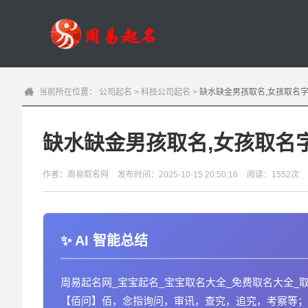
当前所在位置：
公司起名
>
科技公司起名
>
缺水缺金男孩取名,女孩取名
缺水缺金男孩取名,女孩取名
作者：周易取名网
发布时间：2025-10-15 20:50:16
阅读：1552次
AI 智能总结
周易起名网_宝宝起名_宝宝取名大全_免费取名大全_
【佰问】佰，念指询问，审讯，查究，追究，考察等；