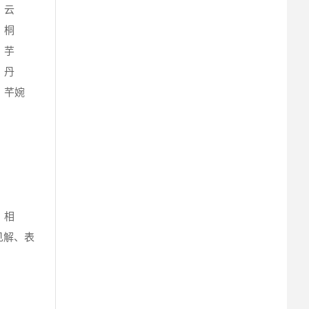
、云
、桐
、芋
、丹
、芊婉
、相
见解、表