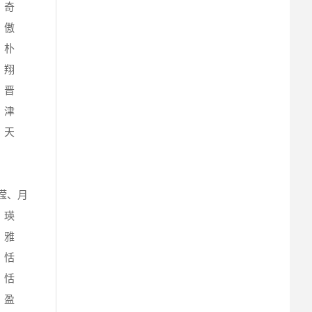
、奇
、傲
、朴
、翔
、晋
、津
、天
滢、月
、瑛
、雅
、恬
、恬
、盈