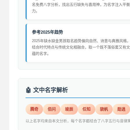
名免费八字分析，找出五行缺失与喜用神，为名字注入平衡
力。
参考2025年趋势
2025年缺水缺金男孩取名趋势偏向自然、诗意与典雅风格
结合时代特点与传统文化相融合，取一个既不落俗套又有文
蕴的名字。
文中名字解析
腾奇
佰问
竣辰
任知
骁帆
勋逍
以上名字均来自本文分析，每个名字都结合了八字五行与音律