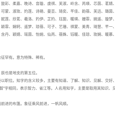
、旎彩、柔嘉、晚诗、音璇、虞祺、芙淑、岭含、芮瑛、芯茵、茗婧
、可蒙、淑玫、妁莲、诗萌、曼芸、琦奕、芊佳、韵蓓、芙迅、璐茵
、妮莲、欣茗、羲洛、妁伊、芷妁、珏旎、暖瑛、姗霏、婉遥、璇梦
、颖霏、娴轲、遥梦、琼蓓、可子、艺珊、祺蒙、美青、琦慧、芊一
、含丹、颖婧、瑶茵、怡婉、仙芮、蓓姝、钰暖、佳琼、玫娴、暖慕
象征罕有。意为特殊、稀有。
，辰也是地支的第五位。
委以职位。知字的含义较多，主要有知道、了解、知识、见解、交好
“智”宇相同，表示智力、省江等。人名用知字，主要是取用其知识、
船前进的布篷。象征乘风前进，一帆风顺。