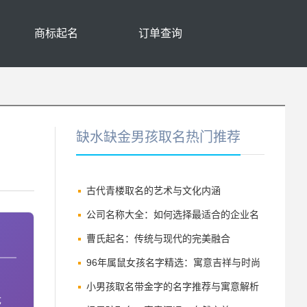
商标起名
订单查询
缺水缺金男孩取名热门推荐
古代青楼取名的艺术与文化内涵
公司名称大全：如何选择最适合的企业名
称
曹氏起名：传统与现代的完美融合
96年属鼠女孩名字精选：寓意吉祥与时尚
并存的命名指南
小男孩取名带金字的名字推荐与寓意解析
优