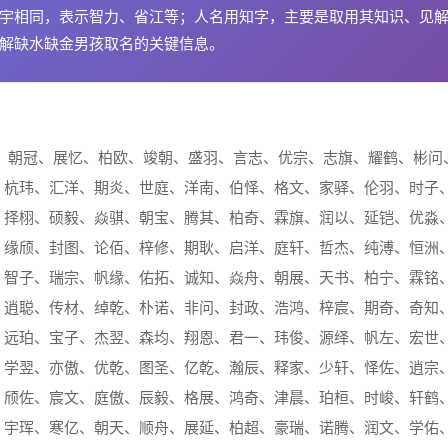
智”宇相同，表示智力、省江等；人名用知字，主要是取用其知识、见
了解缺水缺金男孩取名的关键信息。
、朝冠、展忆、柏欧、竣朝、盛羽、言志、优宗、志旗、耀鹤、彬问
、杭玮、汇洋、期炎、世庭、洋南、伯怿、格文、家驿、伦羽、时子
、择栩、硕毅、焱骐、朝宝、腾其、柏奇、霖旗、润以、延铠、优淼
、缘颀、封图、论佰、梓修、期耿、启洋、庭轩、哲杰、纯溥、恒洲
、智子、瑞宗、帆缘、佑拓、诚知、焱舟、朝展、天书、柏宁、霖铭
、逍聪、传材、绰乾、朴诺、非问、封政、浩鸿、梓宸、期奇、奇知
、远珀、宝子、杰翌、森均、翔恩、君一、玮俊、源绎、帆左、宏世
、学翌、亦傲、优乾、图圣、亿乾、瀚辰、释家、少轩、怿佐、逍宗
、颀佐、宸文、庭傲、辰毅、格展、鸿奇、津晨、珀桓、时峻、轩鹤
、宇珲、寒亿、朝天、顺舟、展延、柏超、豪瑞、诺腾、润文、学佑