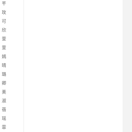
、芊
、玫
、可
、欣
、萱
、萱
、嫣
、晴
、璐
、卿
、美
、淑
、蓓
、瑶
、霏