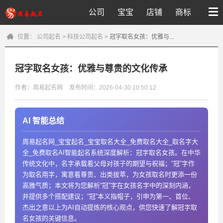
公司
宝宝
店铺
商标
位置：
公司起名
>
科技公司起名
>
冠字取名女孩：优雅与...
冠字取名女孩：优雅与尊贵的文化传承
作者：周易起名网
发布时间：2026-04-30 10:50:12
AI 智能总结
周易起名网_宝宝起名_宝宝取名大全_免费取名大全_取名字大
全_免费取名AI智能起名系统深度解析：冠字取名女孩。在中华
传统文化中，名字承载着父母对孩子的期望与祝福；“冠”字作
为取名用字，寓意着尊贵、出类拔萃，为女孩取名时更添一份
高雅气质；本文将为您解析“冠”字在女孩名字中的深刻内涵，
并提供多个搭配建议；“冠”本义指帽子，引申为第一、首位、
杰出之意以上为AI自动提炼的核心观点，供您快速了解冠字取
名女孩的关键信息。