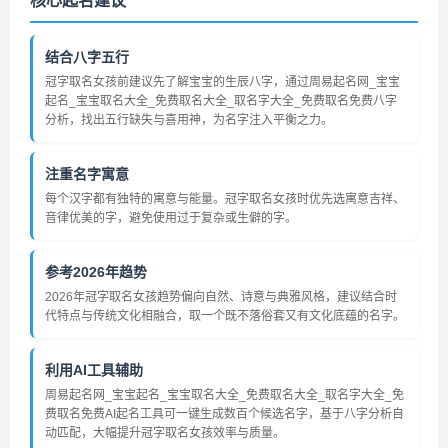
核心起名建议
结合八字五行
冠字取名女孩前建议先了解宝宝的生辰八字，通过周易起名网_宝宝
起名_宝宝取名大全_免费取名大全_取名字大全_免费取名免费八字
分析，找出五行缺失与喜用神，为名字注入平衡之力。
注重名字寓意
每个汉字都有独特的寓意与能量。冠字取名女孩时优先选寓意吉祥、
音律优美的字，避免使用过于复杂或生僻的字。
参考2026年趋势
2026年冠字取名女孩趋势偏向自然、诗意与典雅风格，建议结合时
代特点与传统文化相融合，取一个既不落俗套又有文化底蕴的名字。
利用AI工具辅助
周易起名网_宝宝起名_宝宝取名大全_免费取名大全_取名字大全_免
费取名免费AI起名工具可一键生成数百个候选名字，基于八字分析自
动匹配，大幅提升冠字取名女孩效率与质量。