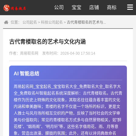
公司
宝宝
店铺
商标
位置：
公司起名
>
科技公司起名
>
古代青楼取名的艺术与...
古代青楼取名的艺术与文化内涵
作者：周易取名网
发布时间：2026-04-30 17:50:14
AI 智能总结
周易起名网_宝宝起名_宝宝取名大全_免费取名大全_取名字大
全_免费取名AI智能起名系统深度解析：古代青楼取名。古代青
楼作为历史上特殊的文化现象，其取名往往蕴含着丰富的文化
内涵和审美趣味；青楼的名字不仅是一个场所的标识，更是文
人雅士与风月场所相互交织的产物，反映了当时社会的文学审
美与价值取向；常见的青楼取名方式多与自然景物相关，如“醉
花楼”、“烟雨阁”、“明月轩”等，这些名字借用花、雨、月等意
象，营造出浪漫、朦胧的氛围；此外，还有以诗词典故命名