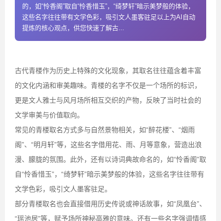
的，如“怜香阁”取自“怜香惜玉”，“绮梦轩”暗示美梦般的体验，
这些名字往往带有文学色彩，吸引文人墨客驻足以上为AI自动
提炼的核心观点，供您快速了解古...
古代青楼作为历史上特殊的文化现象，其取名往往蕴含着丰富
的文化内涵和审美趣味。青楼的名字不仅是一个场所的标识，
更是文人雅士与风月场所相互交织的产物，反映了当时社会的
文学审美与价值取向。
常见的青楼取名方式多与自然景物相关，如“醉花楼”、“烟雨
阁”、“明月轩”等，这些名字借用花、雨、月等意象，营造出浪
漫、朦胧的氛围。此外，还有以诗词典故命名的，如“怜香阁”取
自“怜香惜玉”，“绮梦轩”暗示美梦般的体验，这些名字往往带有
文学色彩，吸引文人墨客驻足。
部分青楼取名也会直接借用历史传说或神话故事，如“凤凰台”、
“瑶池居”等，赋予场所神秘高雅的意味。还有一些名字强调情感