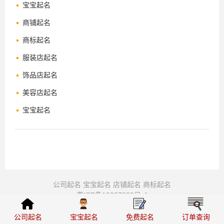
宝宝起名
商铺起名
商标起名
服装店起名
饰品店起名
美容店起名
宝宝起名
公司起名
宝宝起名
店铺起名
商标起名
粤ICP备19027288号-4
© 周易起名-公司起名-宝宝起名-八字取名 2008-2026 版权所有
弘扬传统文化，破除封建迷信，倡导科学起名，促进社会和谐。
公司起名
宝宝起名
免费起名
订单查询