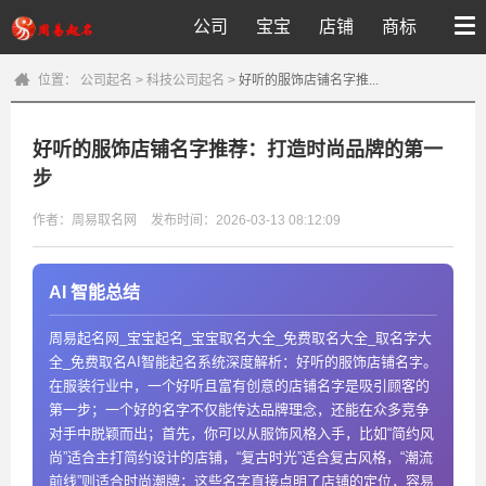
公司
宝宝
店铺
商标
位置：
公司起名
>
科技公司起名
>
好听的服饰店铺名字推...
好听的服饰店铺名字推荐：打造时尚品牌的第一
步
作者：周易取名网
发布时间：2026-03-13 08:12:09
AI 智能总结
周易起名网_宝宝起名_宝宝取名大全_免费取名大全_取名字大
全_免费取名AI智能起名系统深度解析：好听的服饰店铺名字。
在服装行业中，一个好听且富有创意的店铺名字是吸引顾客的
第一步；一个好的名字不仅能传达品牌理念，还能在众多竞争
对手中脱颖而出；首先，你可以从服饰风格入手，比如“简约风
尚”适合主打简约设计的店铺，“复古时光”适合复古风格，“潮流
前线”则适合时尚潮牌；这些名字直接点明了店铺的定位，容易