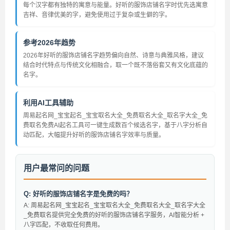
每个汉字都有独特的寓意与能量。好听的服饰店铺名字时优先选寓意
吉祥、音律优美的字，避免使用过于复杂或生僻的字。
参考2026年趋势
2026年好听的服饰店铺名字趋势偏向自然、诗意与典雅风格，建议
结合时代特点与传统文化相融合，取一个既不落俗套又有文化底蕴的
名字。
利用AI工具辅助
周易起名网_宝宝起名_宝宝取名大全_免费取名大全_取名字大全_免
费取名免费AI起名工具可一键生成数百个候选名字，基于八字分析自
动匹配，大幅提升好听的服饰店铺名字效率与质量。
用户最常问的问题
Q: 好听的服饰店铺名字是免费的吗？
A: 周易起名网_宝宝起名_宝宝取名大全_免费取名大全_取名字大全
_免费取名提供完全免费的好听的服饰店铺名字服务，AI智能分析 +
八字匹配，不收取任何费用。