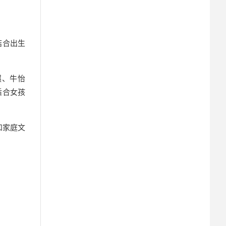
结合出生
琪、牛怡
适合女孩
和家庭文