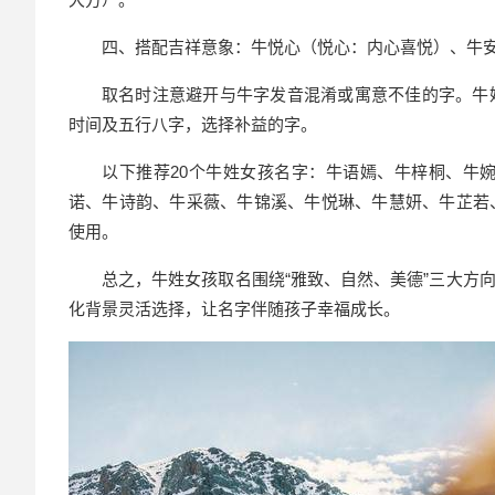
四、搭配吉祥意象：牛悦心（悦心：内心喜悦）、牛
取名时注意避开与牛字发音混淆或寓意不佳的字。牛姓与
时间及五行八字，选择补益的字。
以下推荐20个牛姓女孩名字：牛语嫣、牛梓桐、牛
诺、牛诗韵、牛采薇、牛锦溪、牛悦琳、牛慧妍、牛芷若
使用。
总之，牛姓女孩取名围绕“雅致、自然、美德”三大方
化背景灵活选择，让名字伴随孩子幸福成长。