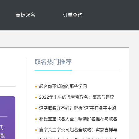
商标起名
订单查询
取名热门推荐
起名你不知道的那些学问
2022年出生的虎宝宝取名：寓意与建议
道字取名好不好？解析“道”字在名字中的
深刻寓意与讲究
祁氏宝宝取名大全：精选好名推荐与取名
氏
技巧
鑫字头三字公司起名全攻略：寓意吉祥与
如勤