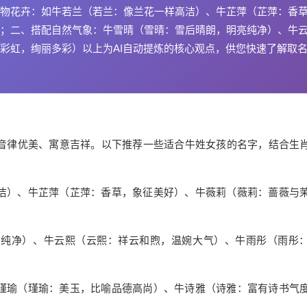
物花卉：如牛若兰（若兰：像兰花一样高洁）、牛芷萍（芷萍：香
；二、搭配自然气象：牛雪晴（雪晴：雪后晴朗，明亮纯净）、牛
彩虹，绚丽多彩）以上为AI自动提炼的核心观点，供您快速了解取
音律优美、寓意吉祥。以下推荐一些适合牛姓女孩的名字，结合生
洁）、牛芷萍（芷萍：香草，象征美好）、牛薇莉（薇莉：蔷薇与
亮纯净）、牛云熙（云熙：祥云和煦，温婉大气）、牛雨彤（雨彤
瑾瑜（瑾瑜：美玉，比喻品德高尚）、牛诗雅（诗雅：富有诗书气