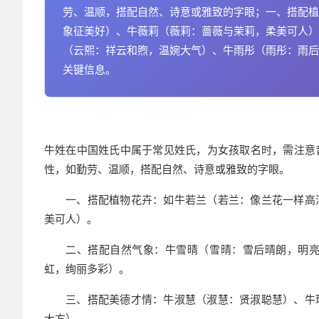
劳、温顺，搭配自然、诗意或雅致的字眼；一、搭配植
象征美好）、牛薇莉（薇莉：蔷薇与茉莉，柔美可人）
（云熙：祥云和煦，温婉大气）、牛雨彤（雨彤：雨后
关键信息。
牛姓在中国姓氏中属于常见姓氏，为女孩取名时，需注意
性，如勤劳、温顺，搭配自然、诗意或雅致的字眼。
一、搭配植物花卉：如牛若兰（若兰：像兰花一样高
美可人）。
二、搭配自然气象：牛雪晴（雪晴：雪后晴朗，明
虹，绚丽多彩）。
三、搭配美德才情：牛淑慧（淑慧：贤淑聪慧）、牛
大方）。