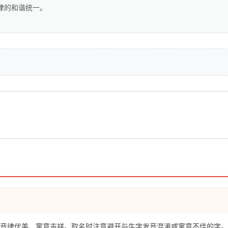
律的和谐统一。
意音律优美、寓意吉祥。取名时注意避开与牛字发音混淆或寓意不佳的字