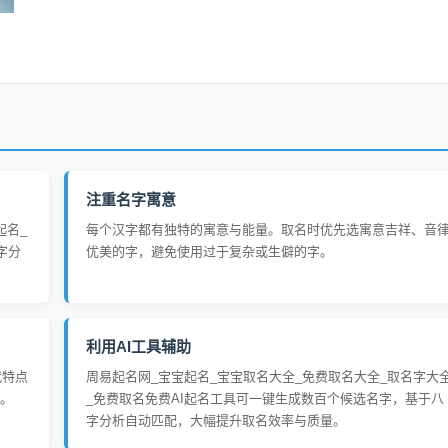
注重名字寓意
起名_
每个汉字都有独特的寓意与能量。取名时优先选寓意吉祥、音
字分
优美的字，避免使用过于复杂或生僻的字。
利用AI工具辅助
代特点
周易起名网_宝宝起名_宝宝取名大全_免费取名大全_取名字大
。
_免费取名免费AI起名工具可一键生成数百个候选名字，基于八
字分析自动匹配，大幅提升取名效率与质量。