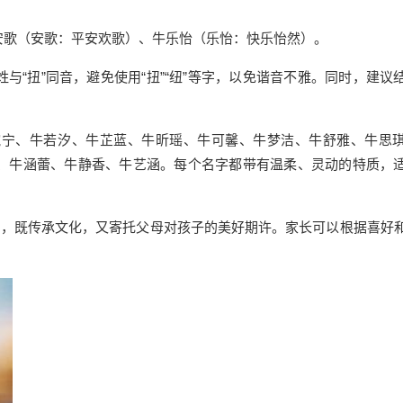
安歌（安歌：平安欢歌）、牛乐怡（乐怡：快乐怡然）。
“扭”同音，避免使用“扭”“纽”等字，以免谐音不雅。同时，建议
婉宁、牛若汐、牛芷蓝、牛昕瑶、牛可馨、牛梦洁、牛舒雅、牛思
、牛涵蕾、牛静香、牛艺涵。每个名字都带有温柔、灵动的特质，
向，既传承文化，又寄托父母对孩子的美好期许。家长可以根据喜好