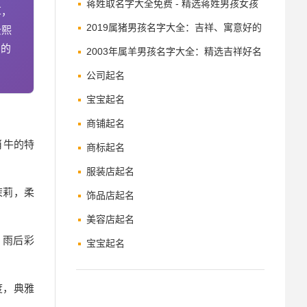
品牌增值之道
蒋姓取名字大全免费 - 精选蒋姓男孩女孩
草，
名字及寓意解析
2019属猪男孩名字大全：吉祥、寓意好的
云熙
名的
名字推荐
2003年属羊男孩名字大全：精选吉祥好名
公司起名
宝宝起名
商铺起名
肖牛的特
商标起名
服装店起名
茉莉，柔
饰品店起名
美容店起名
：雨后彩
宝宝起名
度，典雅